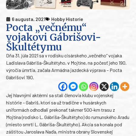
6 augusta, 2021
Hobby Historie
Pocta „večnému“
vojakovi Gábrišovi-
Škultétymu
Dňa 31. júla 2021 sa v rodisku cisárskeho „večného“ vojaka
Ladislava Gábriša-Škultétyho, v Mojtíne, na počesť jeho 190.
výročia úmrtia, začala Armádna jazdecká výprava – Pocta
Gábrišovi 190.
Jej hlavnými aktérmi sa stali členovia klubu vojenskej
histórie – Gabriš, ktorí sa už tradične v husárskych
uniformách odhodlali prekonať takmer 500-km trasu z
Mojtína (rodisko L. Gábriša-Škultétyho) do rumunského Aradu
(miesto smrti L. Gábriša-Škultétyho). Akcia sa konala pod
záštitou Jaroslava Naďa, ministra obrany Slovenskej