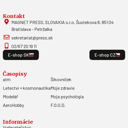
Kontakt
MAGNET PRESS, SLOVAKIA s.r.o. Šustekova 8, 851 04
Bratislava - Petržalka
sekretariat@press.sk
02/67 20 19 11
E-shop SK
E-shop CZ
Časopisy
atm
Šikovníček
Letectví + kosmonautika
Moje zdravie
Modelář
Moja psychológia
AeroHobby
F.O.O.D.
Informácie
Vydavateľstvo