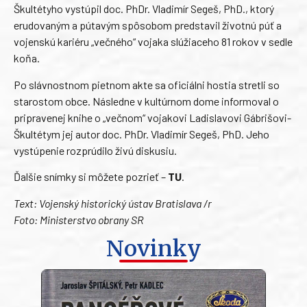
Škultétyho vystúpil doc. PhDr. Vladimír Segeš, PhD., ktorý
erudovaným a pútavým spôsobom predstavil životnú púť a
vojenskú kariéru „večného“ vojaka slúžiaceho 81 rokov v sedle
koňa.
Po slávnostnom pietnom akte sa oficiálni hostia stretli so
starostom obce. Následne v kultúrnom dome informoval o
pripravenej knihe o „večnom“ vojakovi Ladislavovi Gábrišovi-
Škultétym jej autor doc. PhDr. Vladimír Segeš, PhD. Jeho
vystúpenie rozprúdilo živú diskusiu.
Ďalšie snímky si môžete pozrieť –
TU
.
Text: Vojenský historický ústav Bratislava /r
Foto: Ministerstvo obrany SR
Novinky