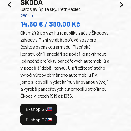
ŠKODA
TA
Jaroslav Špitálský, Petr Kadlec
Ben
280 str.
352 s
14,50 € / 380,00 Kč
22
Okamžitě po vzniku republiky začaly Škodovy
Tank
závody v Plzni vyrábět bojové vozy pro
býva
československou armádu. Plzeňské
Rusk
konstrukční kanceláři se podařilo navrhnout
armá
jedinečné projekty pancéřových automobilů a
stře
v pozdější době i tanků. U příležitosti stého
při 
výročí výroby obrněného automobilu PA-II
blíz
jsme si dovolili vydat knihu věnovanou vývoji
tank
a výrobě pancéřových automobilů strojírnou
v lé
Škoda v letech 1919 až 1936.
tak 
hrdi
E-shop SK
je: 
odeh
E-shop CZ
bitv