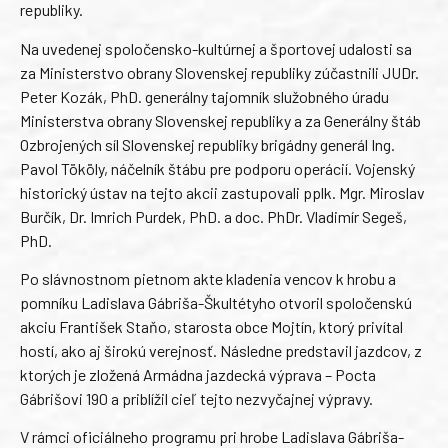
republiky.
Na uvedenej spoločensko-kultúrnej a športovej udalosti sa
za Ministerstvo obrany Slovenskej republiky zúčastnili JUDr.
Peter Kozák, PhD. generálny tajomník služobného úradu
Ministerstva obrany Slovenskej republiky a za Generálny štáb
Ozbrojených síl Slovenskej republiky brigádny generál Ing.
Pavol Tököly, náčelník štábu pre podporu operácií. Vojenský
historický ústav na tejto akcii zastupovali pplk. Mgr. Miroslav
Burčík, Dr. Imrich Purdek, PhD. a doc. PhDr. Vladimír Segeš,
PhD.
Po slávnostnom pietnom akte kladenia vencov k hrobu a
pomníku Ladislava Gábriša-Škultétyho otvoril spoločenskú
akciu František Staňo, starosta obce Mojtín, ktorý privítal
hostí, ako aj širokú verejnosť. Následne predstavil jazdcov, z
ktorých je zložená Armádna jazdecká výprava – Pocta
Gábrišovi 190 a priblížil cieľ tejto nezvyčajnej výpravy.
V rámci oficiálneho programu pri hrobe Ladislava Gábriša-