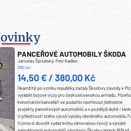
ovinky
PANCEŘOVÉ AUTOMOBILY ŠKODA
Jaroslav Špitálský, Petr Kadlec
280 str.
14,50 € / 380,00 Kč
Okamžitě po vzniku republiky začaly Škodovy závody v Plz
vyrábět bojové vozy pro československou armádu. Plzeň
konstrukční kanceláři se podařilo navrhnout jedinečné
projekty pancéřových automobilů a v pozdější době i tank
U příležitosti stého výročí výroby obrněného automobilu P
II jsme si dovolili vydat knihu věnovanou vývoji a výrobě
pancéřových automobilů strojírnou Škoda v letech 1919 až