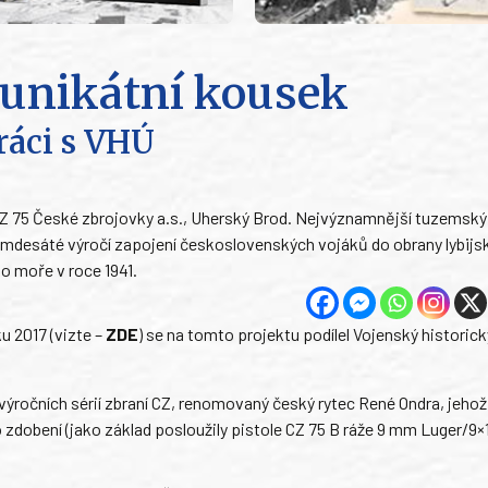
í unikátní kousek
ráci s VHÚ
í CZ 75 České zbrojovky a.s., Uherský Brod. Nejvýznamnější tuzemsk
 osmdesáté výročí zapojení československých vojáků do obrany lybij
 moře v roce 1941.
u 2017 (vizte –
ZDE
) se na tomto projektu podílel Vojenský historic
výročních sérií zbraní CZ, renomovaný český rytec René Ondra, jehož
zdobení (jako základ posloužily pistole CZ 75 B ráže 9 mm Luger/9×