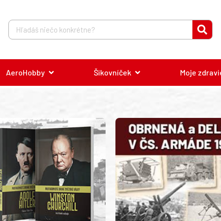
AeroHobby
Šikovníček
Moje zdravi