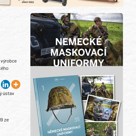
ý výrobce
ského
ký ústav
19 ze