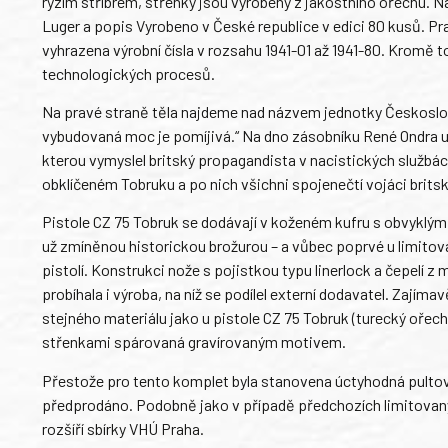
ryzím stříbrem, střenky jsou vyrobeny z jakostního ořechu. 
Luger a popis Vyrobeno v České republice v edici 80 kusů. Pr
vyhrazena výrobní čísla v rozsahu 1941-01 až 1941-80. Kromě t
technologických procesů.
Na pravé straně těla najdeme nad názvem jednotky Českoslov
vybudovaná moc je pomíjivá.“ Na dno zásobníku René Ondra 
kterou vymyslel britský propagandista v nacistických službách
obklíčeném Tobruku a po nich všichni spojenečtí vojáci britsk
Pistole CZ 75 Tobruk se dodávají v koženém kufru s obvyklým 
už zmíněnou historickou brožurou – a vůbec poprvé u limito
pistolí. Konstrukci nože s pojistkou typu linerlock a čepelí z 
probíhala i výroba, na níž se podílel externí dodavatel. Zajím
stejného materiálu jako u pistole CZ 75 Tobruk (turecký oře
střenkami spárovaná gravírovaným motivem.
Přestože pro tento komplet byla stanovena úctyhodná pultov
předprodáno. Podobně jako v případě předchozích limitovanýc
rozšíří sbírky VHÚ Praha.