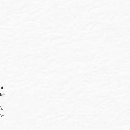
ni
ské
ů.
A-