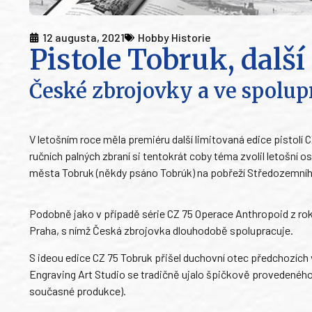
12 augusta, 2021
Hobby Historie
Pistole Tobruk, dalš
České zbrojovky a ve spolup
V letošním roce měla premiéru další limitovaná edice pistol
ručních palných zbraní si tentokrát coby téma zvolil letošní
města Tobruk (někdy psáno Tobrúk) na pobřeží Středozemního
Podobně jako v případě série CZ 75 Operace Anthropoid z rok
Praha, s nímž Česká zbrojovka dlouhodobě spolupracuje.
S ideou edice CZ 75 Tobruk přišel duchovní otec předchozích 
Engraving Art Studio se tradičně ujalo špičkově provedeného 
současné produkce).