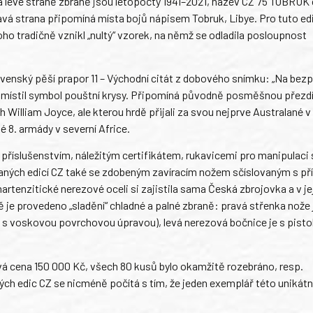
Na levé straně zbraně jsou letopočty 1941–2021, název CZ 75 TOBRUK 
avá strana připomíná místa bojů nápisem Tobruk, Libye. Pro tuto edi
oho tradičně vznikl „nultý“ vzorek, na němž se odladila posloupnost
enský pěší prapor 11 – Východní citát z dobového snímku: „Na bezp
umístil symbol pouštní krysy. Připomíná původně posměšnou přezd
 William Joyce, ale kterou hrdě přijali za svou nejprve Australané v
é 8. armády v severní Africe.
příslušenstvím, náležitým certifikátem, rukavicemi pro manipulaci s
vaných edicí CZ také se zdobeným zavíracím nožem sčíslovaným s př
martenzitické nerezové oceli si zajistila sama Česká zbrojovka a v její
avě je provedeno „sladění“ chladné a palné zbraně: pravá střenka nože 
ch s voskovou povrchovou úpravou), levá nerezová bočnice je s pist
á cena 150 000 Kč, všech 80 kusů bylo okamžitě rozebráno, resp.
h edic CZ se nicméně počítá s tím, že jeden exemplář této unikátn