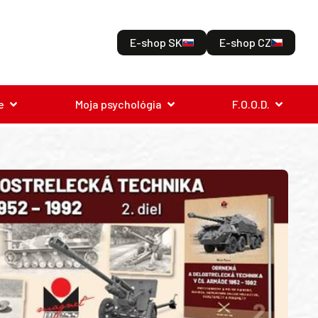
E-shop SK
E-shop CZ
e
Moja psychológia
F.O.O.D.