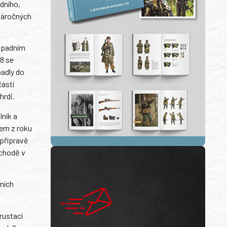
dního,
 náročných
západním
48 se
adly do
částí
hrdi.
lník a
kem z roku
 přípravě
ýchodě v
ních
rustací