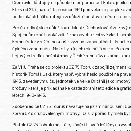
Cílem bylo důstojným způsobem připomenout kulaté jubileu
který od 21. října do 10. prosince 1941 pod velením podplukov
podmínkách hájil strategicky důležité přístavní město Tobru
Pro čs. odboj šlo o důležitou událost: Čechoslováci zde svými
Spojencům opět prokázali, že na osvobození své vlasti nemíní
komunistický režim pokoušel význam západní části druhého č
úplného zapomnění. Na to byla jejich role příliš velká. Po roce
bojových tradic dnešní Armády České republiky a zařadila se
Za VHÚ Praha se do projektu CZ 75 Tobruk zapojili zejména k
historik Tomáš Jakl, který např. vybral heslo použité na prav
1943, zavedeným u čs. jednotek ve Velké Británii jako límcový
brožury, která je přikládána ke každé zbrani této edice a gra
létech 1940–1943.
Zdobení edice CZ 75 Tobruk navazuje na již zmíněnou sérii O
zbraní CZ s druhoválečnými motivy. Další v pořadí by měla bý
Pistole CZ 75 Tobruk mají tělo, závěr i hlaveň leštěny na vys