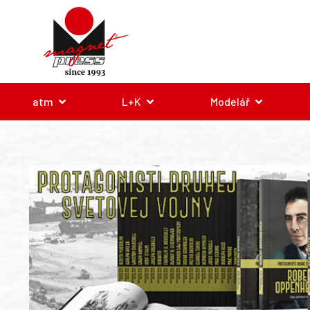
atm
L+K
Modelář