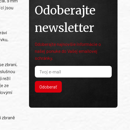
cal. 9 mm
Odoberajte
ci jsou
newsletter
ráví
ívku,
Odoberajte najnovšie informácie o
našej ponuke do Vašej emailovej
schránky.
e zbraní,
íslušnou
 režii
je ze
Odoberať
olovými
í zbraně