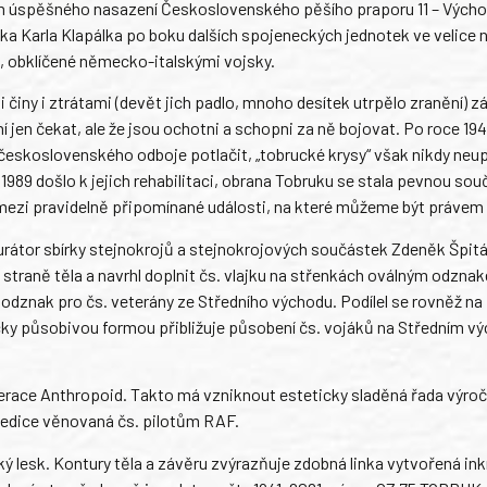
m úspěšného nasazení Československého pěšího praporu 11 – Výcho
níka Karla Klapálka po boku dalších spojeneckých jednotek ve velice
k, obklíčené německo-italskými vojsky.
 činy i ztrátami (devět jich padlo, mnoho desítek utrpělo zranění) 
 jen čekat, ale že jsou ochotni a schopni za ně bojovat. Po roce 19
eskoslovenského odboje potlačit, „tobrucké krysy“ však nikdy neup
 1989 došlo k jejich rehabilitaci, obrana Tobruku se stala pevnou sou
 mezi pravidelně připomínané události, na které můžeme být právem 
urátor sbírky stejnokrojů a stejnokrojových součástek Zdeněk Špitá
é straně těla a navrhl doplnit čs. vlajku na střenkách oválným odzna
 odznak pro čs. veterány ze Středního východu. Podílel se rovněž na
ficky působivou formou přibližuje působení čs. vojáků na Středním v
perace Anthropoid. Takto má vzniknout esteticky sladěná řada výroč
t edice věnovaná čs. pilotům RAF.
oký lesk. Kontury těla a závěru zvýrazňuje zdobná linka vytvořená ink