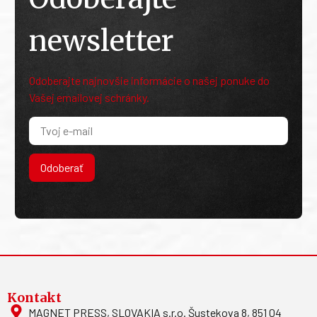
newsletter
Odoberajte najnovšie informácie o našej ponuke do
Vašej emailovej schránky.
Odoberať
Kontakt
MAGNET PRESS, SLOVAKIA s.r.o. Šustekova 8, 851 04