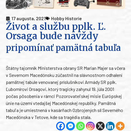
17 augusta, 2021
Hobby Historie
Život a službu pplk. Ľ.
Orsaga bude navždy
pripomínať pamätná tabuľa
Štátny tajomník Ministerstva obrany SR Marian Majer sa včera
v Severnom Macedónsku zúčastnil na slávnostnom odhalení
pamätnej tabule venovanej príslušníkovi Armády SR pplk.
Ľubomírovi Orsagovi, ktorý tragicky zahynul 19. júla 2001
počas pôsobenia v rámci Pozorovateľskej misie Európskej
únie na území vtedajšej Macedónskej republiky. Pamätná
tabuľa je umiestnená v kasárňach Ozbrojených síl Severného
Macedónska v Tetove, kde sa tragédia stala.