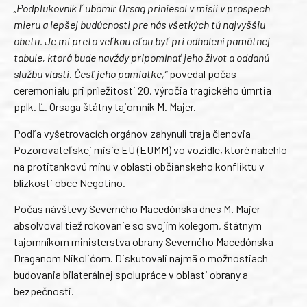
„Podplukovník Ľubomír Orsag priniesol v misii v prospech
mieru a lepšej budúcnosti pre nás všetkých tú najvyššiu
obetu. Je mi preto veľkou cťou byť pri odhalení pamätnej
tabule, ktorá bude navždy pripomínať jeho život a oddanú
službu vlasti. Česť jeho pamiatke,“
povedal počas
ceremoniálu pri príležitosti 20. výročia tragického úmrtia
pplk. Ľ. Orsaga štátny tajomník M. Majer.
Podľa vyšetrovacích orgánov zahynuli traja členovia
Pozorovateľskej misie EÚ (EUMM) vo vozidle, ktoré nabehlo
na protitankovú mínu v oblasti občianskeho konfliktu v
blízkosti obce Negotino.
Počas návštevy Severného Macedónska dnes M. Majer
absolvoval tiež rokovanie so svojím kolegom, štátnym
tajomníkom ministerstva obrany Severného Macedónska
Draganom Nikolićom. Diskutovali najmä o možnostiach
budovania bilaterálnej spolupráce v oblasti obrany a
bezpečnosti.