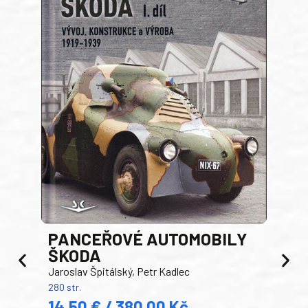
PANCEŘOVÉ AUTOMOBILY
ŠKODA
TA
Jaroslav Špitálský, Petr Kadlec
Ben
280 str.
352 s
14,50 € / 380,00 Kč
22