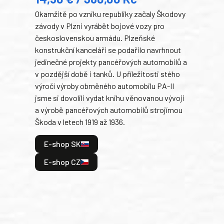
Okamžitě po vzniku republiky začaly Škodovy
Tank
závody v Plzni vyrábět bojové vozy pro
býva
československou armádu. Plzeňské
Rusk
konstrukční kanceláři se podařilo navrhnout
armá
jedinečné projekty pancéřových automobilů a
stře
v pozdější době i tanků. U příležitosti stého
při 
výročí výroby obrněného automobilu PA-II
blíz
jsme si dovolili vydat knihu věnovanou vývoji
tank
a výrobě pancéřových automobilů strojírnou
v lé
Škoda v letech 1919 až 1936.
tak 
hrdi
E-shop SK
je: 
odeh
E-shop CZ
bitv
E
E