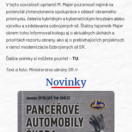
V tejto súvislosti upriamil M. Majer pozornosť najmä na
potenciál zintenzívnenia spolupráce v oblasti obranného
priemyslu, čelenia hybridným a kybernetickým hrozbám alebo
výcviku a vzdelávania ozbrojených síl. Štátny tajomník Majer
okrem toho informoval kolegu aj o aktuálnych úlohách a
prioritách rezortu obrany, ako aj o prebiehajúcich projektoch
v rámci modernizácie Ozbrojených síl SR.
Ďalšie snímky si môžete pozrieť –
TU
.
Text a foto: Ministerstvo obrany SR /r
Novinky