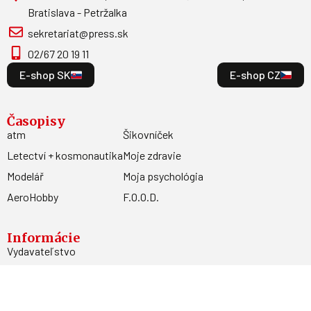
Bratislava - Petržalka
sekretariat@press.sk
02/67 20 19 11
E-shop SK
E-shop CZ
Časopisy
atm
Šikovníček
Letectví + kosmonautika
Moje zdravie
Modelář
Moja psychológia
AeroHobby
F.O.O.D.
Informácie
Vydavateľstvo
Predplatné
Archív