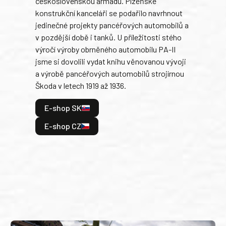
československou armádu. Plzeňské
Rusk
konstrukční kanceláři se podařilo navrhnout
armá
jedinečné projekty pancéřových automobilů a
stře
v pozdější době i tanků. U příležitosti stého
při 
výročí výroby obrněného automobilu PA-II
blíz
jsme si dovolili vydat knihu věnovanou vývoji
tank
a výrobě pancéřových automobilů strojírnou
v lé
Škoda v letech 1919 až 1936.
tak 
hrdi
E-shop SK
je: 
odeh
E-shop CZ
bitv
E
E