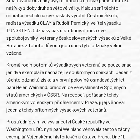
Smaltované odznaky byly miniaturou britské parašutistické
nášivky z doby druhé světové války. Malou sérii těchto
miniatur nechali na své náklady vyrobit Čestmír Šikola,
radista výsadku CLAY a Rudolf Pernický, velitel výsadku
TUNGSTEN. Odznaky pak distribuovali mezi své
spolubojovníky, veterány československých výsadků z Velké
Británie. Z tohoto důvodu jsou dnes tyto odznaky velmi
vzácné.
Kromě rodin potomků výsadkových veteránů se pouze snad
jen dva exempláře nacházejí v soukromých sbírkách. Jeden z
těchto odznaků získala v první polovině osmdesátých let
paní Helen Weinland, pracovnice velvyslanectví Spojených
států amerických v ČSSR. Na recepci, pořádané tehdy
americkým vojenským přidělencem v Praze, jí jej věnoval
jeden z tehdy přítomných výsadkových veteránů.
Prostřednictvím velvyslanectví České republiky ve
Washingtonu, DC, nyní paní Weinland věnovala tento vzácný
exemplář Vojenskému historickému ústavu Praha. Dne 11.