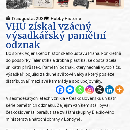
17 augusta, 2021
Hobby Historie
VHÚ získal vzácný
výsadkářský pamětní
odznak
Do sbírek Vojenského historického ústavu Praha, konkrétně
do podsbírky Faleristika a drobná plastika, se dostal zcela
unikátní přírůstek. Pamětní odznak, který nechali vyrobit čs.
výsadkáři bojující za druhé světové války a který posléze
distribuovali mezi své kamarády a spolubojovníky.
V sedmdesátých létech vznikla v Československu unikátní
série pamětních odznaků. Za jejím vznikem stáli bývalí
českoslovenští parašutisté zvláštní skupiny D exilového
ministerstva národní obrany v Londýně.