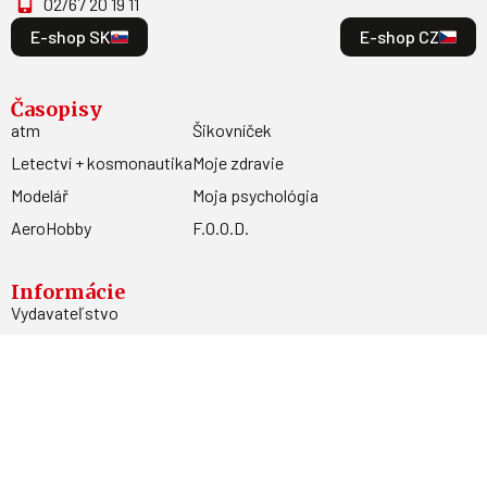
02/67 20 19 11
E-shop SK
E-shop CZ
Časopisy
atm
Šikovníček
Letectví + kosmonautika
Moje zdravie
Modelář
Moja psychológia
AeroHobby
F.O.O.D.
Informácie
Vydavateľstvo
Predplatné
Archív
Inzercia
GDPR
Kontakty