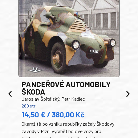
PANCEŘOVÉ AUTOMOBILY
ŠKODA
TA
Jaroslav Špitálský, Petr Kadlec
Ben
280 str.
352 s
14,50 € / 380,00 Kč
22
Okamžitě po vzniku republiky začaly Škodovy
Tank
závody v Plzni vyrábět bojové vozy pro
býva