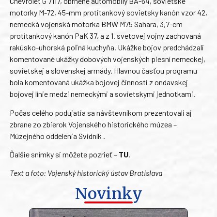
Chevrolet G 7117, obrnené automobily BA-64, sovietske
motorky M-72, 45-mm protitankový sovietsky kanón vzor 42,
nemecká vojenská motorka BMW M75 Sahara, 3,7-cm
protitankový kanón PaK 37, a z 1. svetovej vojny zachovaná
rakúsko-uhorská poľná kuchyňa. Ukážke bojov predchádzali
komentované ukážky dobových vojenských piesní nemeckej,
sovietskej a slovenskej armády. Hlavnou časťou programu
bola komentovaná ukážka bojovej činnosti z ondavskej
bojovej línie medzi nemeckými a sovietskymi jednotkami.
Počas celého podujatia sa návštevníkom prezentovali aj
zbrane zo zbierok Vojenského historického múzea –
Múzejného oddelenia Svidník .
Ďalšie snímky si môžete pozrieť –
TU
.
Text a foto: Vojenský historický ústav Bratislava
Novinky