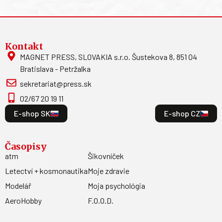
Kontakt
MAGNET PRESS, SLOVAKIA s.r.o. Šustekova 8, 851 04
Bratislava - Petržalka
sekretariat@press.sk
02/67 20 19 11
E-shop SK
E-shop CZ
Časopisy
atm
Šikovníček
Letectví + kosmonautika
Moje zdravie
Modelář
Moja psychológia
AeroHobby
F.O.O.D.