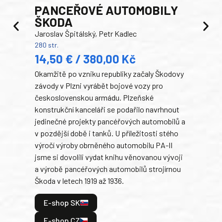
PANCEŘOVÉ AUTOMOBILY
ŠKODA
TA
Jaroslav Špitálský, Petr Kadlec
Ben
280 str.
352 s
14,50 € / 380,00 Kč
22
Okamžitě po vzniku republiky začaly Škodovy
Tank
závody v Plzni vyrábět bojové vozy pro
býva
československou armádu. Plzeňské
Rusk
konstrukční kanceláři se podařilo navrhnout
armá
jedinečné projekty pancéřových automobilů a
stře
v pozdější době i tanků. U příležitosti stého
při 
výročí výroby obrněného automobilu PA-II
blíz
jsme si dovolili vydat knihu věnovanou vývoji
tank
a výrobě pancéřových automobilů strojírnou
v lé
Škoda v letech 1919 až 1936.
tak 
hrdi
E-shop SK
je: 
odeh
E-shop CZ