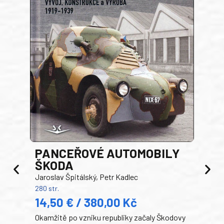
PANCEŘOVÉ AUTOMOBILY
ŠKODA
TA
Jaroslav Špitálský, Petr Kadlec
Ben
280 str.
352 s
14,50 € / 380,00 Kč
22
Okamžitě po vzniku republiky začaly Škodovy
Tank