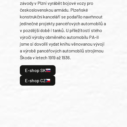
závody v Plzni vyrábět bojové vozy pro
býva
československou armádu. Plzeňské
Rusk
konstrukční kanceláři se podařilo navrhnout
armá
jedinečné projekty pancéřových automobilů a
stře
v pozdější době i tanků. U příležitosti stého
při 
výročí výroby obrněného automobilu PA-II
blíz
jsme si dovolili vydat knihu věnovanou vývoji
tank
a výrobě pancéřových automobilů strojírnou
v lé
Škoda v letech 1919 až 1936.
tak 
hrdi
E-shop SK
je: 
odeh
E-shop CZ
bitv
E
E