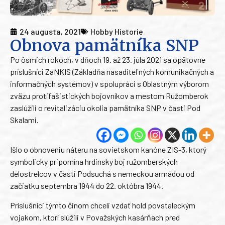
24 augusta, 2021
Hobby Historie
Obnova pamätníka SNP
Po ôsmich rokoch, v dňoch 19. až 23. júla 2021 sa opätovne
príslušníci ZaNKIS (Základňa nasaditeľných komunikačných a
informačných systémov) v spolupráci s Oblastným výborom
zväzu protifašistických bojovníkov a mestom Ružomberok
zaslúžili o revitalizáciu okolia pamätníka SNP v časti Pod
Skalami.
Išlo o obnoveniu náteru na sovietskom kanóne ZIS-3, ktorý
symbolicky pripomína hrdinsky boj ružomberských
delostrelcov v časti Podsuchá s nemeckou armádou od
začiatku septembra 1944 do 22. októbra 1944.
Príslušníci týmto činom chceli vzdať hold povstaleckým
vojakom, ktorí slúžili v Považských kasárňach pred