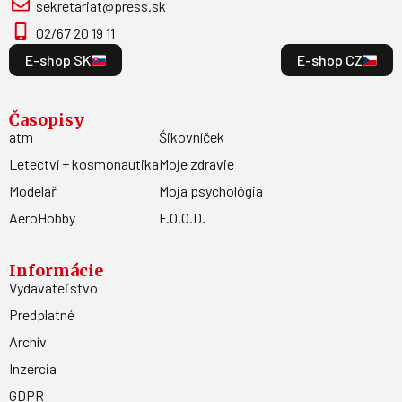
sekretariat@press.sk
02/67 20 19 11
E-shop SK
E-shop CZ
Časopisy
atm
Šikovníček
Letectví + kosmonautika
Moje zdravie
Modelář
Moja psychológia
AeroHobby
F.O.O.D.
Informácie
Vydavateľstvo
Predplatné
Archív
Inzercia
GDPR