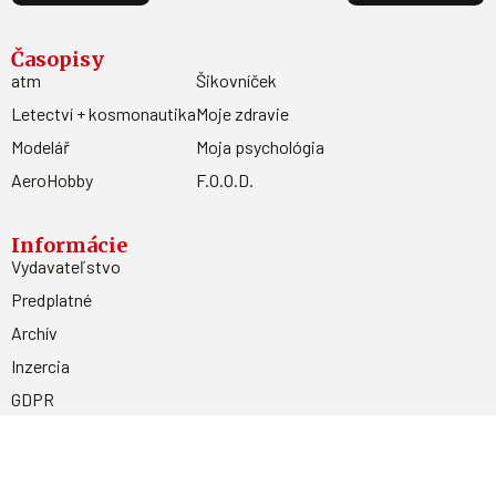
Časopisy
atm
Šikovníček
Letectví + kosmonautika
Moje zdravie
Modelář
Moja psychológia
AeroHobby
F.O.O.D.
Informácie
Vydavateľstvo
Predplatné
Archív
Inzercia
GDPR
Kontakty