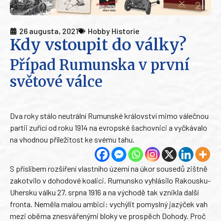
26 augusta, 2021
Hobby Historie
Kdy vstoupit do války?
Případ Rumunska v první
světové válce
Dva roky stálo neutrální Rumunské království mimo válečnou
partii zuřící od roku 1914 na evropské šachovnici a vyčkávalo
na vhodnou příležitost ke svému tahu.
S příslibem rozšíření vlastního území na úkor sousedů zištně
zakotvilo v dohodové koalici. Rumunsko vyhlásilo Rakousku-
Uhersku válku 27. srpna 1916 a na východě tak vznikla další
fronta. Neměla malou ambici: vychýlit pomyslný jazýček vah
mezi oběma znesvářenými bloky ve prospěch Dohody. Proč