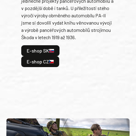
jedinečné projekty pancéřových automobilů a
stře
v pozdější době i tanků. U příležitosti stého
při 
výročí výroby obrněného automobilu PA-II
blíz
jsme si dovolili vydat knihu věnovanou vývoji
tank
a výrobě pancéřových automobilů strojírnou
v lé
Škoda v letech 1919 až 1936.
tak 
hrdi
E-shop SK
je: 
odeh
E-shop CZ
bitv
E
E