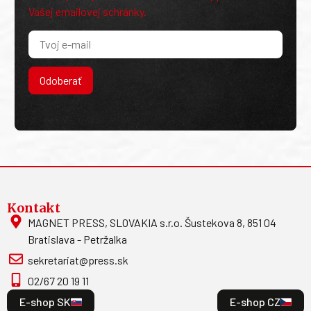
Vašej emailovej schránky.
Odoberať
Kontakt
MAGNET PRESS, SLOVAKIA s.r.o. Šustekova 8, 851 04
Bratislava - Petržalka
sekretariat@press.sk
02/67 20 19 11
E-shop SK
E-shop CZ