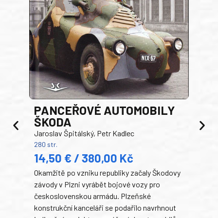
PANCEŘOVÉ AUTOMOBILY
ŠKODA
TA
Jaroslav Špitálský, Petr Kadlec
Ben
280 str.
352 s
14,50 € / 380,00 Kč
22
Okamžitě po vzniku republiky začaly Škodovy
Tank
závody v Plzni vyrábět bojové vozy pro
býva
československou armádu. Plzeňské
Rusk
konstrukční kanceláři se podařilo navrhnout
armá