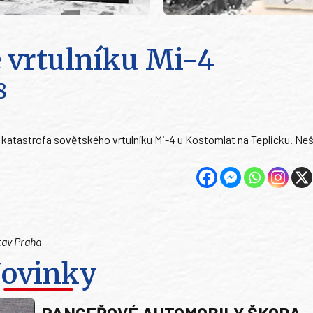
 vrtulníku Mi-4
8
 katastrofa sovětského vrtulníku Mi-4 u Kostomlat na Teplicku. Neš
tav Praha
ovinky
PANCEŘOVÉ AUTOMOBILY ŠKODA