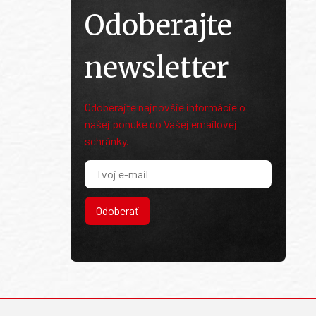
Odoberajte
newsletter
Odoberajte najnovšie informácie o
našej ponuke do Vašej emailovej
schránky.
Odoberať