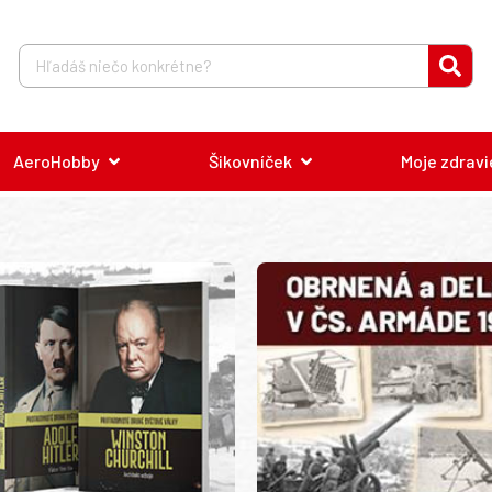
AeroHobby
Šikovníček
Moje zdravi