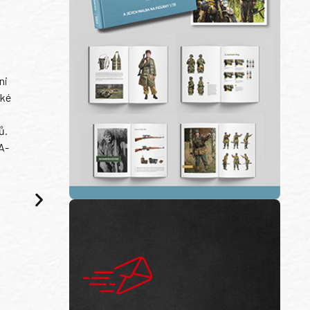
ni
ské
ů.
A-