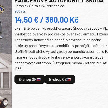
Jaroslav Špitálský, Petr Kadlec
280 str.
14,50 € / 380,00 Kč
Okamžitě po vzniku republiky začaly Škodovy závody v Plz
vyrábět bojové vozy pro československou armádu. Plzeň
konstrukční kanceláři se podařilo navrhnout jedinečné
projekty pancéřových automobilů a v pozdější době i tank
U příležitosti stého výročí výroby obrněného automobilu P
II jsme si dovolili vydat knihu věnovanou vývoji a výrobě
pancéřových automobilů strojírnou Škoda v letech 1919 až
1936.
E-shop SK
E-shop CZ