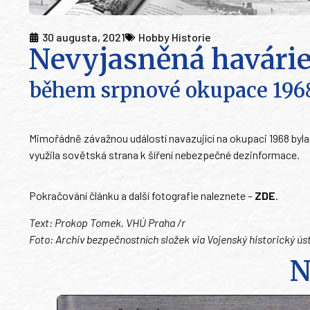
30 augusta, 2021
Hobby Historie
Nevyjasněná havárie
během srpnové okupace 196
Mimořádně závažnou událostí navazující na okupaci 1968 byla
využila sovětská strana k šíření nebezpečné dezinformace.
Pokračování článku a další fotografie naleznete –
ZDE
.
Text: Prokop Tomek, VHÚ Praha /r
Foto: Archiv bezpečnostních složek via Vojenský historický ús
N