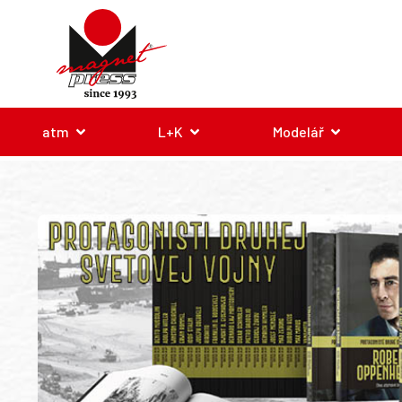
atm
L+K
Modelář