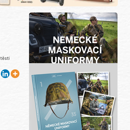
těstí