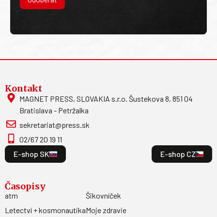
Kontakt
MAGNET PRESS, SLOVAKIA s.r.o. Šustekova 8, 851 04
Bratislava - Petržalka
sekretariat@press.sk
02/67 20 19 11
E-shop SK
E-shop CZ
Časopisy
atm
Šikovníček
Letectví + kosmonautika
Moje zdravie