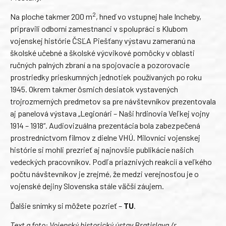
2
Na ploche takmer 200 m
, hneď vo vstupnej hale Incheby,
pripravili odborní zamestnanci v spolupráci s Klubom
vojenskej histórie ČSĽA Piešťany výstavu zameranú na
školské učebné a školské výcvikové pomôcky v oblasti
ručných palných zbraní a na spojovacie a pozorovacie
prostriedky prieskumných jednotiek používaných po roku
1945. Okrem takmer ôsmich desiatok vystavených
trojrozmerných predmetov sa pre návštevníkov prezentovala
aj panelová výstava „Legionári – Naši hrdinovia Veľkej vojny
1914 – 1918“. Audiovizuálna prezentácia bola zabezpečená
prostredníctvom filmov z dielne VHÚ. Milovníci vojenskej
histórie si mohli prezrieť aj najnovšie publikácie našich
vedeckých pracovníkov. Podľa priaznivých reakcií a veľkého
počtu návštevníkov je zrejmé, že medzi verejnosťou je o
vojenské dejiny Slovenska stále väčší záujem.
Ďalšie snímky si môžete pozrieť –
TU
.
Text a foto: Vojenský historický ústav Bratislava /r