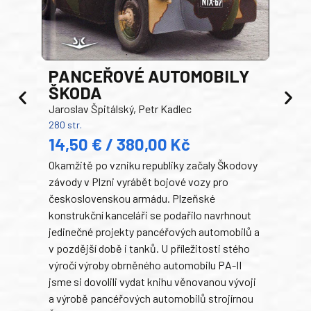
PANCEŘOVÉ AUTOMOBILY
ŠKODA
TA
Jaroslav Špitálský, Petr Kadlec
Ben
280 str.
352 s
14,50 € / 380,00 Kč
22
Okamžitě po vzniku republiky začaly Škodovy
Tank
závody v Plzni vyrábět bojové vozy pro
býva
československou armádu. Plzeňské
Rusk
konstrukční kanceláři se podařilo navrhnout
armá
jedinečné projekty pancéřových automobilů a
stře
v pozdější době i tanků. U příležitosti stého
při 
výročí výroby obrněného automobilu PA-II
blíz
jsme si dovolili vydat knihu věnovanou vývoji
tank
a výrobě pancéřových automobilů strojírnou
v lé