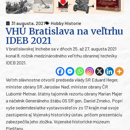
31 augusta, 2021
Hobby Historie
VHÚ Bratislava na veľtrhu
IDEB 2021
V bratislavskej Inchebe sa v dňoch 25. až 27. augusta 2021
konal 8. ročník medzinárodného veľtrhu obrannej techniky
IDEB 2021.
Veľtrh slávnostne otvorili predseda vlády SR Eduard Heger,
minister obrany SR Jaroslav Naď, minister obrany ČR
Lubomír Metnar, štátny tajomník rezortu obrany Marian Majer
a náčelník Generálneho štábu OS SR gen. Daniel Zmeko. Popri
vyše sedemdesiatke vystavovateľov zo 17 krajín mal svoje
zastúpenie aj Vojenský historický ústav, pričom prezentáciu
zabezpečila jeho zložka, Vojenské historické múzeum
Piešťany.