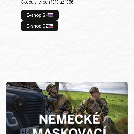
Škoda v letech 1919 až 1936.
tak 
hrdi
E-shop SK
je: 
odeh
E-shop CZ
bitv
E
E