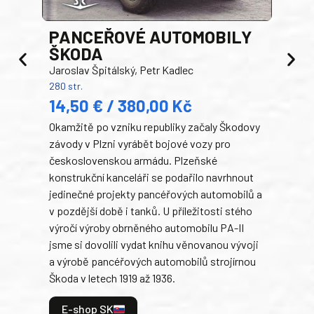
PANCEŘOVÉ AUTOMOBILY
ŠKODA
TA
Jaroslav Špitálský, Petr Kadlec
Ben
280 str.
352 s
14,50 € / 380,00 Kč
22
Okamžitě po vzniku republiky začaly Škodovy
Tank
závody v Plzni vyrábět bojové vozy pro
býva
československou armádu. Plzeňské
Rusk
konstrukční kanceláři se podařilo navrhnout
armá
jedinečné projekty pancéřových automobilů a
stře
v pozdější době i tanků. U příležitosti stého
při 
výročí výroby obrněného automobilu PA-II
blíz
jsme si dovolili vydat knihu věnovanou vývoji
tank
a výrobě pancéřových automobilů strojírnou
v lé
Škoda v letech 1919 až 1936.
tak 
hrdi
E-shop SK
je: 