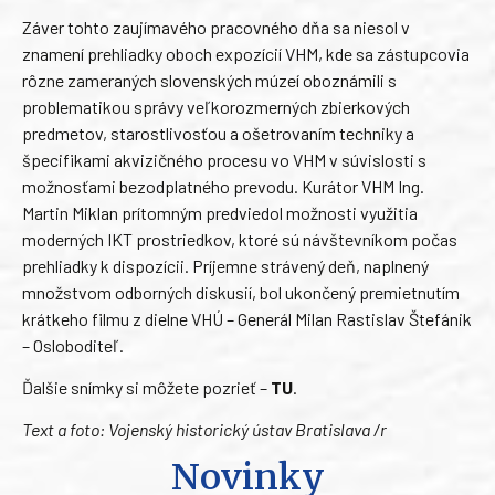
Záver tohto zaujímavého pracovného dňa sa niesol v
znamení prehliadky oboch expozícií VHM, kde sa zástupcovia
rôzne zameraných slovenských múzeí oboznámili s
problematikou správy veľkorozmerných zbierkových
predmetov, starostlivosťou a ošetrovaním techniky a
špecifikami akvizičného procesu vo VHM v súvislosti s
možnosťami bezodplatného prevodu. Kurátor VHM Ing.
Martin Miklan prítomným predviedol možnosti využitia
moderných IKT prostriedkov, ktoré sú návštevníkom počas
prehliadky k dispozícii. Príjemne strávený deň, naplnený
množstvom odborných diskusií, bol ukončený premietnutím
krátkeho filmu z dielne VHÚ – Generál Milan Rastislav Štefánik
– Osloboditeľ.
Ďalšie snímky si môžete pozrieť –
TU
.
Text a foto: Vojenský historický ústav Bratislava /r
Novinky