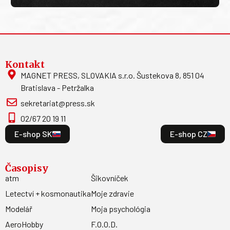
Kontakt
MAGNET PRESS, SLOVAKIA s.r.o. Šustekova 8, 851 04
Bratislava - Petržalka
sekretariat@press.sk
02/67 20 19 11
E-shop SK
E-shop CZ
Časopisy
atm
Šikovníček
Letectví + kosmonautika
Moje zdravie
Modelář
Moja psychológia
AeroHobby
F.O.O.D.