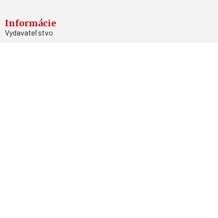
Informácie
Vydavateľstvo
Predplatné
Archív
Inzercia
GDPR
Kontakty
Facebook