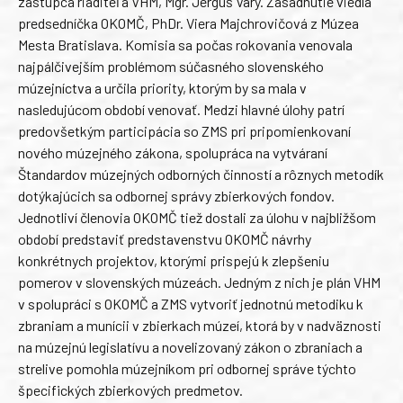
zástupca riaditeľa VHM, Mgr. Jerguš Váry. Zasadnutie viedla
predsedníčka OKOMČ, PhDr. Viera Majchrovičová z Múzea
Mesta Bratislava. Komisia sa počas rokovania venovala
najpálčivejším problémom súčasného slovenského
múzejníctva a určila priority, ktorým by sa mala v
nasledujúcom období venovať. Medzi hlavné úlohy patrí
predovšetkým participácia so ZMS pri pripomienkovaní
nového múzejného zákona, spolupráca na vytváraní
Štandardov múzejných odborných činností a rôznych metodík
dotýkajúcich sa odbornej správy zbierkových fondov.
Jednotliví členovia OKOMČ tiež dostali za úlohu v najbližšom
období predstaviť predstavenstvu OKOMČ návrhy
konkrétnych projektov, ktorými prispejú k zlepšeniu
pomerov v slovenských múzeách. Jedným z nich je plán VHM
v spolupráci s OKOMČ a ZMS vytvoriť jednotnú metodiku k
zbraniam a munícii v zbierkach múzeí, ktorá by v nadväznosti
na múzejnú legislatívu a novelizovaný zákon o zbraniach a
strelive pomohla múzejníkom pri odbornej správe týchto
špecifických zbierkových predmetov.