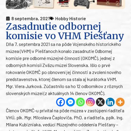
8 septembra, 2021
Hobby Historie
Zasadnutie odbornej
komisie vo VHM Piešťany
Dňa 7. septembra 2021 sa na pôde Vojenského historického
múzea (VHM) v Piešťanoch konalo zasadnutie Odbornej
komisie pre odborné múzejné činnosti (OKOMČ), jednej z
odborných komisií Zväzu múzeí Slovenska. Išlo o prvé
rokovanie OKOMČ po obnovení jej činnosti a zvolení nového
predstavenstva, ktorej členom sa stala aj kurátorka VHM,
Mgr. Viera Jurková. Zúčastnilo sa ho 12 odborníkov z rôznych
slovenských múzeí (z aktuálnych 14 členov OKOMČ).
Členov OKOMČ-u privítal na pôde múzea v zastúpení riaditeľa
VHÚ, plk. Mgr. Miloslava Čaploviča, PhD. a riaditeľa, pplk. Ing.
Milana Kubizniaka, vedúci Múzejného oddelenia Piešťany –