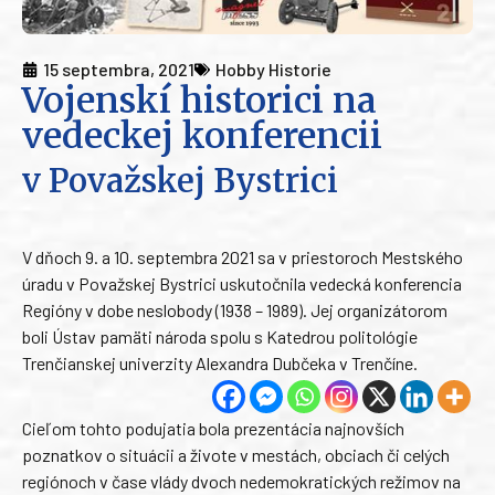
15 septembra, 2021
Hobby Historie
Vojenskí historici na
vedeckej konferencii
v Považskej Bystrici
V dňoch 9. a 10. septembra 2021 sa v priestoroch Mestského
úradu v Považskej Bystrici uskutočnila vedecká konferencia
Regióny v dobe neslobody (1938 – 1989). Jej organizátorom
boli Ústav pamäti národa spolu s Katedrou politológie
Trenčianskej univerzity Alexandra Dubčeka v Trenčíne.
Cieľom tohto podujatia bola prezentácia najnovších
poznatkov o situácii a živote v mestách, obciach či celých
regiónoch v čase vlády dvoch nedemokratických režimov na