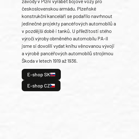
závody v Plzni vyrábět bojové vozy pro
býva
československou armádu. Plzeňské
Rusk
konstrukční kanceláři se podařilo navrhnout
armá
jedinečné projekty pancéřových automobilů a
stře
v pozdější době i tanků. U příležitosti stého
při 
výročí výroby obrněného automobilu PA-II
blíz
jsme si dovolili vydat knihu věnovanou vývoji
tank
a výrobě pancéřových automobilů strojírnou
v lé
Škoda v letech 1919 až 1936.
tak 
hrdi
E-shop SK
je: 
odeh
E-shop CZ
bitv
E
E