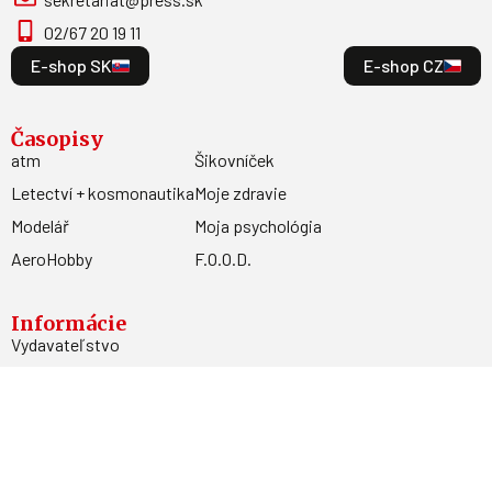
02/67 20 19 11
E-shop SK
E-shop CZ
Časopisy
atm
Šikovníček
Letectví + kosmonautika
Moje zdravie
Modelář
Moja psychológia
AeroHobby
F.O.O.D.
Informácie
Vydavateľstvo
Predplatné
Archív
Inzercia
GDPR