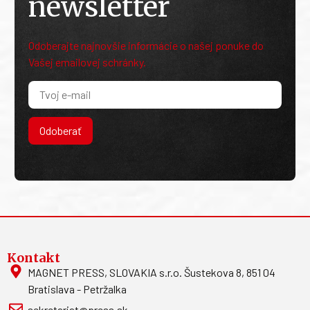
newsletter
Odoberajte najnovšie informácie o našej ponuke do
Vašej emailovej schránky.
Odoberať
Kontakt
MAGNET PRESS, SLOVAKIA s.r.o. Šustekova 8, 851 04
Bratislava - Petržalka
sekretariat@press.sk