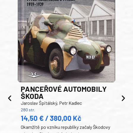
PANCEŘOVÉ AUTOMOBILY
ŠKODA
TA
Jaroslav Špitálský, Petr Kadlec
Ben
280 str.
352 s
14,50 € / 380,00 Kč
22
Okamžitě po vzniku republiky začaly Škodovy
Tank