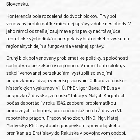
Slovensku.
Konferencia bola rozdelená do dvoch blokov. Prvý bol
venovaný problematike miestnej správy v dobe neslobody. V
jeho rámci odzneli aj zaujímavé príspevky načrtávajúce
teoretické východiská a perspektívy historického výskumu
regionálnych dejín a fungovania verejnej správy.
Druhý blok bol venovaný problematike politiky, spoločnosti,
súdnictva a perzekúcií v regiónoch. V rámci tohto bloku, v
sekcii venovanej perzekúciám, vystúpili so svojimi
príspevkami aj dvaja vedeckí pracovníci Odboru vojensko-
historických výskumov VHÚ. PhDr. Igor Baka, PhD. sa v
príspevku Židovské „vojenské“ tábory v Malých Karpatoch
počas deportácií v roku 1942 zaoberal problematikou
pracovných jednotiek, prezenčne slúžiacich Židov zo VI.
robotného práporu Pracovného zboru MNO. Mgr. Matej
Medvecký, PhD. vystúpil s príspevkom spravodajského
prenikania z Bratislavy do Rakúska v povojnovom období.