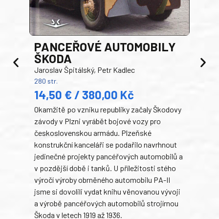
PANCEŘOVÉ AUTOMOBILY
ŠKODA
TA
Jaroslav Špitálský, Petr Kadlec
Ben
280 str.
352 s
14,50 € / 380,00 Kč
22
Okamžitě po vzniku republiky začaly Škodovy
Tank
závody v Plzni vyrábět bojové vozy pro
býva
československou armádu. Plzeňské
Rusk
konstrukční kanceláři se podařilo navrhnout
armá
jedinečné projekty pancéřových automobilů a
stře
v pozdější době i tanků. U příležitosti stého
při 
výročí výroby obrněného automobilu PA-II
blíz
jsme si dovolili vydat knihu věnovanou vývoji
tank
a výrobě pancéřových automobilů strojírnou
v lé
Škoda v letech 1919 až 1936.
tak 