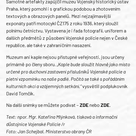
Samotné artefakty zapůjčil muzeu Vojenský historický ústav
Praha, který pomohl i s grafickou podobou a zhotovením
textových a obrazových panelů. Mezi nejzajímavější
exponáty patří motocykl ČZ175 z roku 1936, který sloužil
polnímu četnictvu. Vystavena je i řada fotografií, uniforem a
dalších předmětů z působení Vojenské policie nejen v České
republice, ale také v zahraničním nasazení.
Muzeum ani kaple nejsou přístupné veřejnosti, jsou určeny
primárně po členy sboru.
„Kaple bude sloužit hlavně jako místo
určené pro duchovní zastavení příslušníků Vojenské policie a
pietní vzpomínku na naše padlé. Počítá se také s pořádáním
kulturních akcí a vzájemných setkání,“
vysvětlil podplukovník
David Tomčík.
Na další snímky se můžete podívat –
ZDE
nebo
ZDE
.
Text: npor. Mgr. Kateřina Mlýnková, tisková a informační
důstojnice Vojenské Policie /r
Foto: Jan Schejbal, Ministerstvo obrany ČR