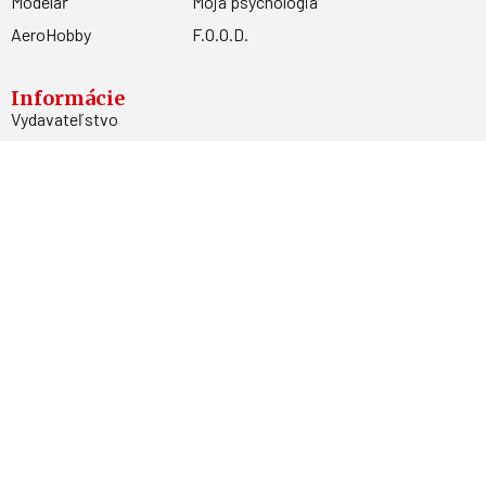
Modelář
Moja psychológia
AeroHobby
F.O.O.D.
Informácie
Vydavateľstvo
Predplatné
Archív
Inzercia
GDPR
Kontakty
Facebook