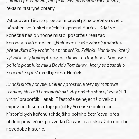
ji budou potřebovat, což je ve vaší profesi velmi důležité,“
řekla ministryně obrany.
Vybudování těchto prostor inicioval již na počátku svého
působení ve funkci náčelníka generál Murček. Když se
konečně našlo vhodné místo, pozdržela realizaci
koronavirová omezení.
„Nakonec se vše zdárně podařilo,
především díky vrchnímu praporčíku Zděnku Hanákovi, který
vytvořil celý koncept muzea a hlavnímu kaplanovi Vojenské
policie podplukovníku Davidu Tomčíkovi, který se zasadil o
koncept kaple,“
uvedl generál Murček.
„U naší složky chyběl ucelený prostor, který by mapoval
tradice, historii i novodobé aktivity našeho sboru,“
vysvětlil
vrchní praporčík Hanák. Přestože se nejedná o velkou
expozici, dokumentuje počátky Vojenské policie od
historických kořenů tehdejšího polního četnictva, přes
období poválečné, po vzniku Československa až do období
novodobé historie.