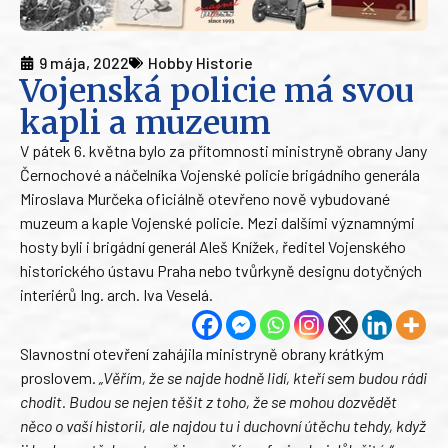
9 mája, 2022
Hobby Historie
Vojenská policie má svou
kapli a muzeum
V pátek 6. května bylo za přítomnosti ministryně obrany Jany
Černochové a náčelníka Vojenské policie brigádního generála
Miroslava Murčeka oficiálně otevřeno nově vybudované
muzeum a kaple Vojenské policie. Mezi dalšími významnými
hosty byli i brigádní generál Aleš Knížek, ředitel Vojenského
historického ústavu Praha nebo tvůrkyně designu dotyčných
interiérů Ing. arch. Iva Veselá.
Slavnostní otevření zahájila ministryně obrany krátkým
proslovem.
„Věřím, že se najde hodně lidí, kteří sem budou rádi
chodit. Budou se nejen těšit z toho, že se mohou dozvědět
něco o vaší historii, ale najdou tu i duchovní útěchu tehdy, když