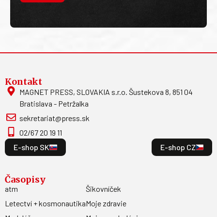
Kontakt
MAGNET PRESS, SLOVAKIA s.r.o. Šustekova 8, 851 04
Bratislava - Petržalka
sekretariat@press.sk
02/67 20 19 11
E-shop SK
E-shop CZ
Časopisy
atm
Šikovníček
Letectví + kosmonautika
Moje zdravie