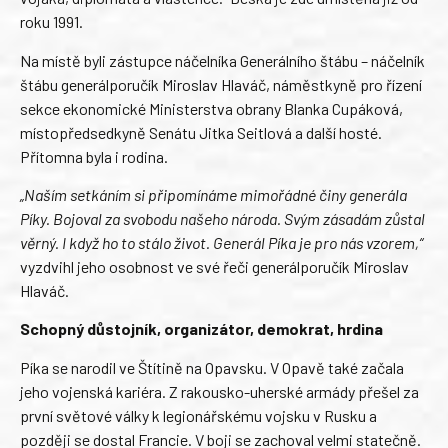
roku 1991.
Na místě byli zástupce náčelníka Generálního štábu – náčelník
štábu generálporučík Miroslav Hlaváč, náměstkyně pro řízení
sekce ekonomické Ministerstva obrany Blanka Cupáková,
místopředsedkyně Senátu Jitka Seitlová a další hosté.
Přítomna byla i rodina.
„Naším setkáním si připomínáme mimořádné činy generála
Píky. Bojoval za svobodu našeho národa. Svým zásadám zůstal
věrný. I když ho to stálo život. Generál Píka je pro nás vzorem,“
vyzdvihl jeho osobnost ve své řeči generálporučík Miroslav
Hlaváč.
Schopný důstojník, organizátor, demokrat, hrdina
Píka se narodil ve Štítině na Opavsku. V Opavě také začala
jeho vojenská kariéra. Z rakousko-uherské armády přešel za
první světové války k legionářskému vojsku v Rusku a
později se dostal Francie. V boji se zachoval velmi statečně.