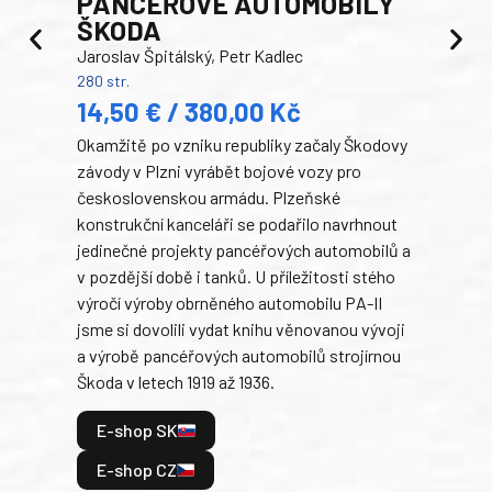
PANCEŘOVÉ AUTOMOBILY
ŠKODA
TA
Jaroslav Špitálský, Petr Kadlec
Ben
280 str.
352 s
14,50 € / 380,00 Kč
22
Okamžitě po vzniku republiky začaly Škodovy
Tank
závody v Plzni vyrábět bojové vozy pro
býva
československou armádu. Plzeňské
Rusk
konstrukční kanceláři se podařilo navrhnout
armá
jedinečné projekty pancéřových automobilů a
stře
v pozdější době i tanků. U příležitosti stého
při 
výročí výroby obrněného automobilu PA-II
blíz
jsme si dovolili vydat knihu věnovanou vývoji
tank
a výrobě pancéřových automobilů strojírnou
v lé
Škoda v letech 1919 až 1936.
tak 
hrdi
E-shop SK
je: 
odeh
E-shop CZ
bitv