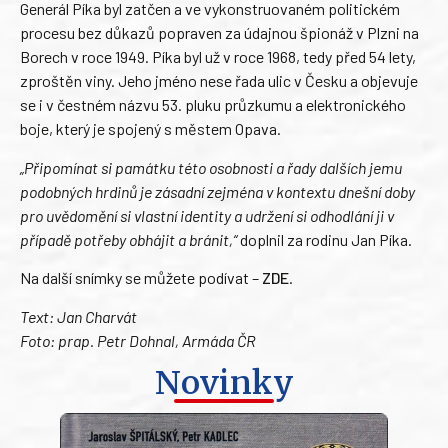
Generál Píka byl zatčen a ve vykonstruovaném politickém
procesu bez důkazů popraven za údajnou špionáž v Plzni na
Borech v roce 1949. Píka byl už v roce 1968, tedy před 54 lety,
zproštěn viny. Jeho jméno nese řada ulic v Česku a objevuje
se i v čestném názvu 53. pluku průzkumu a elektronického
boje, který je spojený s městem Opava.
„Připomínat si památku této osobnosti a řady dalších jemu
podobných hrdinů je zásadní zejména v kontextu dnešní doby
pro uvědomění si vlastní identity a udržení si odhodlání ji v
případě potřeby obhájit a bránit,“
doplnil za rodinu Jan Píka.
Na další snímky se můžete podívat –
ZDE
.
Text: Jan Charvát
Foto: prap. Petr Dohnal, Armáda ČR
Novinky