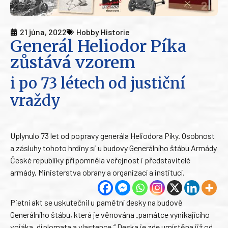
21 júna, 2022
Hobby Historie
Generál Heliodor Píka
zůstává vzorem
i po 73 létech od justiční
vraždy
Uplynulo 73 let od popravy generála Heliodora Píky. Osobnost
a zásluhy tohoto hrdiny si u budovy Generálního štábu Armády
České republiky připomněla veřejnost i představitelé
armády, Ministerstva obrany a organizací a institucí.
Pietní akt se uskutečnil u pamětní desky na budově
Generálního štábu, která je věnována „památce vynikajícího
vojáka, diplomata a vlastence.“ Deska je zde umístěna již od