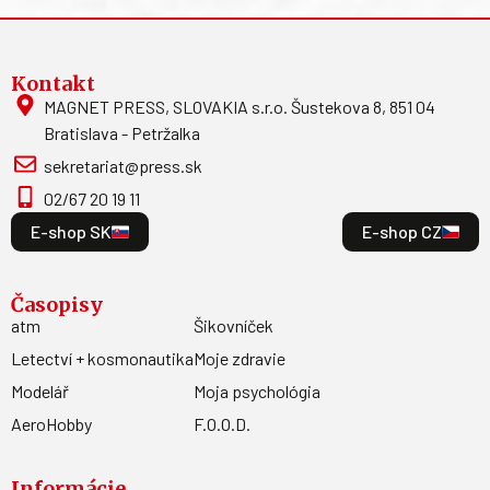
Kontakt
MAGNET PRESS, SLOVAKIA s.r.o. Šustekova 8, 851 04
Bratislava - Petržalka
sekretariat@press.sk
02/67 20 19 11
E-shop SK
E-shop CZ
Časopisy
atm
Šikovníček
Letectví + kosmonautika
Moje zdravie
Modelář
Moja psychológia
AeroHobby
F.O.O.D.
Informácie