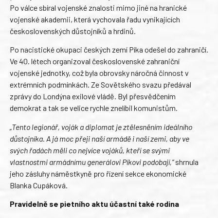
Po válce sbíral vojenské znalosti mimo jiné na hranické
vojenské akademii, která vychovala řadu vynikajících
československých důstojníků a hrdinů.
Po nacistické okupaci českých zemí Píka odešel do zahraničí.
Ve 40. létech organizoval československé zahraniční
vojenské jednotky, což byla obrovsky náročná činnost v
extrémních podmínkách. Ze Sovětského svazu předával
zprávy do Londýna exilové vládě. Byl přesvědčením
demokrat a tak se velice rychle znelíbil komunistům.
„Tento legionář, voják a diplomat je ztělesněním ideálního
důstojníka. A já moc přeji naší armádě i naší zemi, aby ve
svých řadách měli co nejvíce vojáků, kteří se svými
vlastnostmi armádnímu generálovi Píkovi podobají,“
shrnula
jeho zásluhy náměstkyně pro řízení sekce ekonomické
Blanka Cupáková.
Pravidelně se pietního aktu účastní také rodina