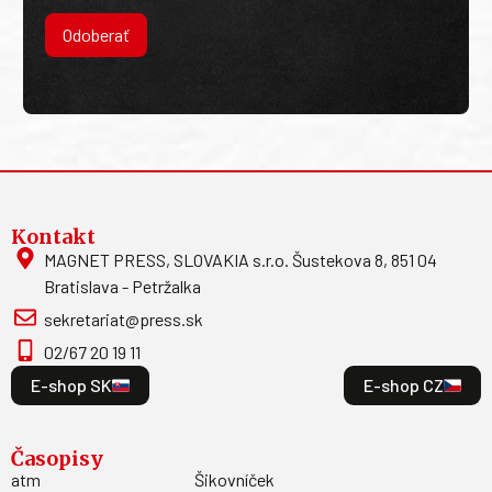
Odoberať
Kontakt
MAGNET PRESS, SLOVAKIA s.r.o. Šustekova 8, 851 04
Bratislava - Petržalka
sekretariat@press.sk
02/67 20 19 11
E-shop SK
E-shop CZ
Časopisy
atm
Šikovníček