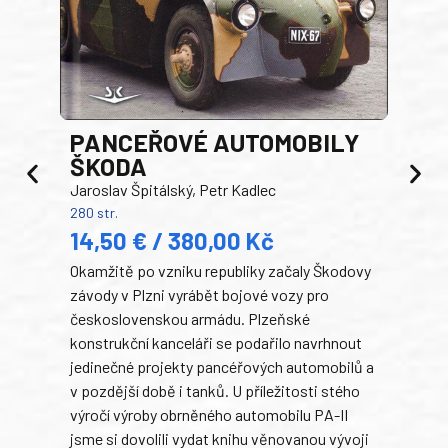
PANCEŘOVÉ AUTOMOBILY
ŠKODA
TA
Jaroslav Špitálský, Petr Kadlec
Ben
280 str.
352 s
14,50 € / 380,00 Kč
22
Okamžitě po vzniku republiky začaly Škodovy
Tank
závody v Plzni vyrábět bojové vozy pro
býva
československou armádu. Plzeňské
Rusk
konstrukční kanceláři se podařilo navrhnout
armá
jedinečné projekty pancéřových automobilů a
stře
v pozdější době i tanků. U příležitosti stého
při 
výročí výroby obrněného automobilu PA-II
blíz
jsme si dovolili vydat knihu věnovanou vývoji
tank