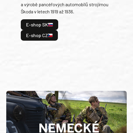
a výrobě pancéřových automobilů strojírnou
v lé
Škoda v letech 1919 až 1936.
tak 
hrdi
E-shop SK
je: 
odeh
E-shop CZ
bitv
E
E