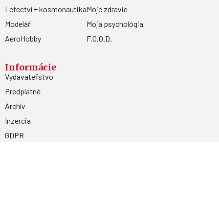
Letectví + kosmonautika
Moje zdravie
Modelář
Moja psychológia
AeroHobby
F.O.O.D.
Informácie
Vydavateľstvo
Predplatné
Archív
Inzercia
GDPR
Kontakty