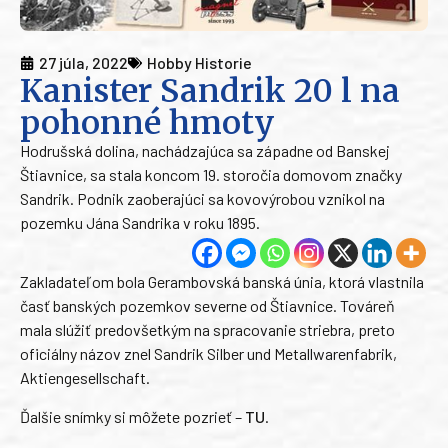
27 júla, 2022
Hobby Historie
Kanister Sandrik 20 l na
pohonné hmoty
Hodrušská dolina, nachádzajúca sa západne od Banskej
Štiavnice, sa stala koncom 19. storočia domovom značky
Sandrik. Podnik zaoberajúci sa kovovýrobou vznikol na
pozemku Jána Sandrika v roku 1895.
Zakladateľom bola Gerambovská banská únia, ktorá vlastnila
časť banských pozemkov severne od Štiavnice. Továreň
mala slúžiť predovšetkým na spracovanie striebra, preto
oficiálny názov znel Sandrik Silber und Metallwarenfabrik,
Aktiengesellschaft.
Ďalšie snímky si môžete pozrieť –
TU
.