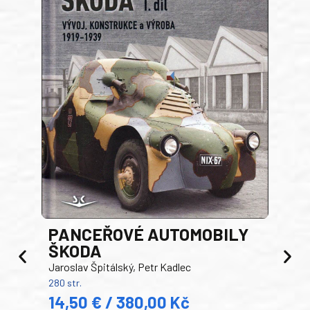
PANCEŘOVÉ AUTOMOBILY
ŠKODA
TA
Jaroslav Špitálský, Petr Kadlec
Ben
280 str.
352 s
14,50 € / 380,00 Kč
22