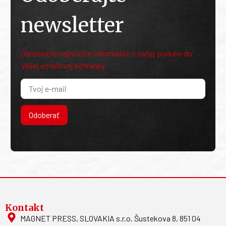
newsletter
Odoberajte najnovšie informácie o našej ponuke do
Vašej emailovej schránky.
Odoberať
Kontakt
MAGNET PRESS, SLOVAKIA s.r.o. Šustekova 8, 851 04