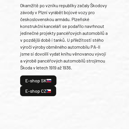
Okamžitě po vzniku republiky začaly Škodovy
Tank
závody v Plzni vyrábět bojové vozy pro
býva
československou armádu. Plzeňské
Rusk
konstrukční kanceláři se podařilo navrhnout
armá
jedinečné projekty pancéřových automobilů a
stře
v pozdější době i tanků. U příležitosti stého
při 
výročí výroby obrněného automobilu PA-II
blíz
jsme si dovolili vydat knihu věnovanou vývoji
tank
a výrobě pancéřových automobilů strojírnou
v lé
Škoda v letech 1919 až 1936.
tak 
hrdi
E-shop SK
je: 
odeh
E-shop CZ
bitv
E
E