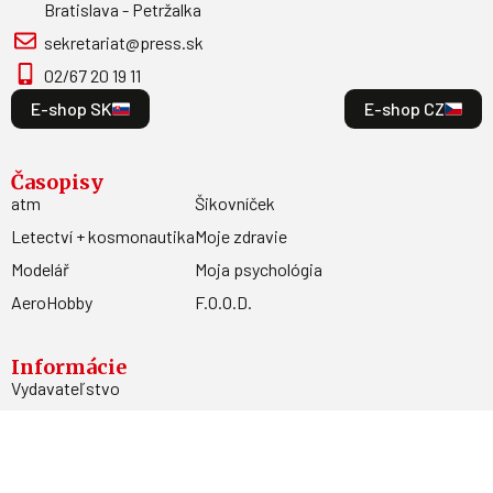
Bratislava - Petržalka
sekretariat@press.sk
02/67 20 19 11
E-shop SK
E-shop CZ
Časopisy
atm
Šikovníček
Letectví + kosmonautika
Moje zdravie
Modelář
Moja psychológia
AeroHobby
F.O.O.D.
Informácie
Vydavateľstvo
Predplatné
Archív
Inzercia