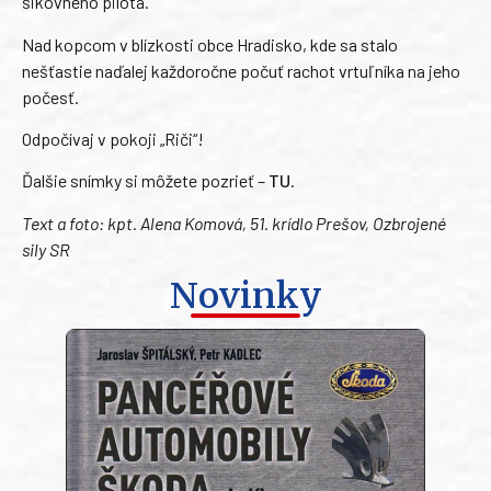
šikovného pilota.
Nad kopcom v blízkosti obce Hradisko, kde sa stalo
nešťastie naďalej každoročne počuť rachot vrtuľníka na jeho
počesť.
Odpočívaj v pokoji „Riči“!
Ďalšie snímky si môžete pozrieť –
TU
.
Text a foto: kpt. Alena Komová, 51. krídlo Prešov, Ozbrojené
sily SR
Novinky