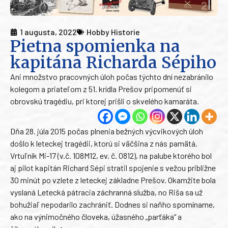
1 augusta, 2022
Hobby Historie
Pietna spomienka na
kapitána Richarda Sépiho
Ani množstvo pracovných úloh počas týchto dní nezabránilo
kolegom a priateľom z 51. krídla Prešov pripomenúť si
obrovskú tragédiu, pri ktorej prišli o skvelého kamaráta.
Dňa 28. júla 2015 počas plnenia bežných výcvikových úloh
došlo k leteckej tragédii, ktorú si väčšina z nás pamätá.
Vrtuľník Mi-17 (v.č. 108M12, ev. č. 0812), na palube ktorého bol
aj pilot kapitán Richard Sépi stratil spojenie s vežou približne
30 minút po vzlete z leteckej základne Prešov. Okamžite bola
vyslaná Letecká pátracia záchranná služba, no Riša sa už
bohužiaľ nepodarilo zachrániť. Dodnes si naňho spomíname,
ako na výnimočného človeka, úžasného „parťáka“ a