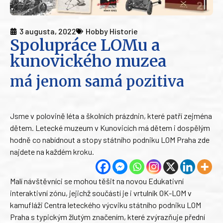
3 augusta, 2022
Hobby Historie
Spolupráce LOMu a
kunovického muzea
má jenom samá pozitiva
Jsme v polovině léta a školních prázdnin, které patří zejména
dětem. Letecké muzeum v Kunovicích má dětem i dospělým
hodně co nabídnout a stopy státního podniku LOM Praha zde
najdete na každém kroku.
Malí návštěvníci se mohou těšit na novou Edukativní
interaktivní zónu, jejichž součástí je i vrtulník OK-LOM v
kamufláži Centra leteckého výcviku státního podniku LOM
Praha s typickým žlutým značením, které zvýrazňuje přední