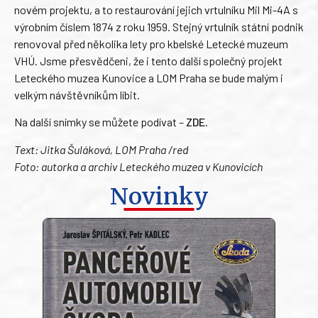
novém projektu, a to restaurování jejich vrtulníku Mil Mi-4A s
výrobním číslem 1874 z roku 1959. Stejný vrtulník státní podnik
renovoval před několika lety pro kbelské Letecké muzeum
VHÚ. Jsme přesvědčeni, že i tento další společný projekt
Leteckého muzea Kunovice a LOM Praha se bude malým i
velkým návštěvníkům líbit.
Na další snímky se můžete podívat –
ZDE
.
Text: Jitka Šuláková, LOM Praha /red
Foto: autorka a archiv Leteckého muzea v Kunovicích
Novinky