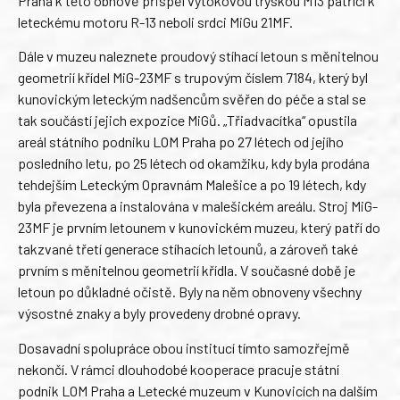
Praha k této obnově přispěl výtokovou tryskou M13 patřící k
leteckému motoru R-13 neboli srdci MiGu 21MF.
Dále v muzeu naleznete proudový stíhací letoun s měnitelnou
geometrií křídel MiG-23MF s trupovým číslem 7184, který byl
kunovickým leteckým nadšencům svěřen do péče a stal se
tak součástí jejich expozice MiGů. „Třiadvacítka“ opustila
areál státního podniku LOM Praha po 27 létech od jejího
posledního letu, po 25 létech od okamžiku, kdy byla prodána
tehdejším Leteckým Opravnám Malešice a po 19 létech, kdy
byla převezena a instalována v malešickém areálu. Stroj MiG-
23MF je prvním letounem v kunovickém muzeu, který patří do
takzvané třetí generace stíhacích letounů, a zároveň také
prvním s měnitelnou geometrií křídla. V současné době je
letoun po důkladné očistě. Byly na něm obnoveny všechny
výsostné znaky a byly provedeny drobné opravy.
Dosavadní spolupráce obou institucí tímto samozřejmě
nekončí. V rámci dlouhodobé kooperace pracuje státní
podnik LOM Praha a Letecké muzeum v Kunovicích na dalším