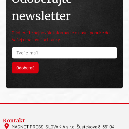
newsletter
Odoberajte najnovšie informácie o našej ponuke do
Vašej emailovej schránky.
Odoberať
Kontakt
MAGNET PRESS, SLOVAKIA s.r.o. Šustekova 8, 851 04