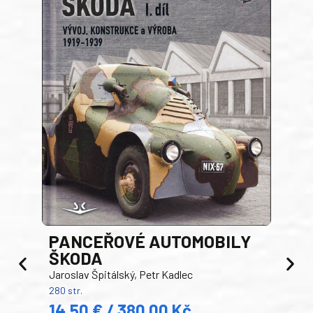
PANCEŘOVÉ AUTOMOBILY
ŠKODA
TA
Jaroslav Špitálský, Petr Kadlec
Ben
280 str.
352 s
14,50 € / 380,00 Kč
22