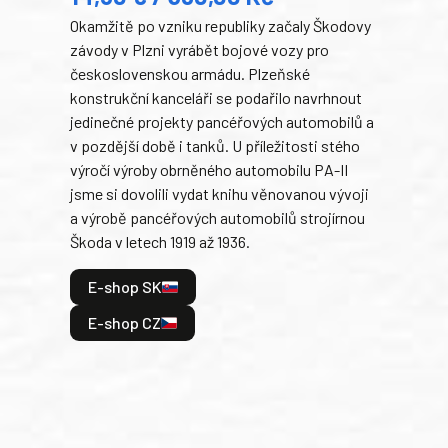
Okamžitě po vzniku republiky začaly Škodovy
Tank
závody v Plzni vyrábět bojové vozy pro
býva
československou armádu. Plzeňské
Rusk
konstrukční kanceláři se podařilo navrhnout
armá
jedinečné projekty pancéřových automobilů a
stře
v pozdější době i tanků. U příležitosti stého
při 
výročí výroby obrněného automobilu PA-II
blíz
jsme si dovolili vydat knihu věnovanou vývoji
tank
a výrobě pancéřových automobilů strojírnou
v lé
Škoda v letech 1919 až 1936.
tak 
hrdi
E-shop SK
je: 
odeh
E-shop CZ
bitv
E
E