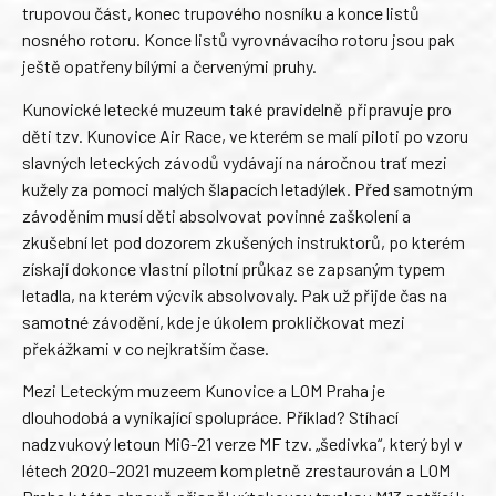
trupovou část, konec trupového nosníku a konce listů
nosného rotoru. Konce listů vyrovnávacího rotoru jsou pak
ještě opatřeny bílými a červenými pruhy.
Kunovické letecké muzeum také pravidelně připravuje pro
děti tzv. Kunovice Air Race, ve kterém se malí piloti po vzoru
slavných leteckých závodů vydávají na náročnou trať mezi
kužely za pomoci malých šlapacích letadýlek. Před samotným
závoděním musí děti absolvovat povinné zaškolení a
zkušební let pod dozorem zkušených instruktorů, po kterém
získají dokonce vlastní pilotní průkaz se zapsaným typem
letadla, na kterém výcvik absolvovaly. Pak už přijde čas na
samotné závodění, kde je úkolem prokličkovat mezi
překážkami v co nejkratším čase.
Mezi Leteckým muzeem Kunovice a LOM Praha je
dlouhodobá a vynikající spolupráce. Příklad? Stíhací
nadzvukový letoun MiG-21 verze MF tzv. „šedivka“, který byl v
létech 2020–2021 muzeem kompletně zrestaurován a LOM