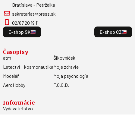
Bratislava - Petržalka
sekretariat@press.sk
02/67 20 19 11
E-shop SK
E-shop CZ
Časopisy
atm
Šikovníček
Letectví + kosmonautika
Moje zdravie
Modelář
Moja psychológia
AeroHobby
F.O.O.D.
Informácie
Vydavateľstvo
Predplatné
Archív