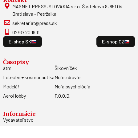
MAGNET PRESS, SLOVAKIA s.r.o. Šustekova 8, 851 04
Bratislava - Petržalka
sekretariat@press.sk
02/67 20 19 11
E-shop SK
E-shop CZ
Časopisy
atm
Šikovníček
Letectví + kosmonautika
Moje zdravie
Modelář
Moja psychológia
AeroHobby
F.O.O.D.
Informácie
Vydavateľstvo
Predplatné