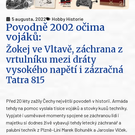
5 augusta, 2022
Hobby Historie
Povodně 2002 očima
vojáků:
Žokej ve Vltavě, záchrana z
vrtulníku mezi dráty
vysokého napětí i zázračná
Tatra 815
Před 20 léty zažily Čechy největší povodeň v historii. Armáda
tehdy na pomoc vyslala tisíce vojáků a stovky kusů techniky.
Vypjaté i usměvavé momenty spojené se záchranou lidí i
majetku si dodnes živě vybavují tehdy letecký záchranář a
palubní technik z Plzně-Líní Marek Bohuněk a Jaroslav Vlček,