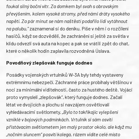
foukal silný boční vítr. Za domkem byl svah s obrovským
převýšením, kolem vysoké stromy, před námi dráty vysokého
napětí. Za pár minut se nám naštěstí podařilo lidi vytáhnout
na palubu,“
zaznamenal si do deníku. Píše v něm i o rozčilení
hasičů, když se dozvěděli, že zachránění si ještě za světla v
klidu odvezli svá auta na kopec a pak se vrátili zpět do chat,
které o několik hodin zaplavila rozvodněná Úslava.
Povodňový zlepšovák funguje dodnes
Posádky vojenských vrtulníků W-3A byly tehdy vystaveny
extrémnímu nebezpečí. Záchranné práce probíhaly většinou v
noci za minimální viditelnosti, často za hustého deště. Vojáci
proto vymysleli „zlepšovák“, který funguje dodnes. Začali
létat ve dvojicích a plochu si navzájem osvětlovali
vyhledávacími světlomety.
„Bylo to takříkajíc vylepšení
vzniklé v bojových podmínkách. Vrtulník si sám osvítí
přistávacím světlometem jen malý prostor okolo, ale když mu
„nočním sluncem“ posvítí kolega, rázem vidíte celé místo