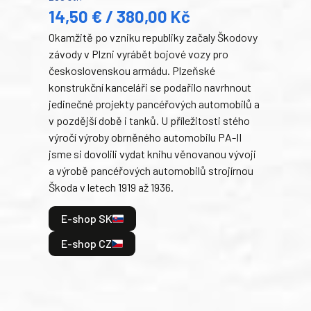
14,50 € / 380,00 Kč
22
Okamžitě po vzniku republiky začaly Škodovy
Tank
závody v Plzni vyrábět bojové vozy pro
býva
československou armádu. Plzeňské
Rusk
konstrukční kanceláři se podařilo navrhnout
armá
jedinečné projekty pancéřových automobilů a
stře
v pozdější době i tanků. U příležitosti stého
při 
výročí výroby obrněného automobilu PA-II
blíz
jsme si dovolili vydat knihu věnovanou vývoji
tank
a výrobě pancéřových automobilů strojírnou
v lé
Škoda v letech 1919 až 1936.
tak 
hrdi
E-shop SK
je: 
odeh
E-shop CZ
bitv
E