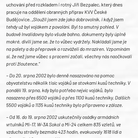
uchování před rozkladem i rotný Jiří Bezpalec, který dnes
pracuje na oddělení obranných příprav KVV České
Budějovice.
„Sloužil jsem zde jako dobrovolník, i když jsem
tehdy už byl vojákem z povolání. Byl to smutný pohled. V
budově Invalidovny bylo všude bahno, dokumenty byly úplně
mokré, divili jsme se, že to vůbec vydržely. Nakládali jsme je
na palety a do přepravek a rozváželi do mrazíren. Vzpomínám
si, že než jsme vůbec s pracemi začali, všechny nás naočkovali
proti žloutence.“
– Do 20. srpna 2002 bylo denně nasazováno na pomoc
obyvatelstvu několik tisíc vojáků se stovkami kusů techniky. V
pondělí 19. srpna, kdy bylo potřeba nejvíc vojáků, bylo
nasazeno přes 6500 vojáků a přes 1100 kusů techniky. Dalších
5500 vojáků a 1135 kusů techniky bylo připraveno v záloze.
– Od 16. do 19. srpna 2002 uskutečnily osádky armádních
vrtulníků Mi-17, W-3A Sokol a Mi-24 celkem 835 vzletů, ve
vzduchu strávily bezmála 423 hodin, evakuovaly 1618 lidí a