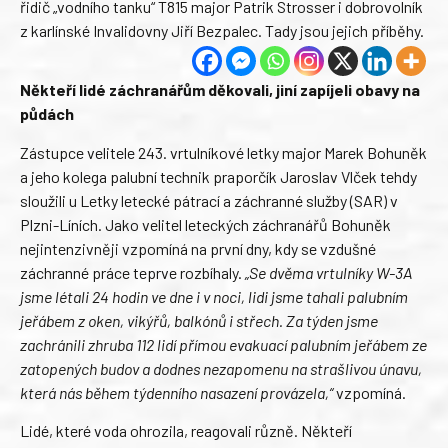
řidič „vodního tanku“ T815 major Patrik Strosser i dobrovolník
z karlínské Invalidovny Jiří Bezpalec. Tady jsou jejich příběhy.
Někteří lidé záchranářům děkovali, jiní zapíjeli obavy na
půdách
Zástupce velitele 243. vrtulníkové letky major Marek Bohuněk
a jeho kolega palubní technik praporčík Jaroslav Vlček tehdy
sloužili u Letky letecké pátrací a záchranné služby (SAR) v
Plzni-Líních. Jako velitel leteckých záchranářů Bohuněk
nejintenzivněji vzpomíná na první dny, kdy se vzdušné
záchranné práce teprve rozbíhaly.
„Se dvěma vrtulníky W-3A
jsme létali 24 hodin ve dne i v noci, lidi jsme tahali palubním
jeřábem z oken, vikýřů, balkónů i střech. Za týden jsme
zachránili zhruba 112 lidí přímou evakuací palubním jeřábem ze
zatopených budov a dodnes nezapomenu na strašlivou únavu,
která nás během týdenního nasazení provázela,“
vzpomíná.
Lidé, které voda ohrozila, reagovali různě. Někteří