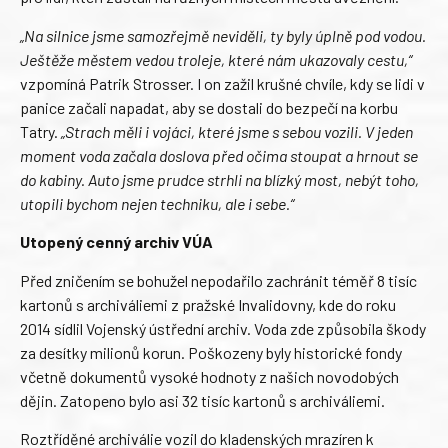
„Na silnice jsme samozřejmě neviděli, ty byly úplně pod vodou.
Ještěže městem vedou troleje, které nám ukazovaly cestu,“
vzpomíná Patrik Strosser. I on zažil krušné chvíle, kdy se lidi v
panice začali napadat, aby se dostali do bezpečí na korbu
Tatry.
„Strach měli i vojáci, které jsme s sebou vozili. V jeden
moment voda začala doslova před očima stoupat a hrnout se
do kabiny. Auto jsme prudce strhli na blízký most, nebýt toho,
utopili bychom nejen techniku, ale i sebe.“
Utopený cenný archiv VÚA
Před zničením se bohužel nepodařilo zachránit téměř 8 tisíc
kartonů s archiváliemi z pražské Invalidovny, kde do roku
2014 sídlil Vojenský ústřední archiv. Voda zde způsobila škody
za desítky milionů korun. Poškozeny byly historické fondy
včetně dokumentů vysoké hodnoty z našich novodobých
dějin. Zatopeno bylo asi 32 tisíc kartonů s archiváliemi.
Roztříděné archiválie vozil do kladenských mrazíren k