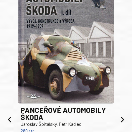
PANCEŘOVÉ AUTOMOBILY
ŠKODA
TA
Jaroslav Špitálský, Petr Kadlec
Ben
280 str.
352 s