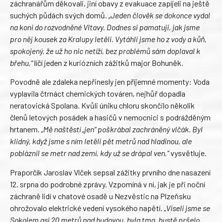
záchranářům děkovali, jiní obavy z evakuace zapíjeli na ještě
suchých půdách svých domů.
„Jeden člověk se dokonce vydal
na koni do rozvodněné Vltavy. Dodnes si pamatuji, jak jsme
pro něj kousek za Kralupy letěli. Vytáhli jsme ho z vody a kůň,
spokojený, že už ho nic netíží, bez problémů sám doplaval k
břehu,“
líčí jeden z kuriózních zážitků major Bohuněk.
Povodně ale zdaleka nepřinesly jen příjemné momenty: Voda
vyplavila čtrnáct chemických továren, nejhůř dopadla
neratovická Spolana. Kvůli úniku chloru skončilo několik
členů letových posádek a hasičů v nemocnici s podrážděným
hrtanem.
„Mě naštěstí „jen“ poškrábal zachráněný vlčák. Byl
klidný, když jsme s ním letěli pět metrů nad hladinou, ale
pobláznil se metr nad zemí, kdy už se drápal ven,“
vysvětluje.
Praporčík Jaroslav Vlček sepsal zážitky prvního dne nasazení
12. srpna do podrobné zprávy. Vzpomíná v ní, jak je při noční
záchraně lidí v chatové osadě u Nezvěstic na Plzeňsku
ohrožovalo elektrické vedení vysokého napětí.
„Viseli jsme se
Sokolem asi 20 metrů nad budovou, byla tma, hustě pršelo,