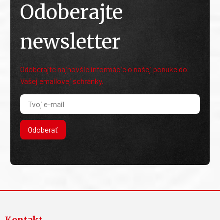
Odoberajte
newsletter
Odoberajte najnovšie informácie o našej ponuke do
Vašej emailovej schránky.
Odoberať
Kontakt