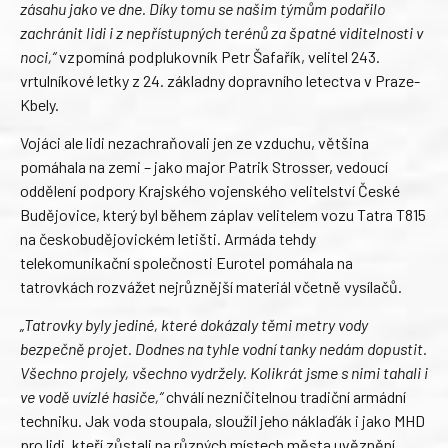
zásahu jako ve dne. Díky tomu se našim týmům podařilo
zachránit lidi i z nepřístupných terénů za špatné viditelnosti v
noci,“
vzpomíná podplukovník Petr Šafařík, velitel 243.
vrtulníkové letky z 24. základny dopravního letectva v Praze-
Kbely.
Vojáci ale lidi nezachraňovali jen ze vzduchu, většina
pomáhala na zemi – jako major Patrik Strosser, vedoucí
oddělení podpory Krajského vojenského velitelství České
Budějovice, který byl během záplav velitelem vozu Tatra T815
na českobudějovickém letišti. Armáda tehdy
telekomunikační společnosti Eurotel pomáhala na
tatrovkách rozvážet nejrůznější materiál včetně vysílačů.
„Tatrovky byly jediné, které dokázaly těmi metry vody
bezpečně projet. Dodnes na tyhle vodní tanky nedám dopustit.
Všechno projely, všechno vydržely. Kolikrát jsme s nimi tahali i
ve vodě uvízlé hasiče,“
chválí nezničitelnou tradiční armádní
techniku. Jak voda stoupala, sloužil jeho náklaďák i jako MHD
pro lidi, kteří zůstali na různých místech města uvěznění.