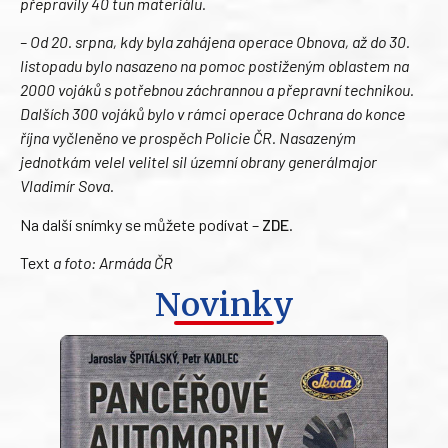
přepravily 40 tun materiálu.
– Od 20. srpna, kdy byla zahájena operace Obnova, až do 30.
listopadu bylo nasazeno na pomoc postiženým oblastem na
2000 vojáků s potřebnou záchrannou a přepravní technikou.
Dalších 300 vojáků bylo v rámci operace Ochrana do konce
října vyčleněno ve prospěch Policie ČR. Nasazeným
jednotkám velel velitel sil územní obrany generálmajor
Vladimír Sova.
Na další snímky se můžete podívat –
ZDE
.
Text
a foto: Armáda ČR
Novinky