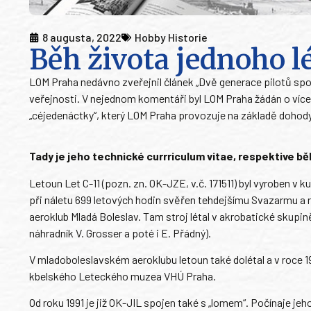
8 augusta, 2022
Hobby Historie
Běh života jednoho l
LOM Praha nedávno zveřejnil článek „Dvě generace pilotů spol
veřejnosti. V nejednom komentáři byl LOM Praha žádán o víc
„céjedenáctky“, který LOM Praha provozuje na základě dohod
Tady je jeho technické currriculum vitae, respektive bě
Letoun Let C-11 (pozn. zn. OK-JZE, v.č. 171511) byl vyroben v k
při náletu 699 letových hodin svěřen tehdejšímu Svazarmu a r
aeroklub Mladá Boleslav. Tam stroj létal v akrobatické skupin
náhradník V. Grosser a poté i E. Přádný).
V mladoboleslavském aeroklubu letoun také dolétal a v roce 19
kbelského Leteckého muzea VHÚ Praha.
Od roku 1991 je již OK-JIL spojen také s „lomem“. Počínaje j