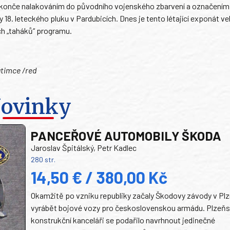
 a konče nalakováním do původního vojenského zbarvení a označením
y 18. leteckého pluku v Pardubicích. Dnes je tento létající exponát ve
ch „taháků“ programu.
atimce /red
ovinky
PANCEŘOVÉ AUTOMOBILY ŠKODA
Jaroslav Špitálský, Petr Kadlec
280 str.
14,50 € / 380,00 Kč
Okamžitě po vzniku republiky začaly Škodovy závody v Plz
vyrábět bojové vozy pro československou armádu. Plzeň
konstrukční kanceláři se podařilo navrhnout jedinečné