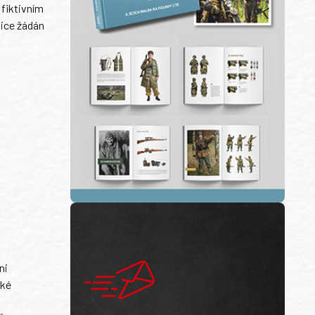
 fiktivním
lice žádán
ni
ské