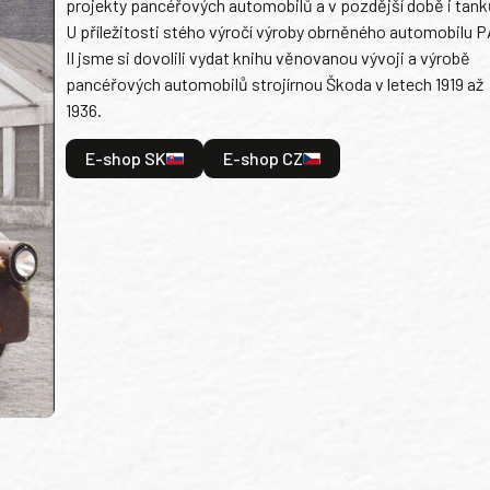
projekty pancéřových automobilů a v pozdější době i tank
U příležitosti stého výročí výroby obrněného automobilu P
II jsme si dovolili vydat knihu věnovanou vývoji a výrobě
pancéřových automobilů strojírnou Škoda v letech 1919 až
1936.
E-shop SK
E-shop CZ