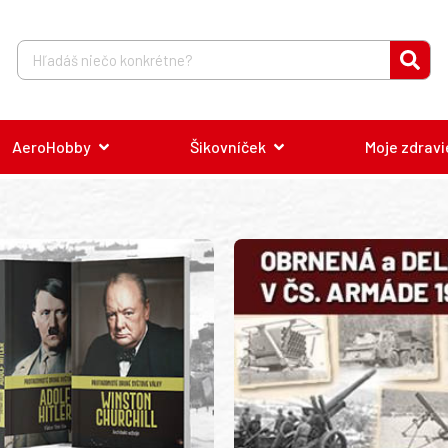
AeroHobby
Šikovníček
Moje zdravi