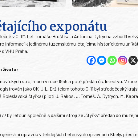
étajícího exponátu
ečně v C-11“. Let Tomáše Bruštíka a Antonína Dytrycha vzbudil velký
ero informací k jedinému tuzemskému létajícímu historickému uniká
y s VHÚ Praha.
h života:
unovických strojírnách v roce 1955 a poté předán čs. letectvu. V roce 
egistrován jako OK-JIL. Držitelem tohoto C-11 byl středočeský kraj
ě Boleslavská čtyřka (piloti J. Rákos, J. Tomeš, A. Dytrych, M. Kapra
77 byl letoun společně s dalšími stroji ze „čtyřky“ předán do muzejní
eho generální opravou v tehdejších Leteckých opravnách Kbely, přes 