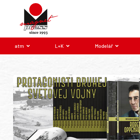
atm
L+K
Modelář