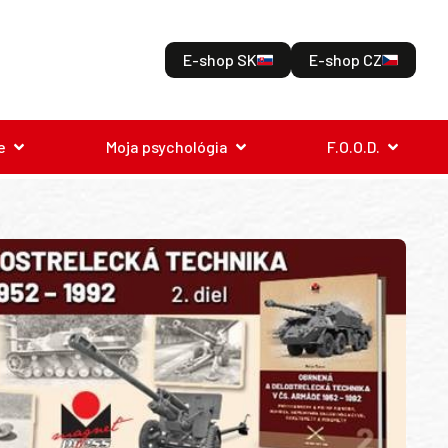
E-shop SK
E-shop CZ
e
Moja psychológia
F.O.O.D.