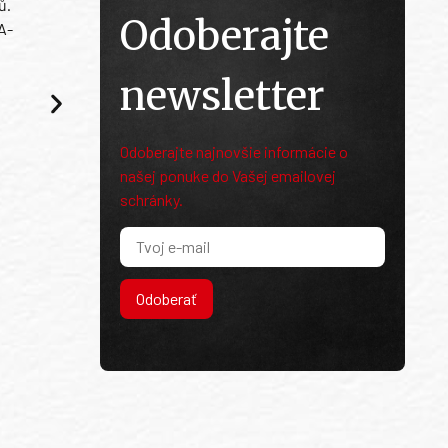
ů.
Odoberajte
A-
newsletter
Odoberajte najnovšie informácie o
našej ponuke do Vašej emailovej
schránky.
Odoberať