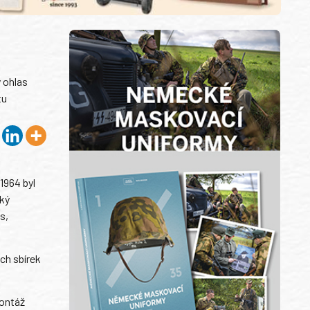
 ohlas
tu
1964 byl
ský
s,
ch sbírek
montáž