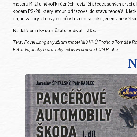
motoru M-21 a několik různých revizí či předepsaných prací
kódem PS-28, který letoun přiřazoval do stavu tehdejší 1. letk
organizátory leteckých dnů v tuzemsku jako jeden z největší
Na další snímky se můžete podívat –
ZDE
.
Text: Pavel Lang s využitím materiálů VHÚ Praha a Tomáše R
Foto: Vojenský historický ústav Praha via LOM Praha
N