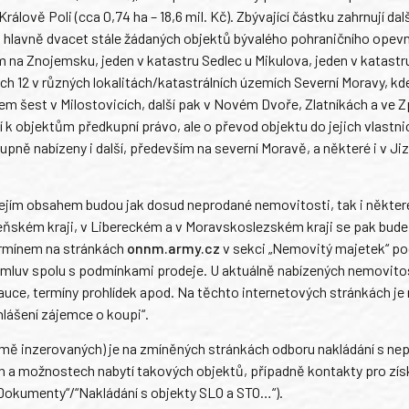
rálově Poli (cca 0,74 ha – 18,6 mil. Kč). Zbývající částku zahrnují dal
 hlavně dvacet stále žádaných objektů bývalého pohraničního opevn
 na Znojemsku, jeden v katastru Sedlec u Mikulova, jeden v katastr
h 12 v různých lokalitách/katastrálních územích Severní Moravy, kd
em šest v Milostovicích, další pak v Novém Dvoře, Zlatníkách a ve 
ají k objektům předkupní právo, ale o převod objektu do jejich vlastn
upně nabízeny i další, především na severní Moravě, a některé i v Ji
ejím obsahem budou jak dosud neprodané nemovitosti, tak i některé
eňském kraji, v Libereckém a v Moravskoslezském kraji se pak bude
ermínem na stránkách
onnm.army.cz
v sekci „Nemovitý majetek“ po
mluv spolu s podmínkami prodeje. U aktuálně nabízených nemovitos
auce, termíny prohlídek apod. Na těchto internetových stránkách je
lášení zájemce o koupi“.
omě inzerovaných) je na zmíněných stránkách odboru nakládání s n
a možnostech nabytí takových objektů, případně kontakty pro zís
 „Dokumenty“/“Nakládání s objekty SLO a STO…“).