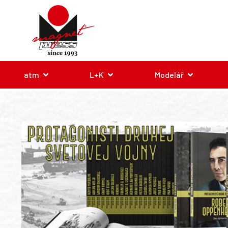
atm
L+K
Modelář