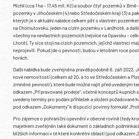
Michli (cca 1 ha – 17,45 mil. Kč) a soubor čtyř pozemků v Brně-K
pozemky v Jihočeském (4) nebo Středočeském kraji (3) a pak
kterých je v aktuální nabídce celkem pět s vlastním pozemkem
na Chomutovsku, jeden na cizím pozemku v Lanžhotě, a dalšíc
všechny na nevlastních pozemcích (nejvíce na Opavsku – celk
Lhotě). Ty sice stojí na cizích pozemcích, jejichž vlastníci m
neprojevili. Pokud jde o pevnosti, budou v letošním roce post
horách.
Další nabídka bude zveřejněna pravděpodobně 6. září 2022. J
nové nemovitosti (celkem až 20, a to ve Středočeském a Plz
zmíněné pevnosti), které bude možné najít před uvedeným t
odkazem „Připravované prodeje“, včetně konceptů kupních s
uvedeny termíny pro podání přihlášek a složení požadované k
pod odkazem „Dokumenty“ k dispozici povinný formulář „Proh
Pro zájemce o pohraniční opevnění v obecné rovině (tedy kr
majetkem zveřejněn také dokument o základních podmínkách 
bližších informací v té které konkrétní oblasti (pod odkazem