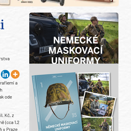
i
rstva
rafiemi a
ch
pak ode
l. Kč, z
ně (cca 1,2
ch v Praze