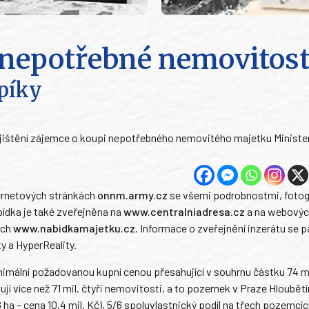
nepotřebné nemovitost
opíky
na zjištění zájemce o koupi nepotřebného nemovitého majetku Ministe
nternetových stránkách
onnm.army.cz
se všemi podrobnostmi, fotog
bídka je také zveřejněna na
www.centralniadresa.cz
a na webový
ých
www.nabidkamajetku.cz
. Informace o zveřejnění inzerátu se 
y a HyperReality.
nimální požadovanou kupní cenou přesahující v souhrnu částku 74 mi
jí více než 71 mil. čtyři nemovitosti, a to pozemek v Praze Hloubětí
8 ha – cena 10,4 mil. Kč), 5/6 spoluvlastnický podíl na třech pozemcí