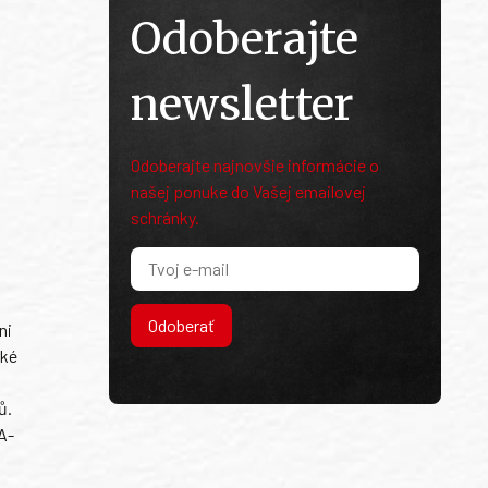
Odoberajte
newsletter
Odoberajte najnovšie informácie o
našej ponuke do Vašej emailovej
schránky.
Odoberať
ni
ské
ů.
A-