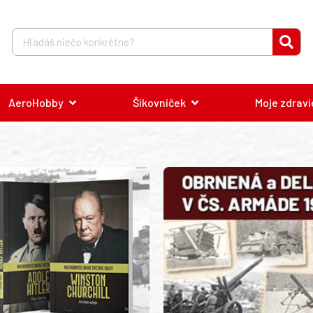
AeroHobby
Šikovníček
Moje zdravi