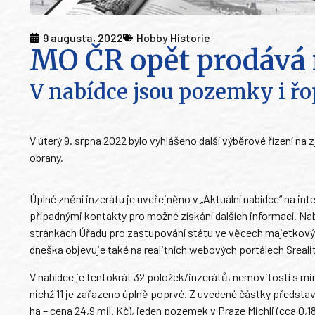
9 augusta, 2022
Hobby Historie
MO ČR opět prodává 
V nabídce jsou pozemky i ř
V úterý 9. srpna 2022 bylo vyhlášeno další výběrové řízení 
obrany.
Úplné znění inzerátu je uveřejněno v „Aktuální nabídce“ na i
případnými kontakty pro možné získání dalších informací. Na
stránkách Úřadu pro zastupování státu ve věcech majetkov
dneška objevuje také na realitních webových portálech Srealit
V nabídce je tentokrát 32 položek/inzerátů, nemovitostí s mi
nichž 11 je zařazeno úplně poprvé. Z uvedené částky představu
ha – cena 24,9 mil. Kč), jeden pozemek v Praze Michli (cca 0,1