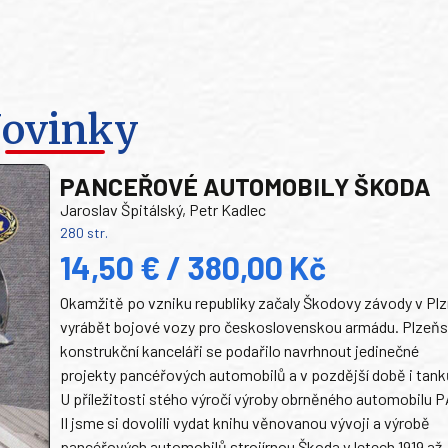
ovinky
PANCEŘOVÉ AUTOMOBILY ŠKODA
Jaroslav Špitálský, Petr Kadlec
280 str.
14,50 € / 380,00 Kč
Okamžitě po vzniku republiky začaly Škodovy závody v Plz
vyrábět bojové vozy pro československou armádu. Plzeň
konstrukční kanceláři se podařilo navrhnout jedinečné
projekty pancéřových automobilů a v pozdější době i tank
U příležitosti stého výročí výroby obrněného automobilu P
II jsme si dovolili vydat knihu věnovanou vývoji a výrobě
pancéřových automobilů strojírnou Škoda v letech 1919 až