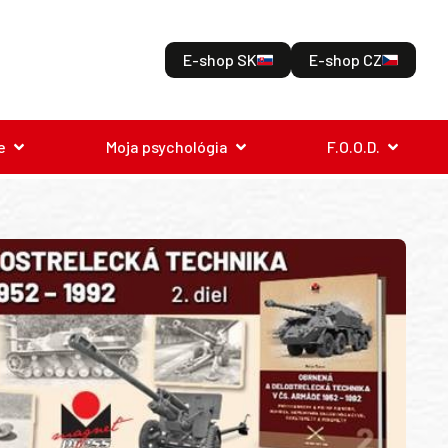
E-shop SK
E-shop CZ
e
Moja psychológia
F.O.O.D.