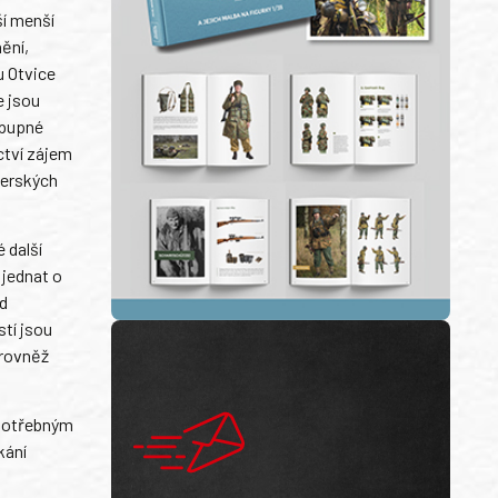
ší menší
ění,
u Otvice
e jsou
Zpupné
ictví zájem
zerských
 další
 jednat o
d
tí jsou
 rovněž
epotřebným
kání