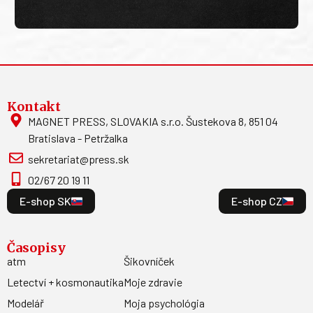
Kontakt
MAGNET PRESS, SLOVAKIA s.r.o. Šustekova 8, 851 04
Bratislava - Petržalka
sekretariat@press.sk
02/67 20 19 11
E-shop SK
E-shop CZ
Časopisy
atm
Šikovníček
Letectví + kosmonautika
Moje zdravie
Modelář
Moja psychológia