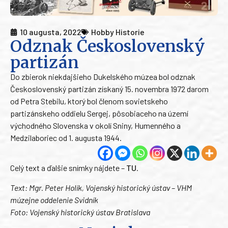
10 augusta, 2022
Hobby Historie
Odznak Československý
partizán
Do zbierok niekdajšieho Dukelského múzea bol odznak
Československý partizán získaný 15. novembra 1972 darom
od Petra Stebilu, ktorý bol členom sovietskeho
partizánskeho oddielu Sergej, pôsobiaceho na území
východného Slovenska v okolí Sniny, Humenného a
Medzilaboriec od 1. augusta 1944.
Celý text a ďalšie snímky nájdete –
TU
.
Text: Mgr. Peter Holík, Vojenský historický ústav – VHM
múzejne oddelenie Svidník
Foto: Vojenský historický ústav Bratislava