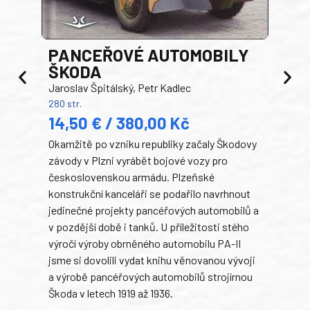
PANCEŘOVÉ AUTOMOBILY
ŠKODA
TA
Jaroslav Špitálský, Petr Kadlec
Ben
280 str.
352 s
14,50 € / 380,00 Kč
22
Okamžitě po vzniku republiky začaly Škodovy
Tank
závody v Plzni vyrábět bojové vozy pro
býva
československou armádu. Plzeňské
Rusk
konstrukční kanceláři se podařilo navrhnout
armá
jedinečné projekty pancéřových automobilů a
stře
v pozdější době i tanků. U příležitosti stého
při 
výročí výroby obrněného automobilu PA-II
blíz
jsme si dovolili vydat knihu věnovanou vývoji
tank
a výrobě pancéřových automobilů strojírnou
v lé
Škoda v letech 1919 až 1936.
tak 