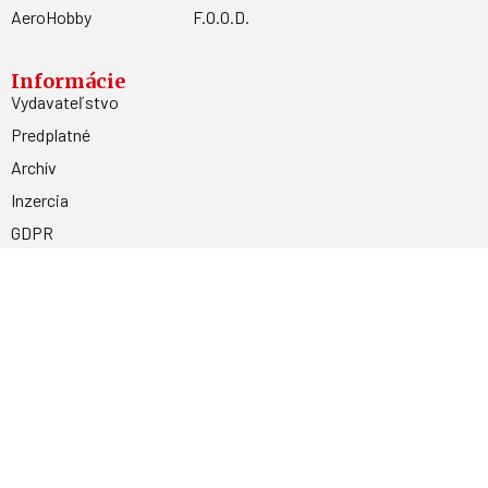
AeroHobby
F.O.O.D.
Informácie
Vydavateľstvo
Predplatné
Archív
Inzercia
GDPR
Kontakty
Facebook