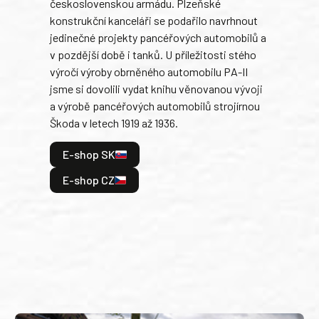
československou armádu. Plzeňské
Rusk
konstrukční kanceláři se podařilo navrhnout
armá
jedinečné projekty pancéřových automobilů a
stře
v pozdější době i tanků. U příležitosti stého
při 
výročí výroby obrněného automobilu PA-II
blíz
jsme si dovolili vydat knihu věnovanou vývoji
tank
a výrobě pancéřových automobilů strojírnou
v lé
Škoda v letech 1919 až 1936.
tak 
hrdi
E-shop SK
je: 
odeh
E-shop CZ
bitv
E
E