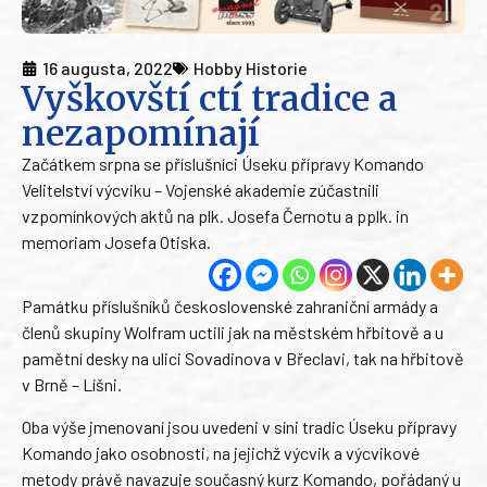
16 augusta, 2022
Hobby Historie
Vyškovští ctí tradice a
nezapomínají
Začátkem srpna se příslušníci Úseku přípravy Komando
Velitelství výcviku – Vojenské akademie zúčastnili
vzpomínkových aktů na plk. Josefa Černotu a pplk. in
memoriam Josefa Otiska.
Památku příslušníků československé zahraniční armády a
členů skupiny Wolfram uctili jak na městském hřbitově a u
pamětní desky na ulici Sovadinova v Břeclavi, tak na hřbitově
v Brně – Líšni.
Oba výše jmenovaní jsou uvedeni v síni tradic Úseku přípravy
Komando jako osobnosti, na jejichž výcvik a výcvikové
metody právě navazuje současný kurz Komando, pořádaný u