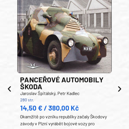
PANCEŘOVÉ AUTOMOBILY
ŠKODA
TA
Jaroslav Špitálský, Petr Kadlec
Ben
280 str.
352 s
14,50 € / 380,00 Kč
22
Okamžitě po vzniku republiky začaly Škodovy
Tank
závody v Plzni vyrábět bojové vozy pro
býva