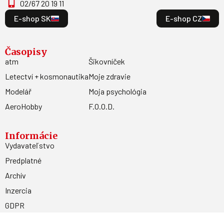
02/67 20 19 11
E-shop SK
E-shop CZ
Časopisy
atm
Šikovníček
Letectví + kosmonautika
Moje zdravie
Modelář
Moja psychológia
AeroHobby
F.O.O.D.
Informácie
Vydavateľstvo
Predplatné
Archív
Inzercia
GDPR
Kontakty