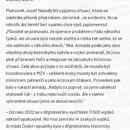
Plukovník Josef Nejedlý líčí vypjatou situaci, která se
odehrála přesně před rokem, skromně. Je evidentní, že na
několik dní téměř bez spánku chce spíš zapomenout.
„Původně se plánovalo, že operace proběhne v řádu několika
týdnů, ale situace byla natolik složitá a rizika tak veliká, že se
vše odehrálo v několika dnech,“
říká. Armáda podle jeho slov
všechny úkoly bezezbytku splnila a vojáci prokázali, že jsou
plně připraveni řešit a reagovat na jakoukoliv krizovou
situaci. Celá akce prý byla o to složitější, že musela být
koordinována s MZV – veškeré kroky musely být schváleny
ministrem zahraničí a jeho krizovým štábem. Provedení pak
bylo v rukách armády.
„Nebylo to poprvé, co jsme odněkud
stahovali lidi – z Iráku nebo kvůli covidu. Ale v takhle
vyhraněné situaci jsme se dosud neocitli.“
– Od roku 2002 se v Afghánistánu vystřídalo 11 500 vojáků,
někteří opakovaně. Na misi zemřelo 14 českých vojáků.
Armáda České republiky byla v Afghánistánu historicky