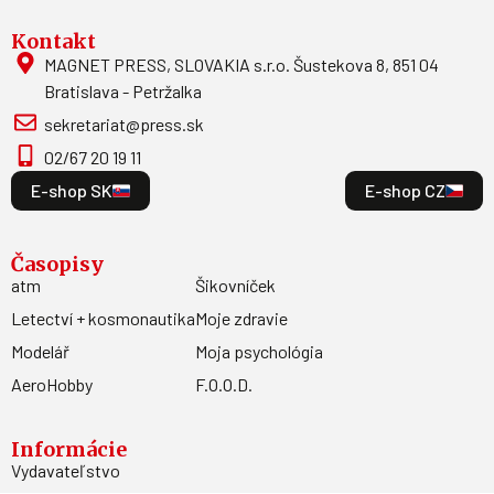
Kontakt
MAGNET PRESS, SLOVAKIA s.r.o. Šustekova 8, 851 04
Bratislava - Petržalka
sekretariat@press.sk
02/67 20 19 11
E-shop SK
E-shop CZ
Časopisy
atm
Šikovníček
Letectví + kosmonautika
Moje zdravie
Modelář
Moja psychológia
AeroHobby
F.O.O.D.
Informácie
Vydavateľstvo