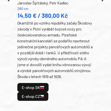
Jaroslav Špitálský, Petr Kadlec
Ben
280 str.
352 s
14,50 € / 380,00 Kč
22
Okamžitě po vzniku republiky začaly Škodovy
Tank
závody v Plzni vyrábět bojové vozy pro
býva
československou armádu. Plzeňské
Rusk
konstrukční kanceláři se podařilo navrhnout
armá
jedinečné projekty pancéřových automobilů a
stře
v pozdější době i tanků. U příležitosti stého
při 
výročí výroby obrněného automobilu PA-II
blíz
jsme si dovolili vydat knihu věnovanou vývoji
tank
a výrobě pancéřových automobilů strojírnou
v lé
Škoda v letech 1919 až 1936.
tak 
hrdi
E-shop SK
je: 
odeh
E-shop CZ
bitv