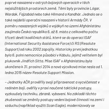
poprvé nasazena v ostrých bojových operacích v těch
nejsložitějších prostorech země. Těmi byly provincie Lógar,
Wardak, Fajzabád nebo také Hílmand a Kandhár. Jednalo se o
také nejdelší operační nasazení v historii Armády ČR. V
poměru nasazených vojáků a vojákyň na území Afghánistánu
zaujímala Česká republika 6. až 8. místo z celkového počtu
třiceti devíti koaličních států, které se do operací ISAF
(International Security Assistance Force) či RS (Resolute
Support) od roku 2002 zapojily. Historicky první jednotkou
byla 6. polní nemocnice působící v Kábulu, jejímž velitelem byl
plukovník Jindřich Sitta. Mise ISAF v Afghánistánu byla
ukončena k 31. prosinci 2014 a nová výcviková mise nesla od 1.
ledna 2015 název Resolute Support Mission.
– Jednotky AČR prověřily svoji připravenost a vycvičenost v
reálném boji, ověřily v praxi naučené taktické postupy,
vyzkoušely techniku, zbraně, vybavení. Na základě těchto
zkušeností se změnily postupy vedení bojové činnosti na zemi i
vzduchu (například využití Scan Eagle), modernizovaly se