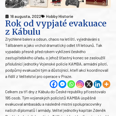
16 augusta, 2022
Hobby Historie
Rok od vypjaté evakuace
z Kábulu
Zrychlené balení a odsun, chaos na letišti, vyjednávání s
Tálibánem a jako vrchol dramatický odlet tří letounů. Tak
vypadalo přesně před rokem vyklizení českého
zastupitelského úřadu, o jehož šťastný konec se zasloužili
příslušníci jednotky Vojenské policie KAMBA, armádní piloti,
podpůrný evakuační tým a důstojníci, kteří akci koordinovali
a řídili z Velitelství pro operace v Praze.
Celkem za tři dny z Kábulu do České republiky přicestovalo
195 osob. Tým vojenských policistů KAMBA úspěšně
evakuoval ambasádu a následně místní spolupracovníky
našich diplomatů i armády. Velitel jednotky kapitán Zdeněk