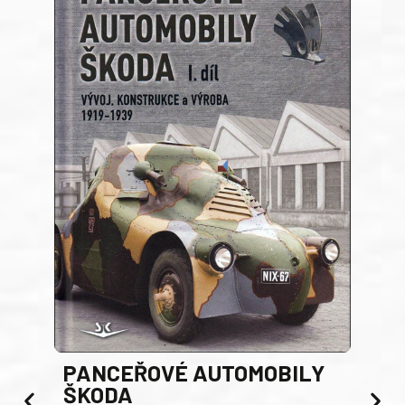
PANCEŘOVÉ AUTOMOBILY
ŠKODA
TA