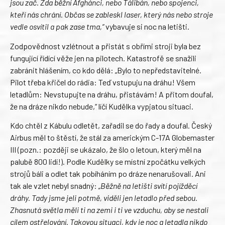
jsou zač. Zda běžní Afghánci, nebo Tálibán, nebo spojenci,
kteří nás chrání. Občas se zableskl laser, který nás nebo stroje
vedle osvítil a pak zase tma,“
vybavuje si noc na letišti.
Zodpovědnost vzlétnout a přistát s obřími stroji byla bez
fungující řídící věže jen na pilotech. Katastrofě se snažili
zabránit hlášením, co kdo dělá: „Bylo to nepředstavitelné.
Pilot třeba křičel do rádia: Teď vstupuju na dráhu! Všem
letadlům: Nevstupujte na dráhu, přistávám! A přitom doufal,
že na dráze nikdo nebude,“ líčí Kudělka vypjatou situaci.
Kdo chtěl z Kábulu odletět, zařadil se do řady a doufal. Český
Airbus měl to štěstí, že stál za americkým C-17A Globemaster
III (pozn.: později se ukázalo, že šlo o letoun, který měl na
palubě 800 lidí!). Podle Kudělky se místní zpočátku velkých
strojů báli a odlet tak pobíháním po dráze nenarušovali. Ani
tak ale vzlet nebyl snadný:
„Běžně na letišti svítí pojížděcí
dráhy. Tady jsme jeli potmě, viděli jen letadlo před sebou.
Zhasnutá světla měli ti na zemi i ti ve vzduchu, aby se nestali
cílem ostřelování. Takovou situaci, kdy je noc a letadla nikdo