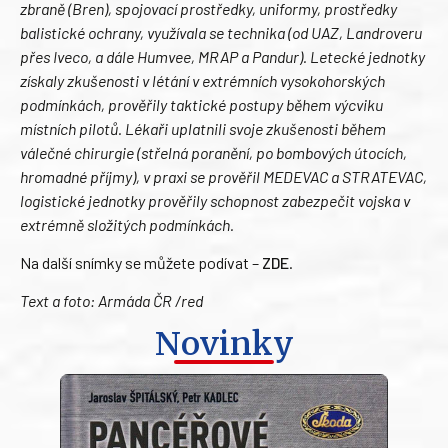
zbraně (Bren), spojovací prostředky, uniformy, prostředky
balistické ochrany, využívala se technika (od UAZ, Landroveru
přes Iveco, a dále Humvee, MRAP a Pandur). Letecké jednotky
získaly zkušenosti v létání v extrémních vysokohorských
podmínkách, prověřily taktické postupy během výcviku
místních pilotů. Lékaři uplatnili svoje zkušenosti během
válečné chirurgie (střelná poranění, po bombových útocích,
hromadné příjmy), v praxi se prověřil MEDEVAC a STRATEVAC,
logistické jednotky prověřily schopnost zabezpečit vojska v
extrémně složitých podmínkách.
Na další snímky se můžete podívat –
ZDE
.
Text a foto: Armáda ČR /red
Novinky