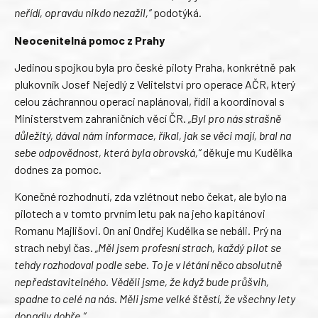
neřídí, opravdu nikdo nezažil,“
podotýká.
Neocenitelná pomoc z Prahy
Jedinou spojkou byla pro české piloty Praha, konkrétně pak
plukovník Josef Nejedlý z Velitelství pro operace AČR, který
celou záchrannou operaci naplánoval, řídil a koordinoval s
Ministerstvem zahraničních věcí ČR.
„Byl pro nás strašně
důležitý, dával nám informace, říkal, jak se věci mají, bral na
sebe odpovědnost, která byla obrovská,“
děkuje mu Kudělka
dodnes za pomoc.
Konečné rozhodnutí, zda vzlétnout nebo čekat, ale bylo na
pilotech a v tomto prvním letu pak na jeho kapitánovi
Romanu Majlišovi. On ani Ondřej Kudělka se nebáli. Prý na
strach nebyl čas.
„Měl jsem profesní strach, každý pilot se
tehdy rozhodoval podle sebe. To je v létání něco absolutně
nepředstavitelného. Věděli jsme, že když bude průšvih,
spadne to celé na nás. Měli jsme velké štěstí, že všechny lety
dopadly dobře.“