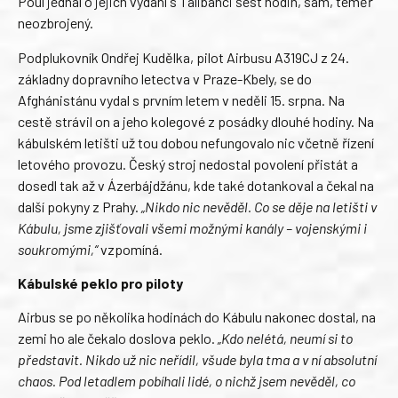
Poul jednal o jejich vydání s Tálibánci šest hodin, sám, téměř
neozbrojený.
Podplukovník Ondřej Kudělka, pilot Airbusu A319CJ z 24.
základny dopravního letectva v Praze-Kbely, se do
Afghánistánu vydal s prvním letem v neděli 15. srpna. Na
cestě strávil on a jeho kolegové z posádky dlouhé hodiny. Na
kábulském letišti už tou dobou nefungovalo nic včetně řízení
letového provozu. Český stroj nedostal povolení přistát a
dosedl tak až v Ázerbájdžánu, kde také dotankoval a čekal na
další pokyny z Prahy.
„Nikdo nic nevěděl. Co se děje na letišti v
Kábulu, jsme zjišťovali všemi možnými kanály – vojenskými i
soukromými,“
vzpomíná.
Kábulské peklo pro piloty
Airbus se po několika hodinách do Kábulu nakonec dostal, na
zemi ho ale čekalo doslova peklo.
„Kdo nelétá, neumí si to
představit. Nikdo už nic neřídil, všude byla tma a v ní absolutní
chaos. Pod letadlem pobíhali lidé, o nichž jsem nevěděl, co