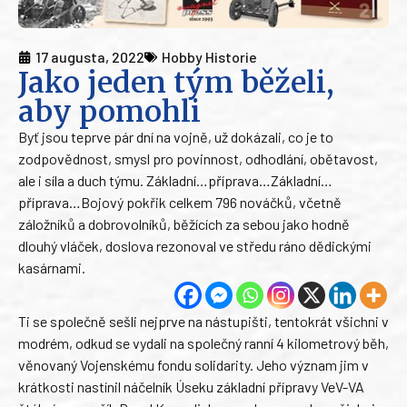
17 augusta, 2022
Hobby Historie
Jako jeden tým běželi,
aby pomohli
Byť jsou teprve pár dní na vojně, už dokázali, co je to
zodpovědnost, smysl pro povinnost, odhodlání, obětavost,
ale i síla a duch týmu. Základní…příprava…Základní…
příprava…Bojový pokřik celkem 796 nováčků, včetně
záložníků a dobrovolníků, běžících za sebou jako hodně
dlouhý vláček, doslova rezonoval ve středu ráno dědickými
kasárnami.
Ti se společně sešli nejprve na nástupišti, tentokrát všichni v
modrém, odkud se vydali na společný ranní 4 kilometrový běh,
věnovaný Vojenskému fondu solidarity. Jeho význam jim v
krátkosti nastínil náčelník Úseku základní přípravy VeV-VA