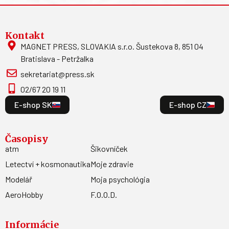
Kontakt
MAGNET PRESS, SLOVAKIA s.r.o. Šustekova 8, 851 04
Bratislava - Petržalka
sekretariat@press.sk
02/67 20 19 11
E-shop SK
E-shop CZ
Časopisy
atm
Šikovníček
Letectví + kosmonautika
Moje zdravie
Modelář
Moja psychológia
AeroHobby
F.O.O.D.
Informácie