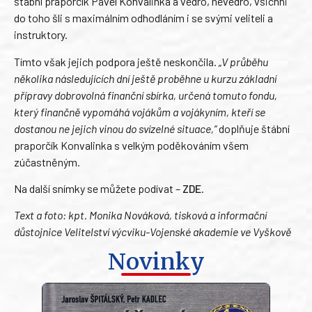
štábní praporčík Pavel Konvalinka a vedro, nevedro, všichni
do toho šli s maximálním odhodláním i se svými veliteli a
instruktory.
Tímto však jejich podpora ještě neskončila.
„V průběhu
několika následujících dní ještě proběhne u kurzu základní
přípravy dobrovolná finanční sbírka, určená tomuto fondu,
který finančně vypomáhá vojákům a vojákyním, kteří se
dostanou ne jejich vinou do svízelné situace,“
doplňuje štábní
praporčík Konvalinka s velkým poděkováním všem
zúčastněným.
Na další snímky se můžete podívat –
ZDE
.
Text a foto: kpt. Monika Nováková, tisková a informační
důstojnice Velitelství výcviku-Vojenské akademie ve Vyškově
Novinky