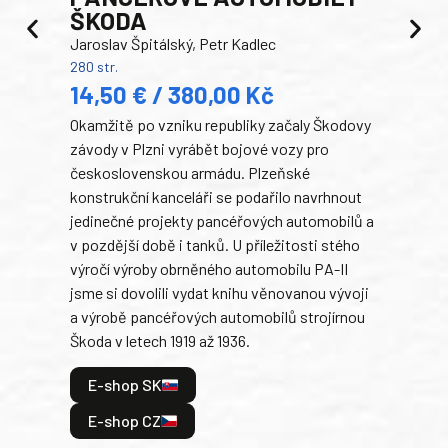
ŠKODA
TA
Jaroslav Špitálský, Petr Kadlec
Ben
280 str.
352 s
14,50 € / 380,00 Kč
22
Okamžitě po vzniku republiky začaly Škodovy
Tank
závody v Plzni vyrábět bojové vozy pro
býva
československou armádu. Plzeňské
Rusk
konstrukční kanceláři se podařilo navrhnout
armá
jedinečné projekty pancéřových automobilů a
stře
v pozdější době i tanků. U příležitosti stého
při 
výročí výroby obrněného automobilu PA-II
blíz
jsme si dovolili vydat knihu věnovanou vývoji
tank
a výrobě pancéřových automobilů strojírnou
v lé
Škoda v letech 1919 až 1936.
tak 
hrdi
E-shop SK
je: 
odeh
E-shop CZ
bitv