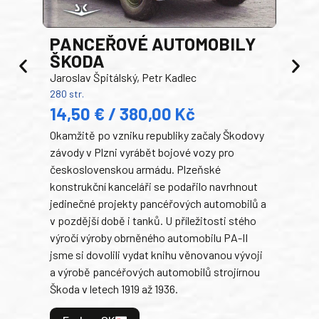
PANCEŘOVÉ AUTOMOBILY
ŠKODA
TA
Jaroslav Špitálský, Petr Kadlec
Ben
280 str.
352 s
14,50 € / 380,00 Kč
22
Okamžitě po vzniku republiky začaly Škodovy
Tank
závody v Plzni vyrábět bojové vozy pro
býva
československou armádu. Plzeňské
Rusk
konstrukční kanceláři se podařilo navrhnout
armá
jedinečné projekty pancéřových automobilů a
stře
v pozdější době i tanků. U příležitosti stého
při 
výročí výroby obrněného automobilu PA-II
blíz
jsme si dovolili vydat knihu věnovanou vývoji
tank
a výrobě pancéřových automobilů strojírnou
v lé
Škoda v letech 1919 až 1936.
tak 
hrdi