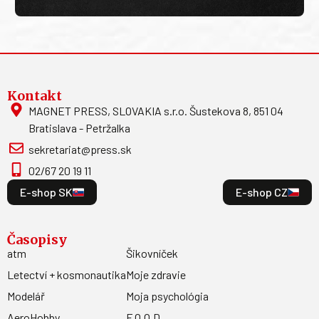
Kontakt
MAGNET PRESS, SLOVAKIA s.r.o. Šustekova 8, 851 04
Bratislava - Petržalka
sekretariat@press.sk
02/67 20 19 11
E-shop SK
E-shop CZ
Časopisy
atm
Šikovníček
Letectví + kosmonautika
Moje zdravie
Modelář
Moja psychológia
AeroHobby
F.O.O.D.