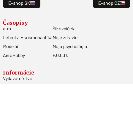
E-shop SK
E-shop CZ
Časopisy
atm
Šikovníček
Letectví + kosmonautika
Moje zdravie
Modelář
Moja psychológia
AeroHobby
F.O.O.D.
Informácie
Vydavateľstvo
Predplatné
Archív
Inzercia
GDPR
Kontakty