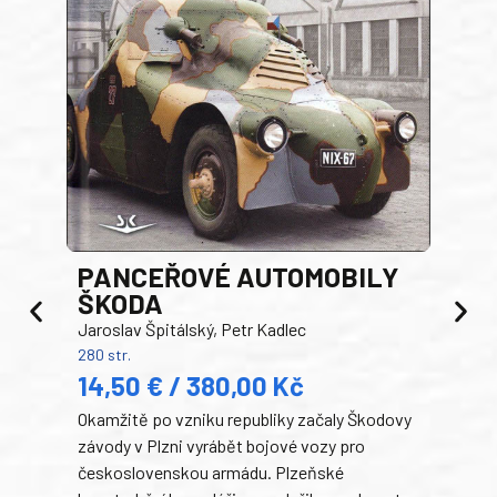
PANCEŘOVÉ AUTOMOBILY
ŠKODA
TA
Jaroslav Špitálský, Petr Kadlec
Ben
280 str.
352 s
14,50 € / 380,00 Kč
22
Okamžitě po vzniku republiky začaly Škodovy
Tank
závody v Plzni vyrábět bojové vozy pro
býva
československou armádu. Plzeňské
Rusk