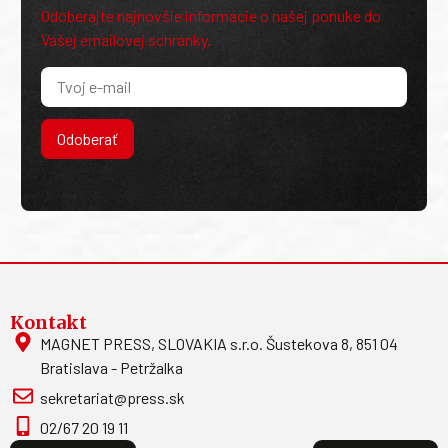
Odoberajte najnovšie informácie o našej ponuke do
Vašej emailovej schránky.
Odoberať
Kontakt
MAGNET PRESS, SLOVAKIA s.r.o. Šustekova 8, 851 04
Bratislava - Petržalka
sekretariat@press.sk
02/67 20 19 11