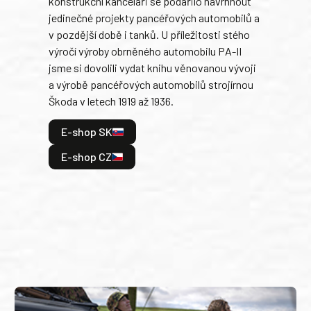
konstrukční kanceláři se podařilo navrhnout
armá
jedinečné projekty pancéřových automobilů a
stře
v pozdější době i tanků. U příležitosti stého
při 
výročí výroby obrněného automobilu PA-II
blíz
jsme si dovolili vydat knihu věnovanou vývoji
tank
a výrobě pancéřových automobilů strojírnou
v lé
Škoda v letech 1919 až 1936.
tak 
hrdi
E-shop SK
je: 
odeh
E-shop CZ
bitv
E
E