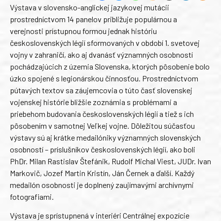
Výstava v slovensko-anglickej jazykovej mutácii
prostredníctvom 14 panelov približuje populárnou a
verejnosti prístupnou formou jednak históriu
československých légií sformovaných v období 1. svetovej
vojny v zahraničí, ako aj dvanásť významných osobností
pochádzajúcich z územia Slovenska, ktorých pôsobenie bolo
úzko spojené s legionárskou činnosťou. Prostredníctvom
pútavých textov sa záujemcovia o túto časť slovenskej
vojenskej histórie bližšie zoznámia s problémami a
priebehom budovania československých légií a tiež s ich
pôsobením v samotnej Veľkej vojne. Dôležitou súčasťou
výstavy sú aj krátke medailóniky významných slovenských
osobností – príslušníkov československých légií, ako boli
PhDr. Milan Rastislav Štefánik, Rudolf Michal Viest, JUDr. Ivan
Markovič, Jozef Martin Kristín, Ján Černek a ďalší. Každý
medailón osobnosti je doplnený zaujímavými archívnymi
fotografiami.
Výstava je sprístupnená v interiéri Centrálnej expozície