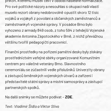
příkoří, kterému museli čelit v období následné normalizace.
Pro své politické názory a nesouhlas s okupací naší vlasti
muselo rezort obrany nedobrovolně opustit skoro 12 tisíc
vojáků a vojákyň z povolání a občanských zaměstnanců a
zaměstnankyň vojenské správy. V posádce Brno bylo
vyhozeno z armády 849 osob, z toho 594 z tehdejší Vojenské
akademie Antonína Zápotockého v Brně, z nichž převážnou
většinu tvořili pedagogičtí pracovníci.
Finanční prostředky na pořízení pamětní desky byly získány
prostřednictvím veřejné sbírky organizované Komunitním
centrem pro válečné veterány Brno. Slavnostního
ceremoniálu se zúčastnili vedle příslušníků Univerzity obrany
a zástupců brněnských vojenských útvarů a zařízení i
představitelé státní správy a místní samosprávy a zástupci
partnerských spolků.
Na další snímky se můžete podívat –
ZDE
.
Text: Vladimír Šidla a Viktor Sliva