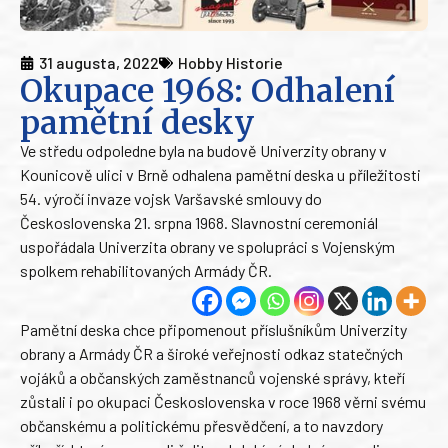
31 augusta, 2022
Hobby Historie
Okupace 1968: Odhalení
pamětní desky
Ve středu odpoledne byla na budově Univerzity obrany v
Kounicově ulici v Brně odhalena pamětní deska u příležitosti
54. výročí invaze vojsk Varšavské smlouvy do
Československa 21. srpna 1968. Slavnostní ceremoniál
uspořádala Univerzita obrany ve spolupráci s Vojenským
spolkem rehabilitovaných Armády ČR.
Pamětní deska chce připomenout příslušníkům Univerzity
obrany a Armády ČR a široké veřejnosti odkaz statečných
vojáků a občanských zaměstnanců vojenské správy, kteří
zůstali i po okupaci Československa v roce 1968 věrni svému
občanskému a politickému přesvědčení, a to navzdory