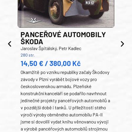
PANCEŘOVÉ AUTOMOBILY
ŠKODA
TA
Jaroslav Špitálský, Petr Kadlec
Ben
280 str.
352 s
14,50 € / 380,00 Kč
22
Okamžitě po vzniku republiky začaly Škodovy
Tank
závody v Plzni vyrábět bojové vozy pro
býva
československou armádu. Plzeňské
Rusk
konstrukční kanceláři se podařilo navrhnout
armá
jedinečné projekty pancéřových automobilů a
stře
v pozdější době i tanků. U příležitosti stého
při 
výročí výroby obrněného automobilu PA-II
blíz
jsme si dovolili vydat knihu věnovanou vývoji
tank
a výrobě pancéřových automobilů strojírnou
v lé