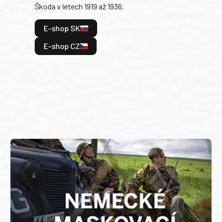
Škoda v letech 1919 až 1936.
tak 
hrdi
E-shop SK
je: 
odeh
E-shop CZ
bitv
E
E