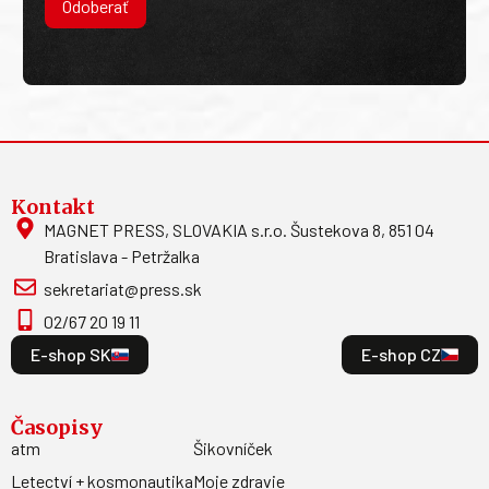
Odoberať
Kontakt
MAGNET PRESS, SLOVAKIA s.r.o. Šustekova 8, 851 04
Bratislava - Petržalka
sekretariat@press.sk
02/67 20 19 11
E-shop SK
E-shop CZ
Časopisy
atm
Šikovníček
Letectví + kosmonautika
Moje zdravie