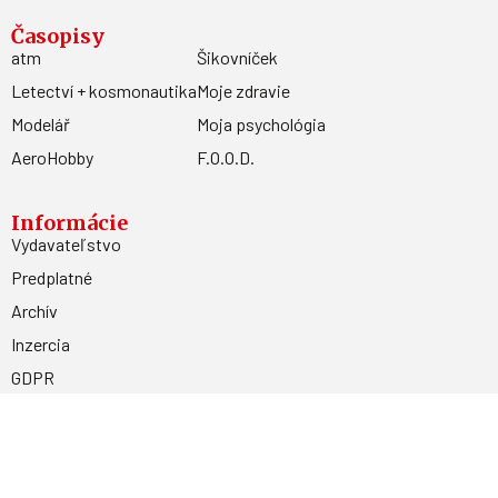
Časopisy
atm
Šikovníček
Letectví + kosmonautika
Moje zdravie
Modelář
Moja psychológia
AeroHobby
F.O.O.D.
Informácie
Vydavateľstvo
Predplatné
Archív
Inzercia
GDPR
Kontakty