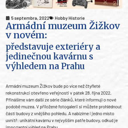
5 septembra, 2022
Hobby Historie
Armádní muzeum Žižkov
v novém:
představuje exteriéry a
jedinečnou kavárnu s
výhledem na Prahu
Armádní muzeum Žižkov bude po více než čtyřleté
rekonstrukci otevřeno veřejnosti v pátek 28. října 2022.
Přinášíme vám další ze série článků, které informují o nové
podobě muzea. V přiložené fotogalerii si můžete prohlédnout
části budovy z vnějšího pohledu. A nabízíme i jedno místo
uvnitř: unikátní kavárnu v nejvyšším patře budovy, odkud je
impozantní výhled na Prahu.