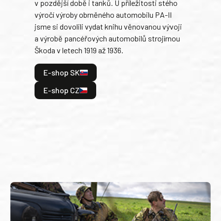
v pozdější době i tanků. U příležitosti stého
při 
výročí výroby obrněného automobilu PA-II
blíz
jsme si dovolili vydat knihu věnovanou vývoji
tank
a výrobě pancéřových automobilů strojírnou
v lé
Škoda v letech 1919 až 1936.
tak 
hrdi
E-shop SK
je: 
odeh
E-shop CZ
bitv
E
E