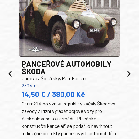
PANCEŘOVÉ AUTOMOBILY
ŠKODA
TA
Jaroslav Špitálský, Petr Kadlec
Ben
280 str.
352 s
14,50 € / 380,00 Kč
22
Okamžitě po vzniku republiky začaly Škodovy
Tank
závody v Plzni vyrábět bojové vozy pro
býva
československou armádu. Plzeňské
Rusk
konstrukční kanceláři se podařilo navrhnout
armá
jedinečné projekty pancéřových automobilů a
stře