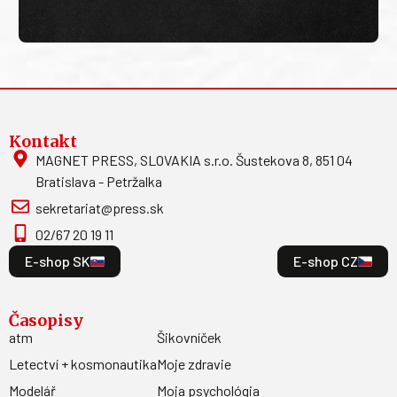
Kontakt
MAGNET PRESS, SLOVAKIA s.r.o. Šustekova 8, 851 04
Bratislava - Petržalka
sekretariat@press.sk
02/67 20 19 11
E-shop SK
E-shop CZ
Časopisy
atm
Šikovníček
Letectví + kosmonautika
Moje zdravie
Modelář
Moja psychológia