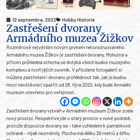
12 septembra, 2022
Hobby Historie
Zastřešení dvorany
Armádního muzea Žižkov
Rozměrově největším novým prvkem rekonstruovaného
Armádního muzea Žižkov je zastřešení dvorany. Mohutná a
přitom průhledná střecha se dotýká všech budov muzejního
komplexu a tvoří jejich svorník. V přiložené fotogalerii si
můžete zastřešení i dvoranu prohlédnout tak, jak je budou
moci návštěvníci spatřit od 28. října 2022, kdy bude Armádní
muzeum otevřeno pro veřejnost.
Zastřešení dvorany vytváří v Armádním muzeum Žižkov zcela
nový prostor. Respektive jde o starý prostor v nové podobě,
protože dispozice dvorany se – také vzhledem k památkové
ochraně – nijak nezměnily. Plocha má délku 39 metrů a šířku