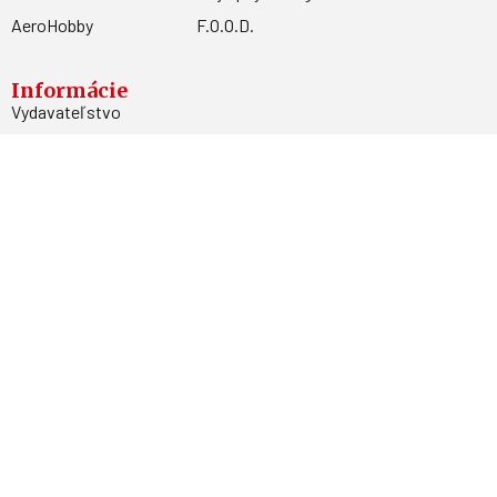
AeroHobby
F.O.O.D.
Informácie
Vydavateľstvo
Predplatné
Archív
Inzercia
GDPR
Kontakty
Facebook