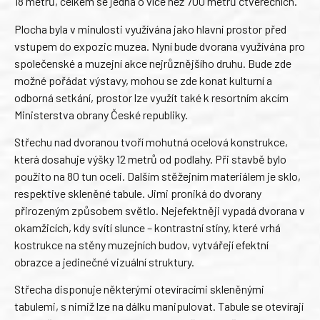
18 metrů, celkem se jedná o více než 700 metrů čtverečních.
Plocha byla v minulosti využívána jako hlavní prostor před
vstupem do expozic muzea. Nyní bude dvorana využívána pro
společenské a muzejní akce nejrůznějšího druhu. Bude zde
možné pořádat výstavy, mohou se zde konat kulturní a
odborná setkání, prostor lze využít také k resortním akcím
Ministerstva obrany České republiky.
Střechu nad dvoranou tvoří mohutná ocelová konstrukce,
která dosahuje výšky 12 metrů od podlahy. Při stavbě bylo
použito na 80 tun oceli. Dalším stěžejním materiálem je sklo,
respektive skleněné tabule. Jimi proniká do dvorany
přirozeným způsobem světlo. Nejefektněji vypadá dvorana v
okamžicích, kdy svítí slunce – kontrastní stíny, které vrhá
kostrukce na stěny muzejních budov, vytvářejí efektní
obrazce a jedinečné vizuální struktury.
Střecha disponuje některými otevíracími skleněnými
tabulemi, s nimiž lze na dálku manipulovat. Tabule se otevírají