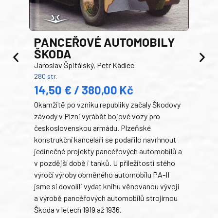
PANCEŘOVÉ AUTOMOBILY
ŠKODA
TA
Jaroslav Špitálský, Petr Kadlec
Ben
280 str.
352 s
14,50 € / 380,00 Kč
22
Okamžitě po vzniku republiky začaly Škodovy
Tank
závody v Plzni vyrábět bojové vozy pro
býva
československou armádu. Plzeňské
Rusk
konstrukční kanceláři se podařilo navrhnout
armá
jedinečné projekty pancéřových automobilů a
stře
v pozdější době i tanků. U příležitosti stého
při 
výročí výroby obrněného automobilu PA-II
blíz
jsme si dovolili vydat knihu věnovanou vývoji
tank
a výrobě pancéřových automobilů strojírnou
v lé
Škoda v letech 1919 až 1936.
tak 