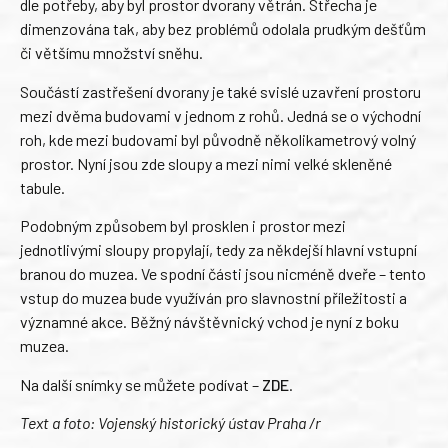
dle potřeby, aby byl prostor dvorany větrán. Střecha je
dimenzována tak, aby bez problémů odolala prudkým dešťům
či většímu množství sněhu.
Součástí zastřešení dvorany je také svislé uzavření prostoru
mezi dvěma budovami v jednom z rohů. Jedná se o východní
roh, kde mezi budovami byl původně několikametrový volný
prostor. Nyní jsou zde sloupy a mezi nimi velké skleněné
tabule.
Podobným způsobem byl prosklen i prostor mezi
jednotlivými sloupy propylají, tedy za někdejší hlavní vstupní
branou do muzea. Ve spodní části jsou nicméně dveře – tento
vstup do muzea bude využíván pro slavnostní příležitosti a
významné akce. Běžný návštěvnický vchod je nyní z boku
muzea.
Na další snímky se můžete podívat –
ZDE
.
Text a foto: Vojenský historický ústav Praha /r