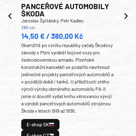
PANCEŘOVÉ AUTOMOBILY
ŠKODA
TA
Jaroslav Špitálský, Petr Kadlec
Ben
280 str.
352 s
14,50 € / 380,00 Kč
22
Okamžitě po vzniku republiky začaly Škodovy
Tank
závody v Plzni vyrábět bojové vozy pro
býva
československou armádu. Plzeňské
Rusk
konstrukční kanceláři se podařilo navrhnout
armá
jedinečné projekty pancéřových automobilů a
stře
v pozdější době i tanků. U příležitosti stého
při 
výročí výroby obrněného automobilu PA-II
blíz
jsme si dovolili vydat knihu věnovanou vývoji
tank
a výrobě pancéřových automobilů strojírnou
v lé
Škoda v letech 1919 až 1936.
tak 
hrdi
E-shop SK
je: 
odeh
E-shop CZ