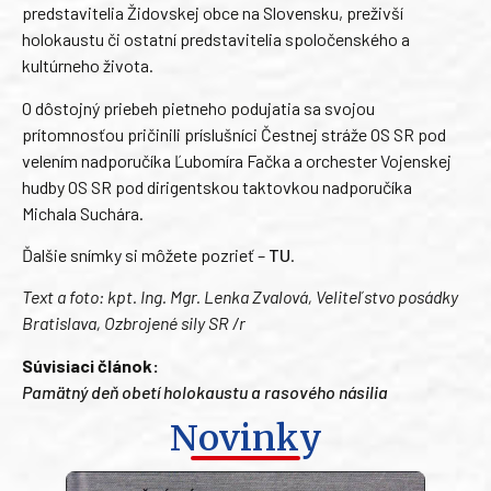
predstavitelia Židovskej obce na Slovensku, preživší
holokaustu či ostatní predstavitelia spoločenského a
kultúrneho života.
O dôstojný priebeh pietneho podujatia sa svojou
prítomnosťou pričinili príslušníci Čestnej stráže OS SR pod
velením nadporučíka Ľubomíra Fačka a orchester Vojenskej
hudby OS SR pod dirigentskou taktovkou nadporučíka
Michala Suchára.
Ďalšie snímky si môžete pozrieť –
TU
.
Text a foto: kpt. Ing. Mgr. Lenka Zvalová, Veliteľstvo posádky
Bratislava, Ozbrojené sily SR /r
Súvisiaci článok:
Pamätný deň obetí holokaustu a rasového násilia
Novinky