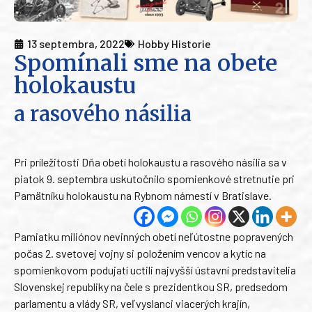
13 septembra, 2022
Hobby Historie
Spomínali sme na obete
holokaustu
a rasového násilia
Pri príležitosti Dňa obetí holokaustu a rasového násilia sa v
piatok 9. septembra uskutočnilo spomienkové stretnutie pri
Pamätníku holokaustu na Rybnom námestí v Bratislave.
Pamiatku miliónov nevinných obetí neľútostne popravených
počas 2. svetovej vojny si položením vencov a kytíc na
spomienkovom podujatí uctili najvyšší ústavní predstavitelia
Slovenskej republiky na čele s prezidentkou SR, predsedom
parlamentu a vlády SR, veľvyslanci viacerých krajín,