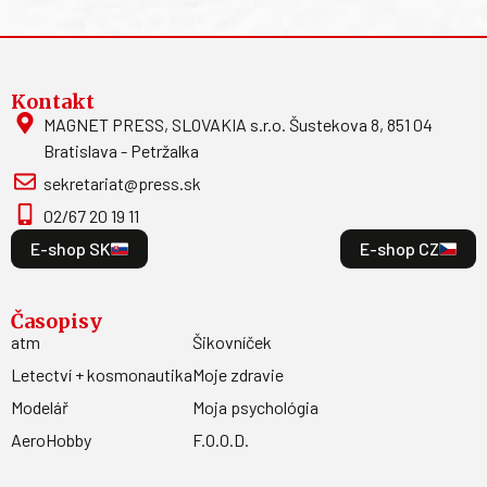
Kontakt
MAGNET PRESS, SLOVAKIA s.r.o. Šustekova 8, 851 04
Bratislava - Petržalka
sekretariat@press.sk
02/67 20 19 11
E-shop SK
E-shop CZ
Časopisy
atm
Šikovníček
Letectví + kosmonautika
Moje zdravie
Modelář
Moja psychológia
AeroHobby
F.O.O.D.