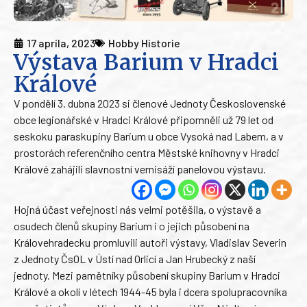
17 apríla, 2023
Hobby Historie
Výstava Barium v Hradci
Králové
V pondělí 3. dubna 2023 si členové Jednoty Československé
obce legionářské v Hradci Králové připomněli už 79 let od
seskoku paraskupiny Barium u obce Vysoká nad Labem, a v
prostorách referenčního centra Městské knihovny v Hradci
Králové zahájili slavnostní vernisáží panelovou výstavu.
Hojná účast veřejnosti nás velmi potěšila, o výstavě a
osudech členů skupiny Barium i o jejich působení na
Královehradecku promluvili autoři výstavy, Vladislav Severin
z Jednoty ČsOL v Ústí nad Orlicí a Jan Hrubecký z naší
jednoty. Mezi pamětníky působení skupiny Barium v Hradci
Králové a okolí v létech 1944-45 byla i dcera spolupracovníka