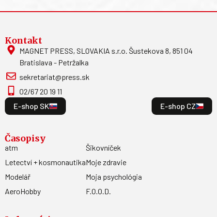
Kontakt
MAGNET PRESS, SLOVAKIA s.r.o. Šustekova 8, 851 04
Bratislava - Petržalka
sekretariat@press.sk
02/67 20 19 11
E-shop SK
E-shop CZ
Časopisy
atm
Šikovníček
Letectví + kosmonautika
Moje zdravie
Modelář
Moja psychológia
AeroHobby
F.O.O.D.