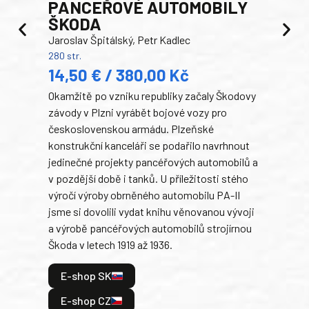
PANCEŘOVÉ AUTOMOBILY
ŠKODA
TA
Jaroslav Špitálský, Petr Kadlec
Ben
280 str.
352 s
14,50 € / 380,00 Kč
22
Okamžitě po vzniku republiky začaly Škodovy
Tank
závody v Plzni vyrábět bojové vozy pro
býva
československou armádu. Plzeňské
Rusk
konstrukční kanceláři se podařilo navrhnout
armá
jedinečné projekty pancéřových automobilů a
stře
v pozdější době i tanků. U příležitosti stého
při 
výročí výroby obrněného automobilu PA-II
blíz
jsme si dovolili vydat knihu věnovanou vývoji
tank
a výrobě pancéřových automobilů strojírnou
v lé
Škoda v letech 1919 až 1936.
tak 
hrdi
E-shop SK
je: 
odeh
E-shop CZ