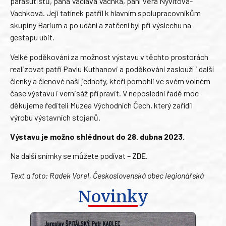
parašutistů, pana Václava Vachka, paní Věra Nývltová-
Vachková. Její tatínek patřil k hlavním spolupracovníkům
skupiny Barium a po udání a zatčení byl při výslechu na
gestapu ubit.
Velké poděkování za možnost výstavu v těchto prostorách
realizovat patří Pavlu Kuthanovi a poděkování zaslouží i další
členky a členové naší jednoty, kteří pomohli ve svém volném
čase výstavu i vernisáž připravit. V neposlední řadě moc
děkujeme řediteli Muzea Východních Čech, který zařídil
výrobu výstavních stojanů.
Výstavu je možno shlédnout do 28. dubna 2023.
Na další snímky se můžete podívat –
ZDE
.
Text a foto: Radek Vorel, Československá obec legionářská
Novinky