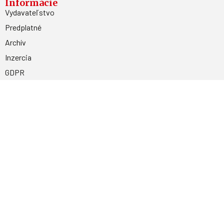
Informácie
Vydavateľstvo
Predplatné
Archív
Inzercia
GDPR
Kontakty
Facebook
Magnetpress.online
© 2023 Všetky práva vyhradené. Dizajn a
programovanie: