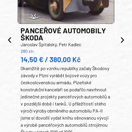
PANCEŘOVÉ AUTOMOBILY
ŠKODA
TA
Jaroslav Špitálský, Petr Kadlec
Ben
280 str.
352 s
14,50 € / 380,00 Kč
22
Okamžitě po vzniku republiky začaly Škodovy
Tank
závody v Plzni vyrábět bojové vozy pro
býva
československou armádu. Plzeňské
Rusk
konstrukční kanceláři se podařilo navrhnout
armá
jedinečné projekty pancéřových automobilů a
stře
v pozdější době i tanků. U příležitosti stého
při 
výročí výroby obrněného automobilu PA-II
blíz
jsme si dovolili vydat knihu věnovanou vývoji
tank
a výrobě pancéřových automobilů strojírnou
v lé
Škoda v letech 1919 až 1936.