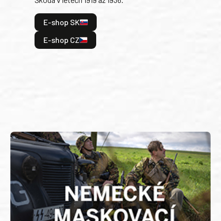
tak 
hrdi
E-shop SK
je: 
odeh
E-shop CZ
bitv
E
E