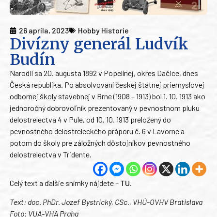
26 apríla, 2023
Hobby Historie
Divízny generál Ludvík
Budín
Narodil sa 20. augusta 1892 v Popelínej, okres Dačice, dnes
Česká republika. Po absolvovaní českej štátnej priemyslovej
odbornej školy stavebnej v Brne (1908 – 1913) bol 1. 10. 1913 ako
jednoročný dobrovoľník prezentovaný v pevnostnom pluku
delostrelectva 4 v Pule, od 10. 10. 1913 preložený do
pevnostného delostreleckého práporu č. 6 v Lavorne a
potom do školy pre záložných dôstojníkov pevnostného
delostrelectva v Tridente.
Celý text a ďalšie snímky nájdete –
TU
.
Text: doc. PhDr. Jozef Bystrický, CSc., VHÚ-OVHV Bratislava
Foto: VUA-VHA Praha