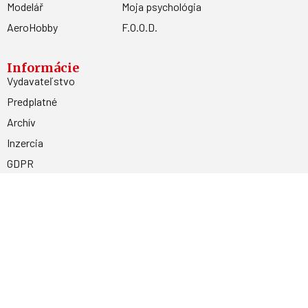
Modelář
Moja psychológia
AeroHobby
F.O.O.D.
Informácie
Vydavateľstvo
Predplatné
Archív
Inzercia
GDPR
Kontakty
Facebook