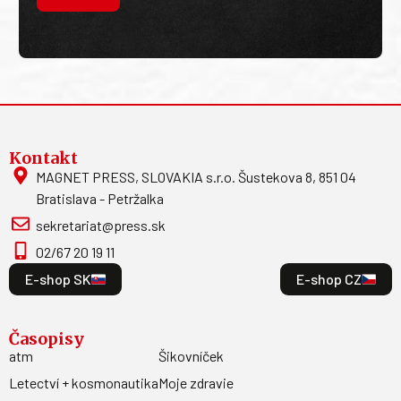
Kontakt
MAGNET PRESS, SLOVAKIA s.r.o. Šustekova 8, 851 04
Bratislava - Petržalka
sekretariat@press.sk
02/67 20 19 11
E-shop SK
E-shop CZ
Časopisy
atm
Šikovníček
Letectví + kosmonautika
Moje zdravie