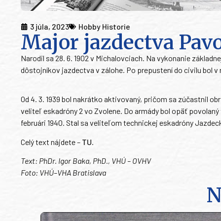
3 júla, 2023
Hobby Historie
Major jazdectva Pav
Narodil sa 28. 6. 1902 v Michalovciach. Na vykonanie základne
dôstojníkov jazdectva v zálohe. Po prepustení do civilu bol v ro
Od 4. 3. 1939 bol nakrátko aktivovaný, pričom sa zúčastnil obr
veliteľ eskadróny 2 vo Zvolene. Do armády bol opäť povolaný 
februári 1940. Stal sa veliteľom technickej eskadróny Jazde
Celý text nájdete –
TU
.
Text: PhDr. Igor Baka, PhD., VHÚ – OVHV
Foto: VHÚ–VHA Bratislava
N