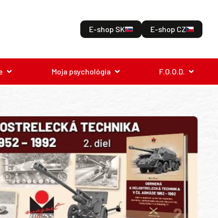
E-shop SK
E-shop CZ
e
Moja psychológia
F.O.O.D.