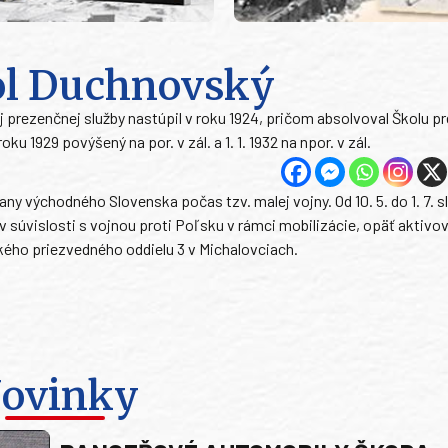
ol Duchnovský
j prezenčnej služby nastúpil v roku 1924, pričom absolvoval Školu pr
ku 1929 povýšený na por. v zál. a 1. 1. 1932 na npor. v zál.
any východného Slovenska počas tzv. malej vojny. Od 10. 5. do 1. 7. sl
v súvislosti s vojnou proti Poľsku v rámci mobilizácie, opäť aktivo
ckého priezvedného oddielu 3 v Michalovciach.
ovinky