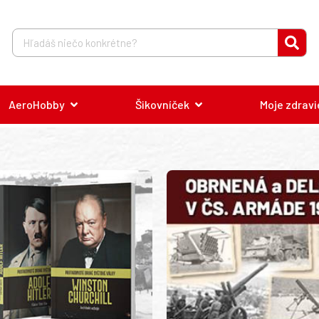
AeroHobby
Šikovníček
Moje zdravi