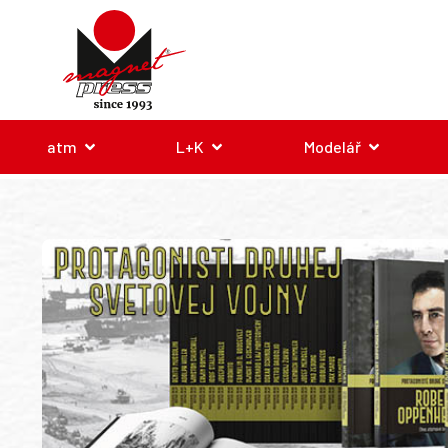
atm
L+K
Modelář