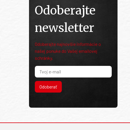
Odoberajte
newsletter
Odoberajte najnovšie informácie o
našej ponuke do Vašej emailovej
schránky.
Odoberať