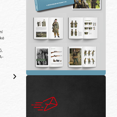
ni
ské
ů.
A-