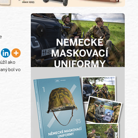
e
úžil ako
vaný bol vo