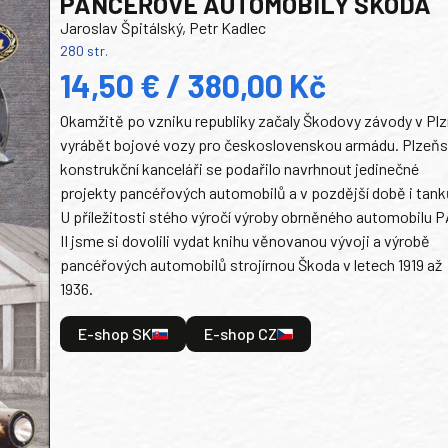
PANCEŘOVÉ AUTOMOBILY ŠKODA
Jaroslav Špitálský, Petr Kadlec
280 str.
14,50 € / 380,00 Kč
Okamžitě po vzniku republiky začaly Škodovy závody v Plz
vyrábět bojové vozy pro československou armádu. Plzeň
konstrukční kanceláři se podařilo navrhnout jedinečné
projekty pancéřových automobilů a v pozdější době i tank
U příležitosti stého výročí výroby obrněného automobilu P
II jsme si dovolili vydat knihu věnovanou vývoji a výrobě
pancéřových automobilů strojírnou Škoda v letech 1919 až
1936.
E-shop SK
E-shop CZ