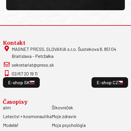
Kontakt
MAGNET PRESS, SLOVAKIA s.r.o. Šustekova 8, 851 04
Bratislava - Petržalka
sekretariat@press.sk
02/67 20 19 11
E-shop SK
E-shop CZ
Časopisy
atm
Šikovníček
Letectví + kosmonautika
Moje zdravie
Modelář
Moja psychológia