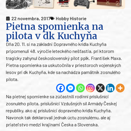
22 novembra, 2017
Hobby Historie
Pietna spomienka na
pilota v dk Kuchyňa
Dňa 20. 11. si na základni Dopravného krídla Kuchyňa
pripomenuli 48. výročie leteckého nešťastia, pri ktorom
tragicky zahynul československý pilot pplk. František Maxa.
Pietna spomienka sa uskutočnila v priestoroch vojenských
lesov pri dk Kuchyňa, kde sa nachádza pamätník zosnulého
pilota.
Na pietnej spomienke sa zúčastnili rodinní príslušníci
zosnulého pilota, príslušníci Vzdušných síl Armády Českej
republiky, ako aj príslušníci dopravného krídla Kuchyňa.
Navonok tak deklarovali jednak úctu zosnulému, ale aj
priateľstvo medzi krajinami Česka a Slovenska.