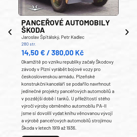
PANCEŘOVÉ AUTOMOBILY
ŠKODA
TA
Jaroslav Špitálský, Petr Kadlec
Ben
280 str.
352 s
14,50 € / 380,00 Kč
22
Okamžitě po vzniku republiky začaly Škodovy
Tank
závody v Plzni vyrábět bojové vozy pro
býva
československou armádu. Plzeňské
Rusk
konstrukční kanceláři se podařilo navrhnout
armá
jedinečné projekty pancéřových automobilů a
stře
v pozdější době i tanků. U příležitosti stého
při 
výročí výroby obrněného automobilu PA-II
blíz
jsme si dovolili vydat knihu věnovanou vývoji
tank
a výrobě pancéřových automobilů strojírnou
v lé
Škoda v letech 1919 až 1936.
tak 
hrdi