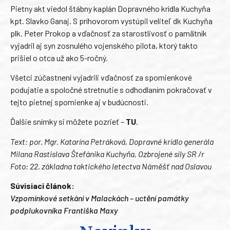
Pietny akt viedol štábny kaplán Dopravného krídla Kuchyňa
kpt. Slavko Ganaj. S príhovorom vystúpil veliteľ dk Kuchyňa
plk. Peter Prokop a vďačnosť za starostlivosť o pamätník
vyjadril aj syn zosnulého vojenského pilota, ktorý takto
prišiel o otca už ako 5-ročný.
Všetci zúčastnení vyjadrili vďačnosť za spomienkové
podujatie a spoločné stretnutie s odhodlaním pokračovať v
tejto pietnej spomienke aj v budúcnosti.
Ďalšie snímky si môžete pozrieť –
TU
.
Text: por. Mgr. Katarína Petráková, Dopravné krídlo generála
Milana Rastislava Štefánika Kuchyňa, Ozbrojené sily SR /r
Foto: 22. základna taktického letectva Náměšť nad Oslavou
Súvisiaci článok:
Vzpomínkové setkání v Malackách – uctění památky
podplukovníka Františka Maxy