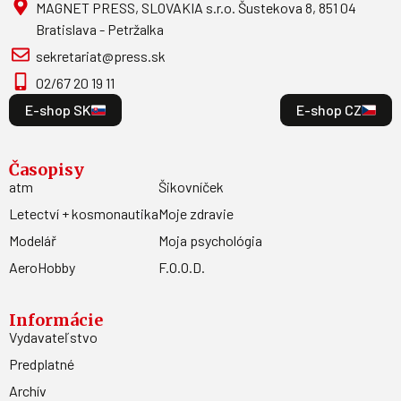
MAGNET PRESS, SLOVAKIA s.r.o. Šustekova 8, 851 04
Bratislava - Petržalka
sekretariat@press.sk
02/67 20 19 11
E-shop SK
E-shop CZ
Časopisy
atm
Šikovníček
Letectví + kosmonautika
Moje zdravie
Modelář
Moja psychológia
AeroHobby
F.O.O.D.
Informácie
Vydavateľstvo
Predplatné
Archív