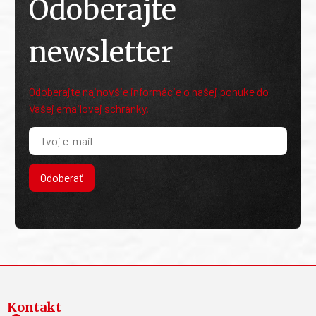
Odoberajte
newsletter
Odoberajte najnovšie informácie o našej ponuke do
Vašej emailovej schránky.
Odoberať
Kontakt