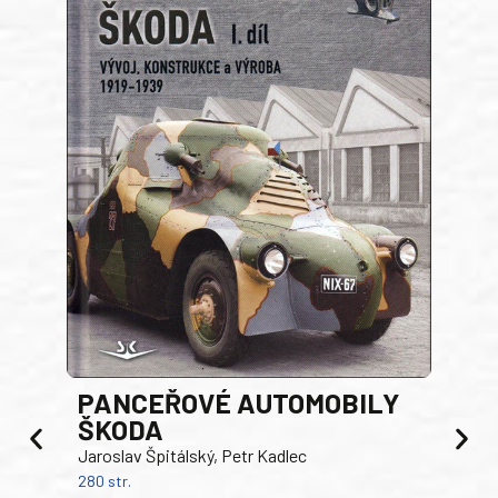
PANCEŘOVÉ AUTOMOBILY
ŠKODA
TA
Jaroslav Špitálský, Petr Kadlec
Ben
280 str.
352 s