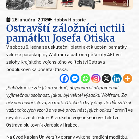
26 januára, 2018
Hobby Historie
Ostravští záložníci uctili
památku Josefa Otiska
V sobotu 6. ledna se uskutečnil pietní akt k uctění památky
velitele paraskupiny Wolfram a patrona pěší roty Aktivní
zálohy Krajského vojenského velitelství Ostrava
podplukovníka Josefa Otiska.
„Scházíme se zde již po sedmé, abychom si připomenuli
výjimečnou osobnost, jakou byl velitel výsadku Wolfram. Za
někoho hovoří slova, za pplk. Otiska to byly činy. Je důležité si
vážit takových vzorů a ve své práci nést jejich odkaz,“
zmínil ve
svých slovech ředitel Krajského vojenského velitelství
Ostrava plukovník Jaroslav Hrabec.
Na úvod kaplan Univerzity obrany vykonal tradiční modlitbu,