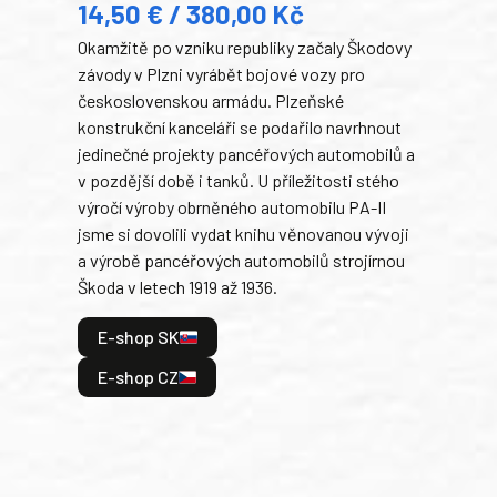
14,50 € / 380,00 Kč
22
Okamžitě po vzniku republiky začaly Škodovy
Tank
závody v Plzni vyrábět bojové vozy pro
býva
československou armádu. Plzeňské
Rusk
konstrukční kanceláři se podařilo navrhnout
armá
jedinečné projekty pancéřových automobilů a
stře
v pozdější době i tanků. U příležitosti stého
při 
výročí výroby obrněného automobilu PA-II
blíz
jsme si dovolili vydat knihu věnovanou vývoji
tank
a výrobě pancéřových automobilů strojírnou
v lé
Škoda v letech 1919 až 1936.
tak 
hrdi
E-shop SK
je: 
odeh
E-shop CZ
bitv
E
E