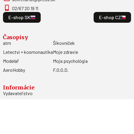
02/67 20 19 11
E-shop SK
E-shop CZ
Časopisy
atm
Šikovníček
Letectví + kosmonautika
Moje zdravie
Modelář
Moja psychológia
AeroHobby
F.O.O.D.
Informácie
Vydavateľstvo
Predplatné
Archív
Inzercia
GDPR