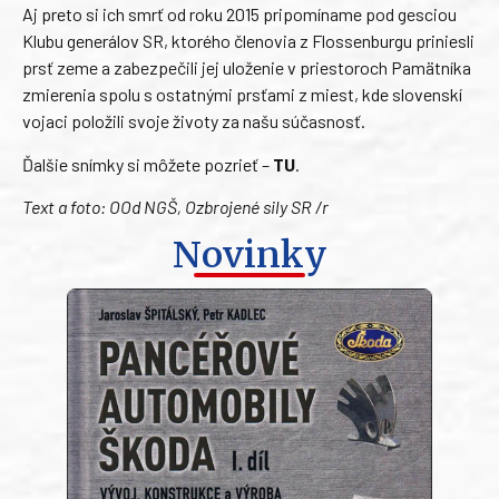
Aj preto si ich smrť od roku 2015 pripomíname pod gesciou
Klubu generálov SR, ktorého členovia z Flossenburgu priniesli
prsť zeme a zabezpečili jej uloženie v priestoroch Pamätníka
zmierenia spolu s ostatnými prsťami z miest, kde slovenskí
vojaci položili svoje životy za našu súčasnosť.
Ďalšie snímky si môžete pozrieť –
TU
.
Text a foto: OOd NGŠ, Ozbrojené sily SR /r
Novinky