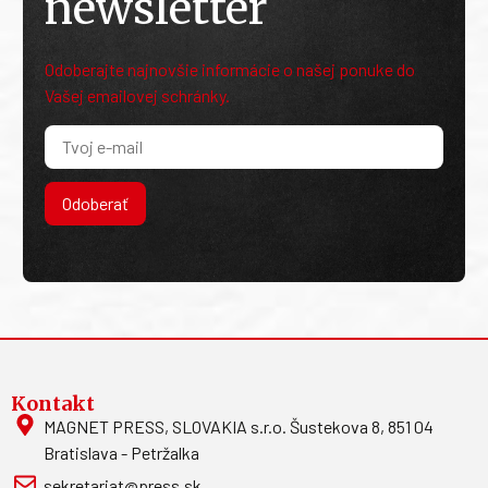
newsletter
Odoberajte najnovšie informácie o našej ponuke do
Vašej emailovej schránky.
Odoberať
Kontakt
MAGNET PRESS, SLOVAKIA s.r.o. Šustekova 8, 851 04
Bratislava - Petržalka
sekretariat@press.sk