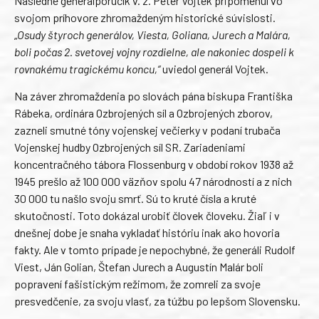
Následne generálporučík v. z. Peter Vojtek pripomenul vo
svojom príhovore zhromaždeným historické súvislosti.
„
Osudy štyroch generálov, Viesta, Goliana, Jurech a Malára,
boli počas 2. svetovej vojny rozdielne, ale nakoniec dospeli k
rovnakému tragickému koncu,“
uviedol generál Vojtek.
Na záver zhromaždenia po slovách pána biskupa Františka
Rábeka, ordinára Ozbrojených síl a Ozbrojených zborov,
zazneli smutné tóny vojenskej večierky v podaní trubača
Vojenskej hudby Ozbrojených síl SR. Zariadeniami
koncentračného tábora Flossenburg v období rokov 1938 až
1945 prešlo až 100 000 väzňov spolu 47 národností a z nich
30 000 tu našlo svoju smrť. Sú to kruté čísla a kruté
skutočnosti. Toto dokázal urobiť človek človeku. Žiaľ i v
dnešnej dobe je snaha vykladať históriu inak ako hovoria
fakty. Ale v tomto prípade je nepochybné, že generáli Rudolf
Viest, Ján Golian, Štefan Jurech a Augustín Malár boli
popravení fašistickým režimom, že zomreli za svoje
presvedčenie, za svoju vlasť, za túžbu po lepšom Slovensku.