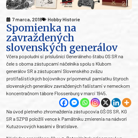
7 marca, 2018
Hobby Historie
Spomienka na
zavraždených
slovenských generálov
Včera popoludní si príslušníci Generálneho štábu OS SR na
čele s oboma zástupcami náčelníka spolu s Klubom
generálov SR a zástupcami Slovenského zväzu
protifašistických bojovníkov pripomenuli pamiatku štyroch
slovenských generálov zavraždených fašistami v nemeckom
koncentračnom tábore Flossenburg v marci 1945.
Na úvod pietneho zhromaždenia zástupcovia GŠ OS SR, KG
SR a SZPB položili vence k Pamätníku zmierenia na nádvorí
Kutuzovových kasární v Bratislave.