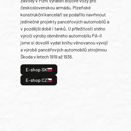
závody v Plzni vyrábět bojové vozy pro
býva
československou armádu. Plzeňské
Rusk
konstrukční kanceláři se podařilo navrhnout
armá
jedinečné projekty pancéřových automobilů a
stře
v pozdější době i tanků. U příležitosti stého
při 
výročí výroby obrněného automobilu PA-II
blíz
jsme si dovolili vydat knihu věnovanou vývoji
tank
a výrobě pancéřových automobilů strojírnou
v lé
Škoda v letech 1919 až 1936.
tak 
hrdi
E-shop SK
je: 
odeh
E-shop CZ
bitv
E
E