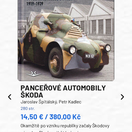
PANCEŘOVÉ AUTOMOBILY
ŠKODA
TA
Jaroslav Špitálský, Petr Kadlec
Ben
280 str.
352 s
14,50 € / 380,00 Kč
22
Okamžitě po vzniku republiky začaly Škodovy
Tank