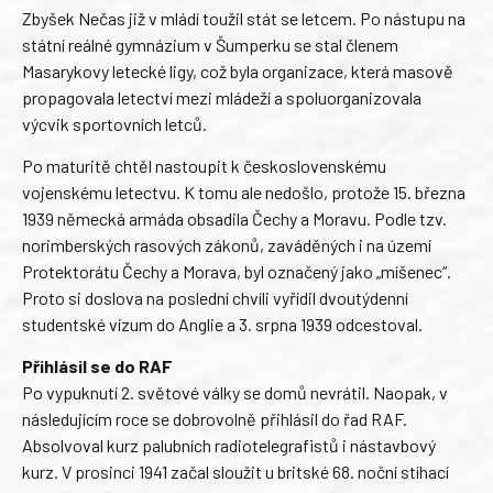
Zbyšek Nečas již v mládí toužil stát se letcem. Po nástupu na
státní reálné gymnázium v Šumperku se stal členem
Masarykovy letecké ligy, což byla organizace, která masově
propagovala letectví mezi mládeží a spoluorganizovala
výcvik sportovních letců.
Po maturitě chtěl nastoupit k československému
vojenskému letectvu. K tomu ale nedošlo, protože 15. března
1939 německá armáda obsadila Čechy a Moravu. Podle tzv.
norimberských rasových zákonů, zaváděných i na území
Protektorátu Čechy a Morava, byl označený jako „míšenec“.
Proto si doslova na poslední chvíli vyřídil dvoutýdenní
studentské vízum do Anglie a 3. srpna 1939 odcestoval.
Přihlásil se do RAF
Po vypuknutí 2. světové války se domů nevrátil. Naopak, v
následujícím roce se dobrovolně přihlásil do řad RAF.
Absolvoval kurz palubních radiotelegrafistů i nástavbový
kurz. V prosinci 1941 začal sloužit u britské 68. noční stíhací