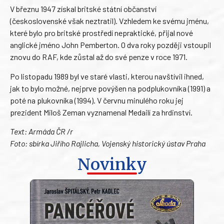
V březnu 1947 získal britské státní občanství
(československé však neztratil). Vzhledem ke svému jménu,
které bylo pro britské prostředí nepraktické, přijal nové
anglické jméno John Pemberton. O dva roky později vstoupil
znovu do RAF, kde zůstal až do své penze v roce 1971.
Po listopadu 1989 byl ve staré vlasti, kterou navštívil ihned,
jak to bylo možné, nejprve povýšen na podplukovníka (1991) a
poté na plukovníka (1994). V červnu minulého roku jej
prezident Miloš Zeman vyznamenal Medailí za hrdinství.
Text: Armáda ČR /r
Foto: sbírka Jiřího Rajlicha, Vojenský historický ústav Praha
Novinky