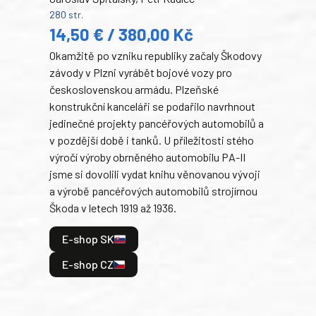
280 str.
352 s
14,50 € / 380,00 Kč
22
Okamžitě po vzniku republiky začaly Škodovy
Tank
závody v Plzni vyrábět bojové vozy pro
býva
československou armádu. Plzeňské
Rusk
konstrukční kanceláři se podařilo navrhnout
armá
jedinečné projekty pancéřových automobilů a
stře
v pozdější době i tanků. U příležitosti stého
při 
výročí výroby obrněného automobilu PA-II
blíz
jsme si dovolili vydat knihu věnovanou vývoji
tank
a výrobě pancéřových automobilů strojírnou
v lé
Škoda v letech 1919 až 1936.
tak 
hrdi
E-shop SK
je: 
odeh
E-shop CZ
bitv
E