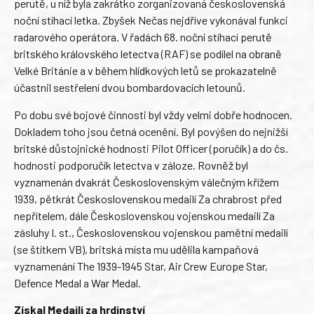
perutě, u níž byla zakrátko zorganizovaná československá
noční stíhací letka. Zbyšek Nečas nejdříve vykonával funkci
radarového operátora. V řadách 68. noční stíhací perutě
britského královského letectva (RAF) se podílel na obraně
Velké Británie a v během hlídkových letů se prokazatelně
účastnil sestřelení dvou bombardovacích letounů.
Po dobu své bojové činnosti byl vždy velmi dobře hodnocen.
Dokladem toho jsou četná ocenění. Byl povýšen do nejnižší
britské důstojnické hodnosti Pilot Officer (poručík) a do čs.
hodnosti podporučík letectva v záloze. Rovněž byl
vyznamenán dvakrát Československým válečným křížem
1939, pětkrát Československou medailí Za chrabrost před
nepřítelem, dále Československou vojenskou medailí Za
zásluhy I. st., Československou vojenskou pamětní medailí
(se štítkem VB), britská místa mu udělila kampaňová
vyznamenání The 1939-1945 Star, Air Crew Europe Star,
Defence Medal a War Medal.
Získal Medaili za hrdinství