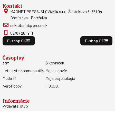
Kontakt
MAGNET PRESS, SLOVAKIA s.r.o. Šustekova 8, 851 04
Bratislava - Petržalka
sekretariat@press.sk
02/67 20 19 11
E-shop SK
E-shop CZ
Časopisy
atm
Šikovníček
Letectví + kosmonautika
Moje zdravie
Modelář
Moja psychológia
AeroHobby
F.O.O.D.
Informácie
Vydavateľstvo
Predplatné