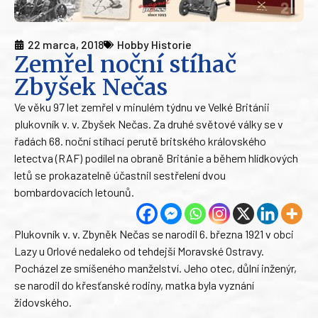
22 marca, 2018
Hobby Historie
Zemřel noční stíhač
Zbyšek Nečas
Ve věku 97 let zemřel v minulém týdnu ve Velké Británii
plukovník v. v. Zbyšek Nečas. Za druhé světové války se v
řadách 68. noční stíhací perutě britského královského
letectva (RAF) podílel na obraně Británie a během hlídkových
letů se prokazatelně účastnil sestřelení dvou
bombardovacích letounů.
Plukovník v. v. Zbyněk Nečas se narodil 6. března 1921 v obci
Lazy u Orlové nedaleko od tehdejší Moravské Ostravy.
Pocházel ze smíšeného manželství. Jeho otec, důlní inženýr,
se narodil do křesťanské rodiny, matka byla vyznání
židovského.