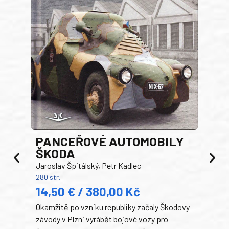
PANCEŘOVÉ AUTOMOBILY
ŠKODA
TA
Jaroslav Špitálský, Petr Kadlec
Ben
280 str.
352 s
14,50 € / 380,00 Kč
22
Okamžitě po vzniku republiky začaly Škodovy
Tank
závody v Plzni vyrábět bojové vozy pro
býva