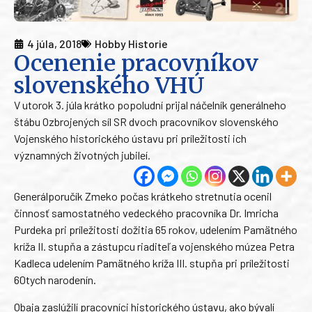
4 júla, 2018
Hobby Historie
Ocenenie pracovníkov
slovenského VHÚ
V utorok 3. júla krátko popoludní prijal náčelník generálneho
štábu Ozbrojených síl SR dvoch pracovníkov slovenského
Vojenského historického ústavu pri príležitosti ich
významných životných jubileí.
Generálporučík Zmeko počas krátkeho stretnutia ocenil
činnosť samostatného vedeckého pracovníka Dr. Imricha
Purdeka pri príležitosti dožitia 65 rokov, udelením Pamätného
kríža II. stupňa a zástupcu riaditeľa vojenského múzea Petra
Kadleca udelením Pamätného kríža III. stupňa pri príležitosti
60tych narodenín.
Obaja zaslúžilí pracovníci historického ústavu, ako bývalí