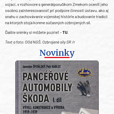
vojaci, v rozhovore s generálporučíkom Zmekom ocenili jeho
osobnú zainteresovanosť pri podpore činnosti ústavu, ako aj
snahu o zachovávanie vojenskej histórie a budovanie tradícií
na ktorých stoja korene súčasných ozbrojených síl.
Ďalšie snímky si môžete pozrieť –
TU
.
Text a foto: OOd NGŠ, Ozbrojené sily SR /r
Novinky