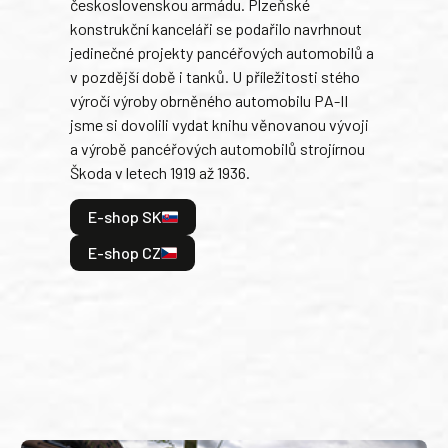
československou armádu. Plzeňské
Rusk
konstrukční kanceláři se podařilo navrhnout
armá
jedinečné projekty pancéřových automobilů a
stře
v pozdější době i tanků. U příležitosti stého
při 
výročí výroby obrněného automobilu PA-II
blíz
jsme si dovolili vydat knihu věnovanou vývoji
tank
a výrobě pancéřových automobilů strojírnou
v lé
Škoda v letech 1919 až 1936.
tak 
hrdi
E-shop SK
je: 
odeh
E-shop CZ
bitv
E
E