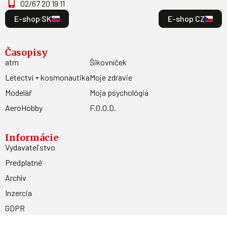
02/67 20 19 11
E-shop SK
E-shop CZ
Časopisy
atm
Šikovníček
Letectví + kosmonautika
Moje zdravie
Modelář
Moja psychológia
AeroHobby
F.O.O.D.
Informácie
Vydavateľstvo
Predplatné
Archív
Inzercia
GDPR
Kontakty