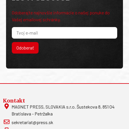
Odoberajte najnovšie informácie o našej ponuke do
Vašej emailovej schránky.
Odoberať
Kontakt
MAGNET PRESS, SLOVAKIA s.r.o. Šustekova 8, 851 04
Bratislava - Petržalka
sekretariat@press.sk