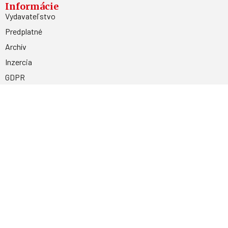
Informácie
Vydavateľstvo
Predplatné
Archív
Inzercia
GDPR
Kontakty
Facebook
Magnetpress.online
© 2023 Všetky práva vyhradené. Dizajn a