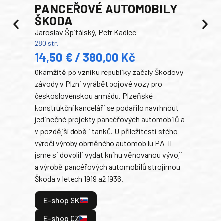
PANCEŘOVÉ AUTOMOBILY
ŠKODA
TA
Jaroslav Špitálský, Petr Kadlec
Ben
280 str.
352 s
14,50 € / 380,00 Kč
22
Okamžitě po vzniku republiky začaly Škodovy
Tank
závody v Plzni vyrábět bojové vozy pro
býva
československou armádu. Plzeňské
Rusk
konstrukční kanceláři se podařilo navrhnout
armá
jedinečné projekty pancéřových automobilů a
stře
v pozdější době i tanků. U příležitosti stého
při 
výročí výroby obrněného automobilu PA-II
blíz
jsme si dovolili vydat knihu věnovanou vývoji
tank
a výrobě pancéřových automobilů strojírnou
v lé
Škoda v letech 1919 až 1936.
tak 
hrdi
E-shop SK
je: 
odeh
E-shop CZ