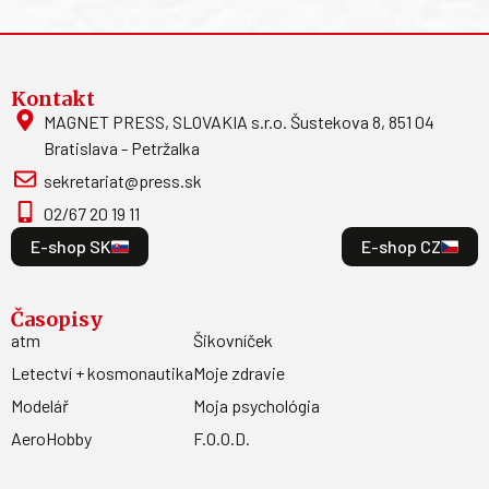
Kontakt
MAGNET PRESS, SLOVAKIA s.r.o. Šustekova 8, 851 04
Bratislava - Petržalka
sekretariat@press.sk
02/67 20 19 11
E-shop SK
E-shop CZ
Časopisy
atm
Šikovníček
Letectví + kosmonautika
Moje zdravie
Modelář
Moja psychológia
AeroHobby
F.O.O.D.