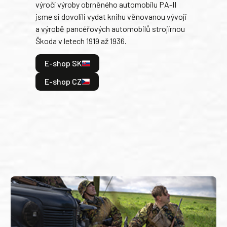
výročí výroby obrněného automobilu PA-II
blíz
jsme si dovolili vydat knihu věnovanou vývoji
tank
a výrobě pancéřových automobilů strojírnou
v lé
Škoda v letech 1919 až 1936.
tak 
hrdi
E-shop SK
je: 
odeh
E-shop CZ
bitv
E
E