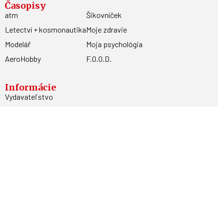
Časopisy
atm
Šikovníček
Letectví + kosmonautika
Moje zdravie
Modelář
Moja psychológia
AeroHobby
F.O.O.D.
Informácie
Vydavateľstvo
Predplatné
Archív
Inzercia
GDPR
Kontakty