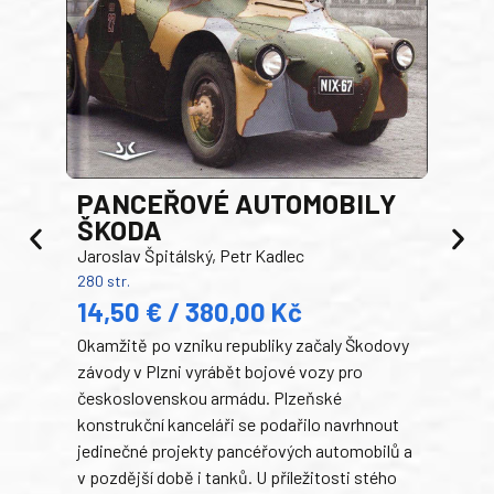
PANCEŘOVÉ AUTOMOBILY
ŠKODA
TA
Jaroslav Špitálský, Petr Kadlec
Ben
280 str.
352 s
14,50 € / 380,00 Kč
22
Okamžitě po vzniku republiky začaly Škodovy
Tank
závody v Plzni vyrábět bojové vozy pro
býva
československou armádu. Plzeňské
Rusk
konstrukční kanceláři se podařilo navrhnout
armá
jedinečné projekty pancéřových automobilů a
stře
v pozdější době i tanků. U příležitosti stého
při 