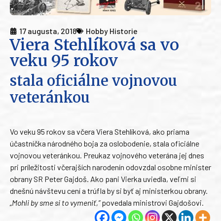
17 augusta, 2018
Hobby Historie
Viera Stehlíková sa vo
veku 95 rokov
stala oficiálne vojnovou
veteránkou
Vo veku 95 rokov sa včera Viera Stehlíková, ako priama
účastníčka národného boja za oslobodenie, stala oficiálne
vojnovou veteránkou. Preukaz vojnového veterána jej dnes
pri príležitosti včerajších narodenín odovzdal osobne minister
obrany SR Peter Gajdoš. Ako pani Vierka uviedla, veľmi si
dnešnú návštevu cení a trúfla by si byť aj ministerkou obrany.
„Mohli by sme si to vymeniť,”
povedala ministrovi Gajdošovi.