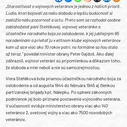
„Starostlivosť o vojnových veteránov je jednou z našich priorít.
Ľudia, ktorí bojovali za našu slobodu a lepšiu budúcnosť si
zaslúžia našu pozornosť a úctu. Preto som sa rozhodol osobne
zablahoželať pani Stehlíkovej, vojnovej veteránke a
účastníčke národného boja za oslobodenie, k jej jubilejným 95
narodeninám a privítať ju v elitnom klube vojnových veteránov
kam už síce viac ako 70 rokov patrí, no formálne sa ňou stala
až teraz,“
povedal minister obrany Peter Gajdoš. Ako ďalej
zdôraznil, vojnoví veteráni sú pripomienkou a dôkazom toho,
že sloboda a mier neboli a nie sú samozrejmosťou.
Viera Stehlíková bola priamou účastníčkou národného boja za
oslobodenie a od augusta 1944 do februára 1945 aj členkou
partizánskej brigády kpt. Nálepku. Po splnení zákonných
podmienok jej bolo priznané postavenie vojnového veterána.
V súčasnosti eviduje ministerstvo obrany viac ako 140
veteránov 2. svetovej vojny a viac ako 7500 novodobých
veteránov.