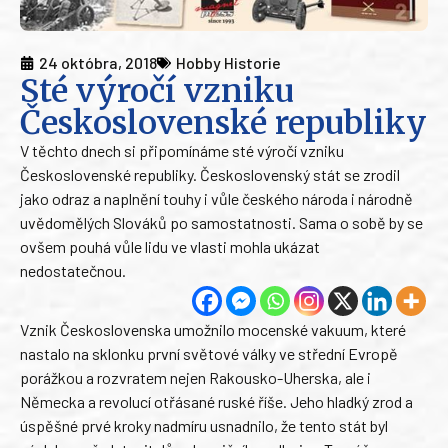
24 októbra, 2018
Hobby Historie
Sté výročí vzniku
Československé republiky
V těchto dnech si připomínáme sté výročí vzniku
Československé republiky. Československý stát se zrodil
jako odraz a naplnění touhy i vůle českého národa i národně
uvědomělých Slováků po samostatnosti. Sama o sobě by se
ovšem pouhá vůle lidu ve vlasti mohla ukázat
nedostatečnou.
Vznik Československa umožnilo mocenské vakuum, které
nastalo na sklonku první světové války ve střední Evropě
porážkou a rozvratem nejen Rakousko-Uherska, ale i
Německa a revolucí otřásané ruské říše. Jeho hladký zrod a
úspěšné prvé kroky nadmíru usnadnilo, že tento stát byl