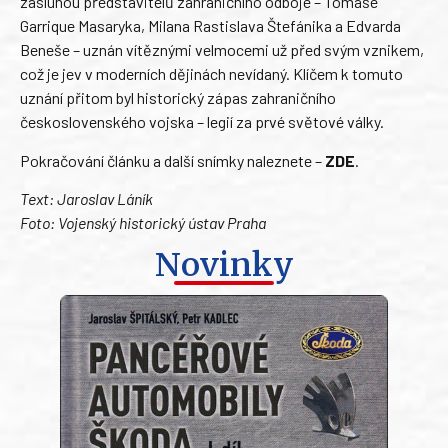
zásluhou představitelů zahraničního odboje – Tomáše
Garrique Masaryka, Milana Rastislava Štefánika a Edvarda
Beneše – uznán vítěznými velmocemi už před svým vznikem,
což je jev v moderních dějinách nevídaný. Klíčem k tomuto
uznání přitom byl historický zápas zahraničního
československého vojska – legií za prvé světové války.
Pokračování článku a další snímky naleznete –
ZDE
.
Text: Jaroslav Láník
Foto: Vojenský historický ústav Praha
Novinky