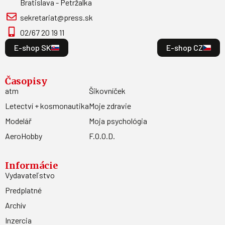
Bratislava - Petržalka
sekretariat@press.sk
02/67 20 19 11
E-shop SK
E-shop CZ
Časopisy
atm
Šikovníček
Letectví + kosmonautika
Moje zdravie
Modelář
Moja psychológia
AeroHobby
F.O.O.D.
Informácie
Vydavateľstvo
Predplatné
Archív
Inzercia