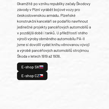
Okamžitě po vzniku republiky začaly Škodovy
Tank
závody v Plzni vyrábět bojové vozy pro
býva
československou armádu. Plzeňské
Rusk
konstrukční kanceláři se podařilo navrhnout
armá
jedinečné projekty pancéřových automobilů a
stře
v pozdější době i tanků. U příležitosti stého
při 
výročí výroby obrněného automobilu PA-II
blíz
jsme si dovolili vydat knihu věnovanou vývoji
tank
a výrobě pancéřových automobilů strojírnou
v lé
Škoda v letech 1919 až 1936.
tak 
hrdi
E-shop SK
je: 
odeh
E-shop CZ
bitv
E
E