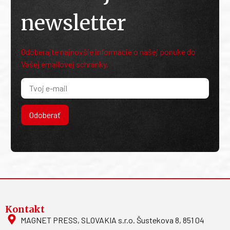
newsletter
Odoberajte najnovšie informácie o našej ponuke do
Vašej emailovej schránky.
Odoberať
Kontakt
MAGNET PRESS, SLOVAKIA s.r.o. Šustekova 8, 851 04