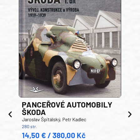
PANCEŘOVÉ AUTOMOBILY
ŠKODA
TA
Jaroslav Špitálský, Petr Kadlec
Ben
280 str.
352 s
14,50 € / 380,00 Kč
22