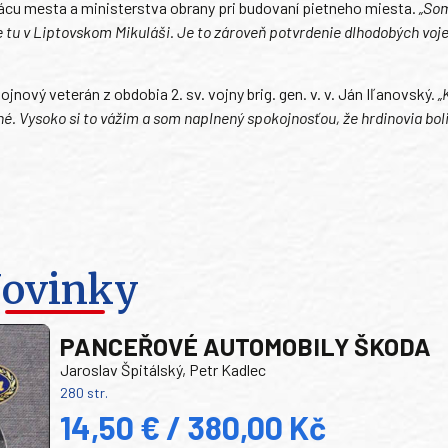
ácu mesta a ministerstva obrany pri budovaní pietneho miesta.
„Som
e tu v Liptovskom Mikuláši. Je to zároveň potvrdenie dlhodobých voj
vý veterán z obdobia 2. sv. vojny brig. gen. v. v. Ján Iľanovský.
„
né. Vysoko si to vážim a som naplnený spokojnosťou, že hrdinovia boli
ovinky
PANCEŘOVÉ AUTOMOBILY ŠKODA
Jaroslav Špitálský, Petr Kadlec
280 str.
14,50 € / 380,00 Kč