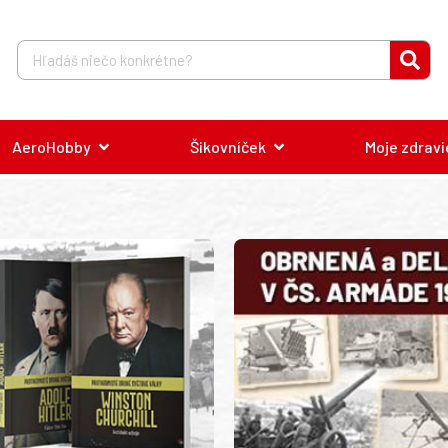
AeroHobby
Šikovníček
Moje zdravi