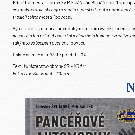
Primátor mesta Liptovský Mikuláš Ján Blcháč ocenil spolupr
sa ministerstvo obrany rozhodlo umiestniť tento pomník práv
tradícií tohto mesta,“
povedal.
Vybudovanie pomníka novodobým hrdinom vysoko ocenil aj vojno
nezostalo iba pri sľuboch a toto dielo bolo konečne zrealizova
takýmto spôsobom ocenení,“
povedal.
Ďalšie snímky si môžete pozrieť –
TU
.
Text: Ministerstvo obrany SR – KOd /r
Foto: Ivan Kelement – MO SR
N