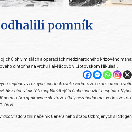
 odhalili pomník
í svojich úloh v misiách a operáciách medzinárodného krízového man
ového cintorína na vrchu Háj-Nicovô v Liptovskom Mikuláši.
ých regiónov v rôznych častiach sveta veríme, že sa po splnení svoji
ví. 58 z nich však túto najdôležitejšiu úlohu bohužiaľ nesplnilo. Vyb
ť nami toľko opakované slová, že nikdy nezabudneme. Verím, že toto
 Gajdoš.
vracať,“
zdôraznil náčelník Generálneho štábu Ozbrojených síl SR gen