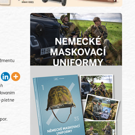
ažmentu
ch
udovaním
 pietne
por.