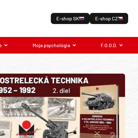
E-shop SK
E-shop CZ
e
Moja psychológia
F.O.O.D.