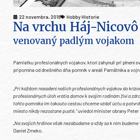
22 novembra, 2018
Hobby Historie
Na vrchu Háj-Nicovô
venovaný padlým vojakom
Pamiatku profesionálnych vojakov, ktorí zahynuli pri plnen
pripomína od dnešného dňa pomník v areáli Pamätníka a vojn
„Pri každom nasadení našich profesionálnych vojakov do krízov
profesionálnych úloh vrátia domov k svojim rodinám živí a zdra
tohto pomníka im takouto cestou chceme vzdať úctu a potvrdi
miesto nikdy nezostane pusté,“
uviedol minister obrany Peter
„Na svojich hrdinov však nezabúdame a vždy sa k nim budeme 
Daniel Zmeko.