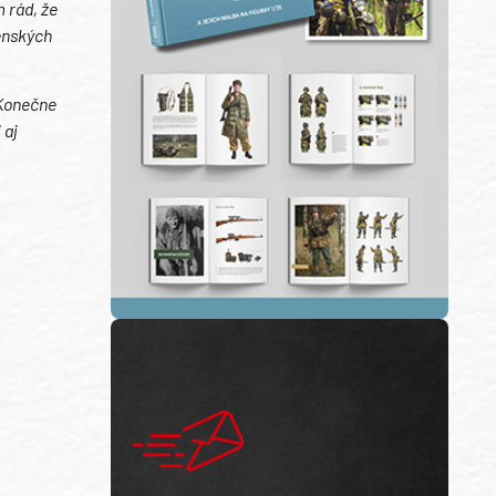
 rád, že
enských
Konečne
 aj