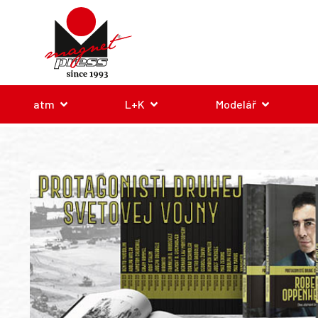
atm
L+K
Modelář