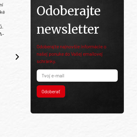
ni
Odoberajte
ské
newsletter
ů.
A-
Odoberajte najnovšie informácie o
našej ponuke do Vašej emailovej
schránky.
Odoberať