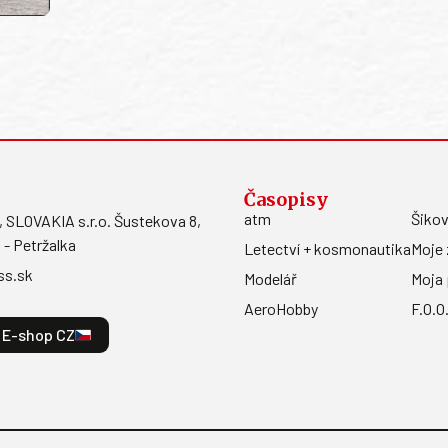
Časopisy
atm
Šikov
LOVAKIA s.r.o. Šustekova 8,
 - Petržalka
Letectví + kosmonautika
Moje 
ss.sk
Modelář
Moja 
AeroHobby
F.O.O
E-shop CZ