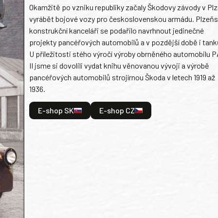
Okamžitě po vzniku republiky začaly Škodovy závody v Plz
vyrábět bojové vozy pro československou armádu. Plzeň
konstrukční kanceláři se podařilo navrhnout jedinečné
projekty pancéřových automobilů a v pozdější době i tank
U příležitosti stého výročí výroby obrněného automobilu P
II jsme si dovolili vydat knihu věnovanou vývoji a výrobě
pancéřových automobilů strojírnou Škoda v letech 1919 až
1936.
E-shop SK
E-shop CZ