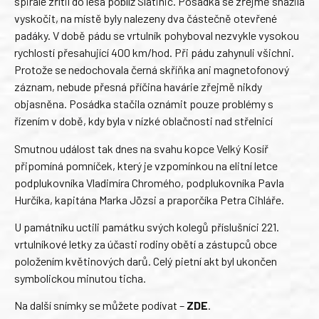
spirále zřítil do lesa poblíž Slatinic. Posádka se zřejmě snažila
vyskočit, na místě byly nalezeny dva částečně otevřené
padáky. V době pádu se vrtulník pohyboval nezvykle vysokou
rychlostí přesahující 400 km/hod. Při pádu zahynuli všichni.
Protože se nedochovala černá skříňka ani magnetofonový
záznam, nebude přesná příčina havárie zřejmě nikdy
objasněna. Posádka stačila oznámit pouze problémy s
řízením v době, kdy byla v nízké oblačnosti nad střelnicí
Smutnou událost tak dnes na svahu kopce Velký Kosíř
připomíná pomníček, který je vzpomínkou na elitní letce
podplukovníka Vladimíra Chromého, podplukovníka Pavla
Hurčíka, kapitána Marka Jözsi a praporčíka Petra Cihláře.
U památníku uctili památku svých kolegů příslušníci 221.
vrtulníkové letky za účasti rodiny obětí a zástupců obce
položením květinových darů. Celý pietní akt byl ukončen
symbolickou minutou ticha.
Na další snímky se můžete podívat –
ZDE
.