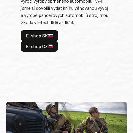
výročí výroby obrněného automobilu PA-II
blíz
jsme si dovolili vydat knihu věnovanou vývoji
tank
a výrobě pancéřových automobilů strojírnou
v lé
Škoda v letech 1919 až 1936.
tak 
hrdi
E-shop SK
je: 
odeh
E-shop CZ
bitv
E
E