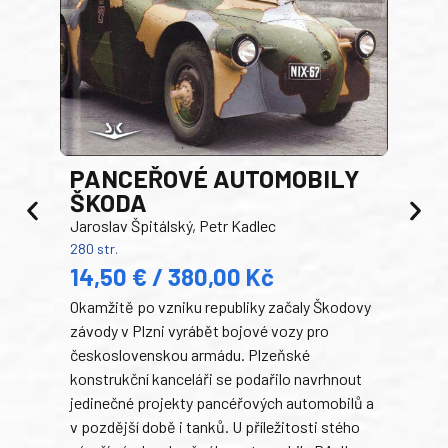
PANCEŘOVÉ AUTOMOBILY
ŠKODA
TA
Jaroslav Špitálský, Petr Kadlec
Ben
280 str.
352 s
14,50 € / 380,00 Kč
22
Okamžitě po vzniku republiky začaly Škodovy
Tank
závody v Plzni vyrábět bojové vozy pro
býva
československou armádu. Plzeňské
Rusk
konstrukční kanceláři se podařilo navrhnout
armá
jedinečné projekty pancéřových automobilů a
stře
v pozdější době i tanků. U příležitosti stého
při 