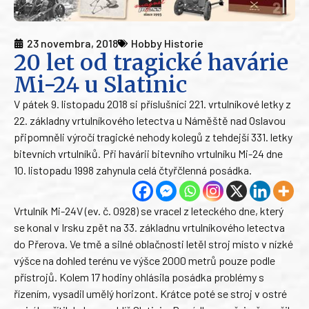
23 novembra, 2018
Hobby Historie
20 let od tragické havárie
Mi-24 u Slatinic
V pátek 9. listopadu 2018 si příslušníci 221. vrtulníkové letky z
22. základny vrtulníkového letectva u Náměště nad Oslavou
připomněli výročí tragické nehody kolegů z tehdejší 331. letky
bitevních vrtulníků. Při havárii bitevního vrtulníku Mi-24 dne
10. listopadu 1998 zahynula celá čtyřčlenná posádka.
Vrtulník Mi-24V (ev. č. 0928) se vracel z leteckého dne, který
se konal v Irsku zpět na 33. základnu vrtulníkového letectva
do Přerova. Ve tmě a silné oblačnosti letěl stroj místo v nízké
výšce na dohled terénu ve výšce 2000 metrů pouze podle
přístrojů. Kolem 17 hodiny ohlásila posádka problémy s
řízením, vysadil umělý horizont. Krátce poté se stroj v ostré