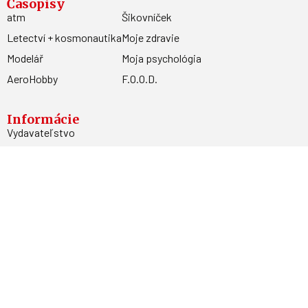
Časopisy
atm
Šikovníček
Letectví + kosmonautika
Moje zdravie
Modelář
Moja psychológia
AeroHobby
F.O.O.D.
Informácie
Vydavateľstvo
Predplatné
Archív
Inzercia
GDPR
Kontakty