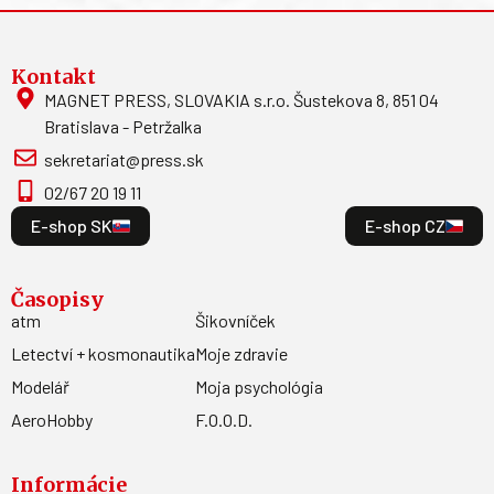
Kontakt
MAGNET PRESS, SLOVAKIA s.r.o. Šustekova 8, 851 04
Bratislava - Petržalka
sekretariat@press.sk
02/67 20 19 11
E-shop SK
E-shop CZ
Časopisy
atm
Šikovníček
Letectví + kosmonautika
Moje zdravie
Modelář
Moja psychológia
AeroHobby
F.O.O.D.
Informácie