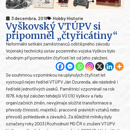
3 decembra, 2018
Hobby Historie
Vyškovský VTÚPV si
připomněl „čtyřicátiny“
Neformální setkání zaměstnanců odštěpného závodu
Vojenský technický ústav pozemního vojska Vyškov bylo
vhodným připomenutím čtyřiceti let od jeho založení.
Se souhrnnou vzpomínkou na uplynulých čtyřicet let
vystoupil nejen ředitel VTÚPV Ján Dzurenda, ale následně i
ředitelé jednotlivých úseků. Pamětníci vzpomínali na rok
1978, kdy byl založen tehdejší VÚ 010 Vyškov a řadu
organizačních změn, nevyjímaje složité transformace a
převody činností, majetků, pracovně právních vztahů nebo
převodů pohledávek a závazků. Za důležité milníky byly
označeny roky 2003 (Rozhodnutí MO ČR o zrušení VTÚPV