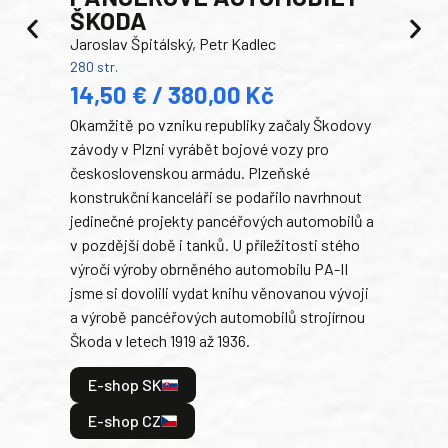
ŠKODA
TA
Jaroslav Špitálský, Petr Kadlec
Ben
280 str.
352 s
14,50 € / 380,00 Kč
22
Okamžitě po vzniku republiky začaly Škodovy
Tank
závody v Plzni vyrábět bojové vozy pro
býva
československou armádu. Plzeňské
Rusk
konstrukční kanceláři se podařilo navrhnout
armá
jedinečné projekty pancéřových automobilů a
stře
v pozdější době i tanků. U příležitosti stého
při 
výročí výroby obrněného automobilu PA-II
blíz
jsme si dovolili vydat knihu věnovanou vývoji
tank
a výrobě pancéřových automobilů strojírnou
v lé
Škoda v letech 1919 až 1936.
tak 
hrdi
E-shop SK
je: 
odeh
E-shop CZ
bitv