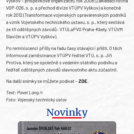
Vyškov – příspěvkové organizace), rok 2008 (Zakládací listina
VOP-026, s. p. a přechod divize VTÚPV Vyškov) a konečně
rok 2012 (Transformace vojenských opravárenských podniků
a vznik Vojenského technického ústavu, s. p., který sestává
ze tří odštěpných závodů: VTÚLaPVO Praha-Kbely, VTÚVM
Slavičín a VTÚPV Vyškov).
Po reminiscenci přišly na řadu časy stávající i příští. O těch
informoval zaměstnance VTÚPV ředitel VTÚ, s. p. Jiří
Protiva, který se společně s vedením státního podniku a
řediteli odštěpných závodů slavnostního aktu zúčastnil.
Na další snímky se můžete podívat –
ZDE
.
Text: Pavel Lang /r
Foto: Vojenský technický ústav
Novinky