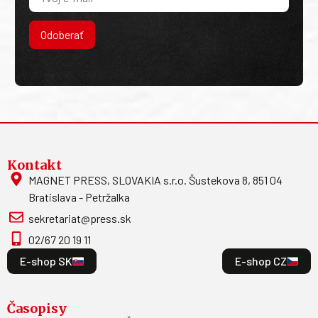
Odoberať
Kontakt
MAGNET PRESS, SLOVAKIA s.r.o. Šustekova 8, 851 04
Bratislava - Petržalka
sekretariat@press.sk
02/67 20 19 11
E-shop SK
E-shop CZ
Časopisy