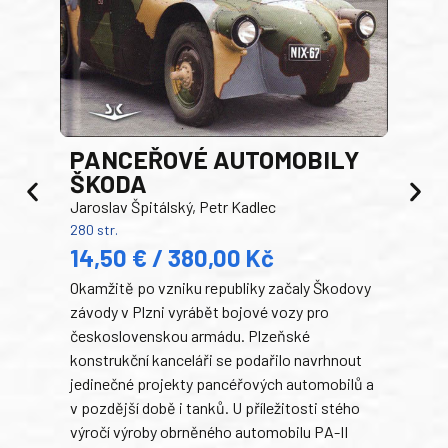
PANCEŘOVÉ AUTOMOBILY
ŠKODA
TA
Jaroslav Špitálský, Petr Kadlec
Ben
280 str.
352 s
14,50 € / 380,00 Kč
22
Okamžitě po vzniku republiky začaly Škodovy
Tank
závody v Plzni vyrábět bojové vozy pro
býva
československou armádu. Plzeňské
Rusk
konstrukční kanceláři se podařilo navrhnout
armá
jedinečné projekty pancéřových automobilů a
stře
v pozdější době i tanků. U příležitosti stého
při 
výročí výroby obrněného automobilu PA-II
blíz