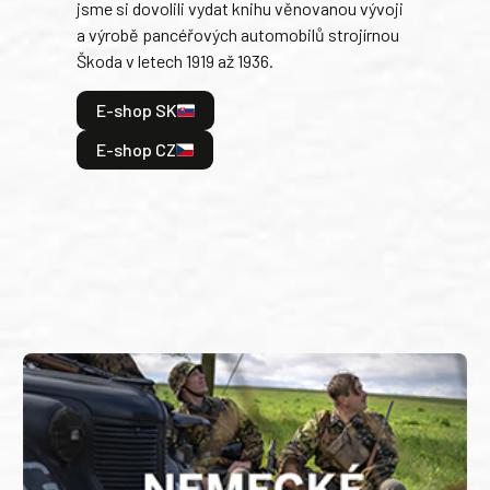
jsme si dovolili vydat knihu věnovanou vývoji
tank
a výrobě pancéřových automobilů strojírnou
v lé
Škoda v letech 1919 až 1936.
tak 
hrdi
E-shop SK
je: 
odeh
E-shop CZ
bitv
E
E