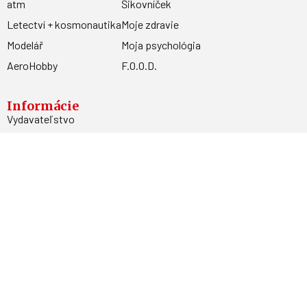
atm
Šikovníček
Letectví + kosmonautika
Moje zdravie
Modelář
Moja psychológia
AeroHobby
F.O.O.D.
Informácie
Vydavateľstvo
Predplatné
Archív
Inzercia
GDPR
Kontakty