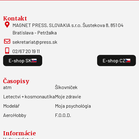
Kontakt
MAGNET PRESS, SLOVAKIA s.r.o. Šustekova 8, 851 04
Bratislava - Petržalka
sekretariat@press.sk
02/67 20 19 11
E-shop SK
E-shop CZ
Časopisy
atm
Šikovníček
Letectví + kosmonautika
Moje zdravie
Modelář
Moja psychológia
AeroHobby
F.O.O.D.
Informácie