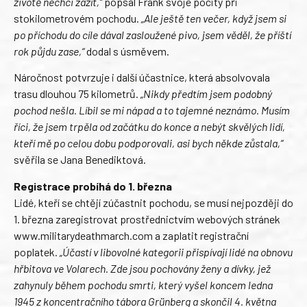
životě nechci zažít,“
popsal Frank svoje pocity při
stokilometrovém pochodu.
„Ale ještě ten večer, když jsem si
po příchodu do cíle dával zasloužené pivo, jsem věděl, že příští
rok půjdu zase,“
dodal s úsměvem.
Náročnost potvrzuje i další účastnice, která absolvovala
trasu dlouhou 75 kilometrů.
„Nikdy předtím jsem podobný
pochod nešla. Líbil se mi nápad a to tajemné neznámo. Musím
říci, že jsem trpěla od začátku do konce a nebýt skvělých lidí,
kteří mě po celou dobu podporovali, asi bych někde zůstala,“
svěřila se Jana Benediktová.
Registrace probíhá do 1. března
Lidé, kteří se chtějí zúčastnit pochodu, se musí nejpozději do
1. března zaregistrovat prostřednictvím webových stránek
www.militarydeathmarch.com a zaplatit registrační
poplatek.
„Účastí v libovolné kategorii přispívají lidé na obnovu
hřbitova ve Volarech. Zde jsou pochovány ženy a dívky, jež
zahynuly během pochodu smrti, který vyšel koncem ledna
1945 z koncentračního tábora Grünberg a skončil 4. května