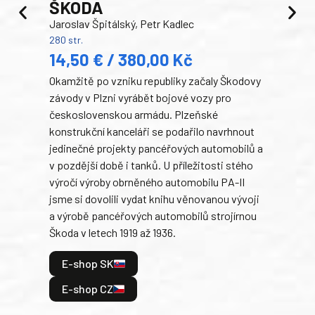
ŠKODA
TA
Jaroslav Špitálský, Petr Kadlec
Ben
280 str.
352 s
14,50 € / 380,00 Kč
22
Okamžitě po vzniku republiky začaly Škodovy
Tank
závody v Plzni vyrábět bojové vozy pro
býva
československou armádu. Plzeňské
Rusk
konstrukční kanceláři se podařilo navrhnout
armá
jedinečné projekty pancéřových automobilů a
stře
v pozdější době i tanků. U příležitosti stého
při 
výročí výroby obrněného automobilu PA-II
blíz
jsme si dovolili vydat knihu věnovanou vývoji
tank
a výrobě pancéřových automobilů strojírnou
v lé
Škoda v letech 1919 až 1936.
tak 
hrdi
E-shop SK
je: 
odeh
E-shop CZ
bitv