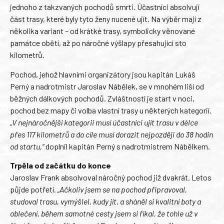
jednoho z takzvaných pochodů smrti. Účastníci absolvují
část trasy, které byly tyto ženy nucené ujít. Na výběr mají z
několika variant – od krátké trasy, symbolicky věnované
památce obětí, až po náročné výšlapy přesahující sto
kilometrů.
Pochod, jehož hlavními organizátory jsou kapitán Lukáš
Perný a nadrotmistr Jaroslav Nábělek, se v mnohém liší od
běžných dálkových pochodů. Zvláštností je start v noci,
pochod bez mapy či volba vlastní trasy u některých kategorií.
„V nejnáročnější kategorii musí účastníci ujít trasu v délce
přes 117 kilometrů a do cíle musí dorazit nejpozději do 38 hodin
od startu,“
doplnil kapitán Perný s nadrotmistrem Nábělkem.
Trpěla od začátku do konce
Jaroslav Frank absolvoval náročný pochod již dvakrát. Letos
půjde potřetí.
„Ačkoliv jsem se na pochod připravoval,
studoval trasu, vymýšlel, kudy jít, a sháněl si kvalitní boty a
oblečení, během samotné cesty jsem si říkal, že tohle už v