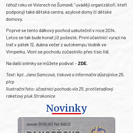
téhož roku ve Volarech na Šumavě,“
uvádějí organizátoři, kteří
podporují také dětská centra, azylové domy či dětské
domovy.
Poprvé se tento dálkový pochod uskutečnil v roce 2014.
Letos se tak bude konat již pošesté. První účastníci vyrazí na
trať v pátek 12. dubna večer z autokempu Vodník ve
Vimperku. Vloni se pochodu zúčastnilo přes tisíc lidí.
Na další snímky se můžete podívat –
ZDE
.
Text: kpt. Jana Samcová, tisková a informační důstojnice 25.
plrp
Ilustrační foto: účastníci pochodu via 25. protiletadlový
raketový pluk Strakonice
Novinky