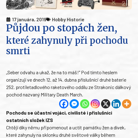
17 januára, 2019
Hobby Historie
Půjdou po stopách žen,
které zahynuly při pochodu
smrti
„Seber odvahu a ukaž, že na to máš!" Pod tímto heslem
organizují ve dnech 12. až 14. dubna příslušníci druhé baterie
252. protiletadlového raketového oddílu ze Strakonic dálkový
pochod nazvaný Military Death March.
Pochodu se účastní vojáci, civilisté i příslušníci
ostatních složek IZS
Chtějí díky němu připomenout a uctít památku žen a dívek,
které zahynuly na sklonku druhé světové války během