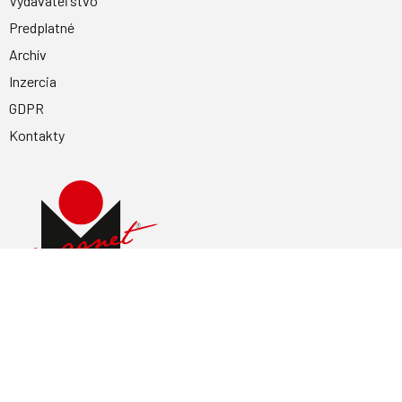
Vydavateľstvo
Predplatné
Archív
Inzercia
GDPR
Kontakty
Facebook
Magnetpress.online
© 2023 Všetky práva vyhradené. Dizajn a
programovanie: