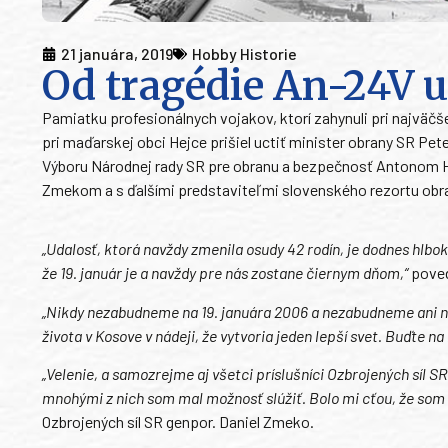
21 januára, 2019
Hobby Historie
Od tragédie An-24V u
Pamiatku profesionálnych vojakov, ktorí zahynuli pri najväčše
pri maďarskej obci Hejce prišiel uctiť minister obrany SR 
Výboru Národnej rady SR pre obranu a bezpečnosť Antonom H
Zmekom a s ďalšími predstaviteľmi slovenského rezortu obran
„Udalosť, ktorá navždy zmenila osudy 42 rodín, je dodnes hlbok
že 19. január je a navždy pre nás zostane čiernym dňom,“
poved
„Nikdy nezabudneme na 19. januára 2006 a nezabudneme ani na
života v Kosove v nádeji, že vytvoria jeden lepší svet. Buďte na 
„Velenie, a samozrejme aj všetci príslušníci Ozbrojených síl 
mnohými z nich som mal možnosť slúžiť. Bolo mi cťou, že som t
Ozbrojených síl SR genpor. Daniel Zmeko.