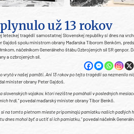
plynulo už 13 rokov
j leteckej tragédii samostatnej Slovenskej republiky si dnes na vrc
Peter Gajdoš spolu ministrom obrany Maďarska Tiborom Benkőm, pre
rnkom, náčelníkom Generálneho štábu Ozbrojených síl SR genpor. 
y a ozbrojených síl.
o vrytá v našej pamäti. Ani 13 rokov po tejto tragédii sa nezmenilo ni
al minister obrany Peter Gajdoš.
 slovenských vojakov, ktorí nezištne pomáhali v posledných mesiac
nich hrdí,“
povedal maďarský minister obrany Tibor Benkő.
SR si na tomto pietnom mieste pripomínajú pamiatku našich padlých h
u dnes mohol byť a uctiť si ich pamiatku,“
povedal náčelník Generál