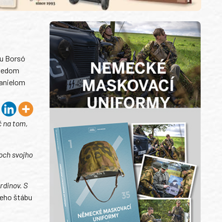
hu Borsó
dsedom
Danielom
č na tom,
och svojho
rdinov. S
neho štábu