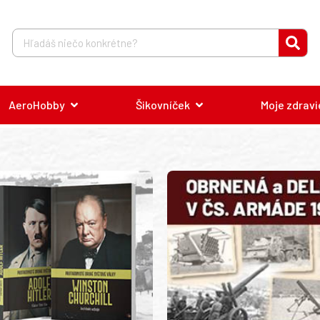
AeroHobby
Šikovníček
Moje zdravi