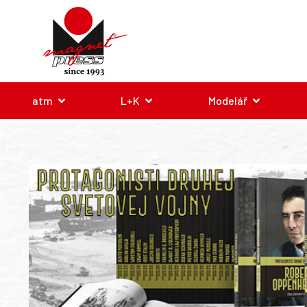
atm
L+K
Modelář