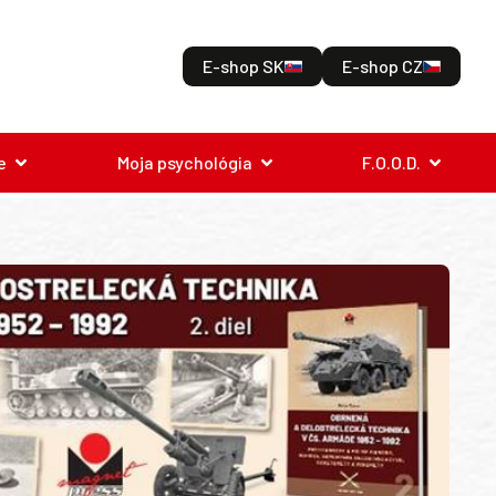
E-shop SK
E-shop CZ
e
Moja psychológia
F.O.O.D.