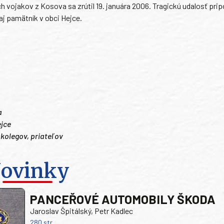
ch vojakov z Kosova sa zrútil 19. januára 2006. Tragickú udalosť pri
j pamätník v obci Hejce.
a
ejce
kolegov, priateľov
ovinky
PANCEŘOVÉ AUTOMOBILY ŠKODA
Jaroslav Špitálský, Petr Kadlec
280 str.