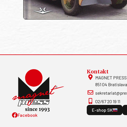
Kontakt
MAGNET PRESS, S
851 04 Bratislava
sekretariat@pre
02/67 20 19 11
E-shop SK
Facebook