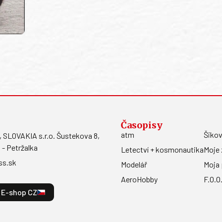
Časopisy
atm
Šikov
LOVAKIA s.r.o. Šustekova 8,
 - Petržalka
Letectví + kosmonautika
Moje 
ss.sk
Modelář
Moja 
AeroHobby
F.O.O
E-shop CZ