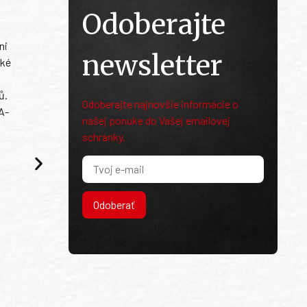
Odoberajte
ni
newsletter
ské
ů.
Odoberajte najnovšie informácie o
A-
našej ponuke do Vašej emailovej
schránky.
Odoberať