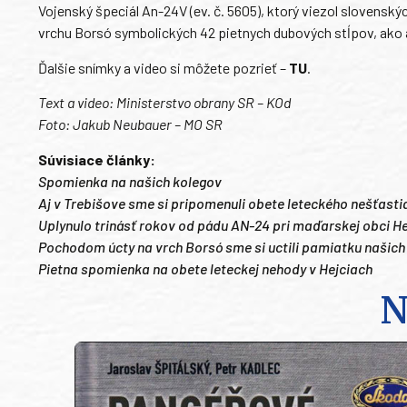
Vojenský špeciál An-24V (ev. č. 5605), ktorý viezol slovenský
vrchu Borsó symbolických 42 pietnych dubových stĺpov, ako a
Ďalšie snímky a video si môžete pozrieť –
TU
.
Text a video: Ministerstvo obrany SR – KOd
Foto: Jakub Neubauer – MO SR
Súvisiace články:
Spomienka na našich kolegov
Aj v Trebišove sme si pripomenuli obete leteckého nešťasti
Uplynulo trinásť rokov od pádu AN-24 pri maďarskej obci H
Pochodom úcty na vrch Borsó sme si uctili pamiatku našich 
Pietna spomienka na obete leteckej nehody v Hejciach
N