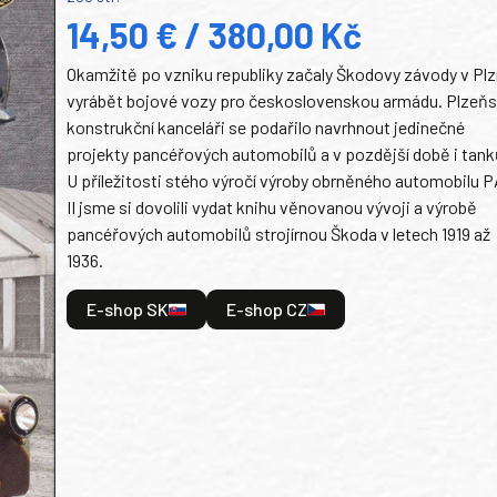
14,50 € / 380,00 Kč
Okamžitě po vzniku republiky začaly Škodovy závody v Plz
vyrábět bojové vozy pro československou armádu. Plzeň
konstrukční kanceláři se podařilo navrhnout jedinečné
projekty pancéřových automobilů a v pozdější době i tank
U příležitosti stého výročí výroby obrněného automobilu P
II jsme si dovolili vydat knihu věnovanou vývoji a výrobě
pancéřových automobilů strojírnou Škoda v letech 1919 až
1936.
E-shop SK
E-shop CZ