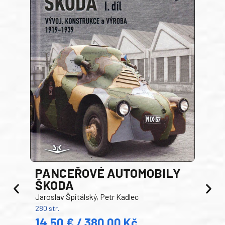
PANCEŘOVÉ AUTOMOBILY
ŠKODA
TA
Jaroslav Špitálský, Petr Kadlec
Ben
280 str.
352 s
14,50 € / 380,00 Kč
22