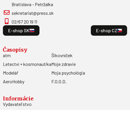
Bratislava - Petržalka
sekretariat@press.sk
02/67 20 19 11
E-shop SK
E-shop CZ
Časopisy
atm
Šikovníček
Letectví + kosmonautika
Moje zdravie
Modelář
Moja psychológia
AeroHobby
F.O.O.D.
Informácie
Vydavateľstvo
Predplatné
Archív