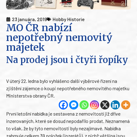
23 januára, 2019
Hobby Historie
MO ČR nabízí
nepotřebný nemovitý
majetek
Na prodej jsou i čtyři řopíky
V úterý 22. ledna bylo vyhlášeno další výběrové řízení na
zjištění zájemce o koupi nepotřebného nemovitého majetku
Ministerstva obrany ČR.
První letošní nabídka je sestavena z nemovitostí již dříve
inzerovaných, které se dosud nepodařilo prodat. Neznamená
to však, že by tyto nemovitosti byly nezajímavé. Nabídka
zahrnuje celkem 39 položek (inzerátů), z nichž většina jsou