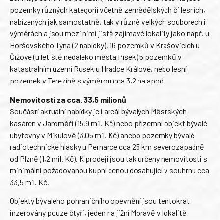
pozemky různých kategorií včetně zemědělských či lesních,
nabízených jak samostatně, tak v různě velkých souborech i
výměrách a jsou mezi nimi jistě zajímavé lokality jako např. u
Horšovského Týna (2 nabídky), 16 pozemků v Krašovicích u
Čížové (u letiště nedaleko města Písek) 5 pozemků v
katastrálním území Rusek u Hradce Králové, nebo lesní
pozemek v Terezíně s výměrou cca 3,2 ha apod.
Nemovitosti za cca. 33,5 milionů
Součástí aktuální nabídky je i areál bývalých Městských
kasáren v Jaroměři (15,9 mil. Kč) nebo přízemní objekt bývalé
ubytovny v Mikulově (3,05 mil. Kč) anebo pozemky bývalé
radiotechnické hlásky u Pernarce cca 25 km severozápadně
od Plzně (1,2 mil. Kč). K prodeji jsou tak určeny nemovitosti s
minimální požadovanou kupní cenou dosahující v souhrnu cca
33,5 mil. Kč.
Objekty bývalého pohraničního opevnění jsou tentokrát
inzerovány pouze čtyři, jeden na jižní Moravě v lokalitě