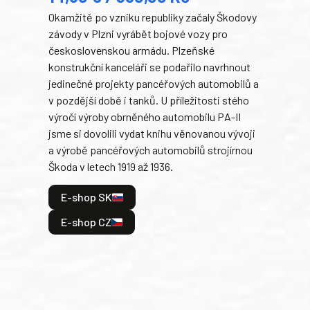
Okamžitě po vzniku republiky začaly Škodovy
Tank
závody v Plzni vyrábět bojové vozy pro
býva
československou armádu. Plzeňské
Rusk
konstrukční kanceláři se podařilo navrhnout
armá
jedinečné projekty pancéřových automobilů a
stře
v pozdější době i tanků. U příležitosti stého
při 
výročí výroby obrněného automobilu PA-II
blíz
jsme si dovolili vydat knihu věnovanou vývoji
tank
a výrobě pancéřových automobilů strojírnou
v lé
Škoda v letech 1919 až 1936.
tak 
hrdi
E-shop SK
je: 
odeh
E-shop CZ
bitv
E
E