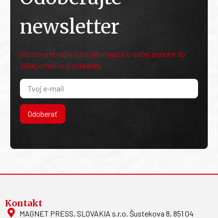
newsletter
Odoberajte najnovšie informácie o našej ponuke do
Vašej emailovej schránky.
Odoberať
Kontakt
MAGNET PRESS, SLOVAKIA s.r.o. Šustekova 8, 851 04