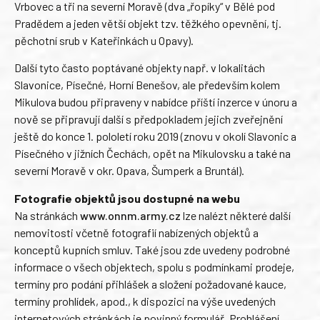
Vrbovec a tři na severní Moravě (dva „řopíky“ v Bělé pod
Pradědem a jeden větší objekt tzv. těžkého opevnění, tj.
pěchotní srub v Kateřinkách u Opavy).
Další tyto často poptávané objekty např. v lokalitách
Slavonice, Písečné, Horní Benešov, ale především kolem
Mikulova budou připraveny v nabídce příští inzerce v únoru a
nově se připravují další s předpokladem jejich zveřejnění
ještě do konce 1. pololetí roku 2019 (znovu v okolí Slavonic a
Písečného v jižních Čechách, opět na Mikulovsku a také na
severní Moravě v okr. Opava, Šumperk a Bruntál).
Fotografie objektů jsou dostupné na webu
Na stránkách
www.onnm.army.cz
lze nalézt některé další
nemovitosti včetně fotografií nabízených objektů a
konceptů kupních smluv. Také jsou zde uvedeny podrobné
informace o všech objektech, spolu s podmínkami prodeje,
termíny pro podání přihlášek a složení požadované kauce,
termíny prohlídek, apod., k dispozici na výše uvedených
internetových stránkách je povinný formulář „Prohlášení