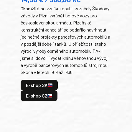
22
Okamžitě po vzniku republiky začaly Škodovy
Tank
závody v Plzni vyrábět bojové vozy pro
býva
československou armádu. Plzeňské
Rusk
konstrukční kanceláři se podařilo navrhnout
armá
jedinečné projekty pancéřových automobilů a
stře
v pozdější době i tanků. U příležitosti stého
při 
výročí výroby obrněného automobilu PA-II
blíz
jsme si dovolili vydat knihu věnovanou vývoji
tank
a výrobě pancéřových automobilů strojírnou
v lé
Škoda v letech 1919 až 1936.
tak 
hrdi
E-shop SK
je: 
odeh
E-shop CZ
bitv
E
E