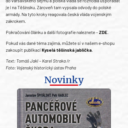
do varšavského sejmu a polská vláda se rozhodla uspořádat
je i na Těšínsku. Zároveň tam vypsala odvody do polské
armády. Na tyto kroky reagovala česká vláda vojenským
zákrokem.
Pokračování článku a další fotografie naleznete –
ZDE
.
Pokud vás dané téma zajímá, můžete si v našem e-shopu
zakoupit publikaci
Kyselá těšínská jablíčka
.
Text: Tomáš Jakl – Karel Straka /r
Foto: Vojenský historický ústav Praha
Novinky