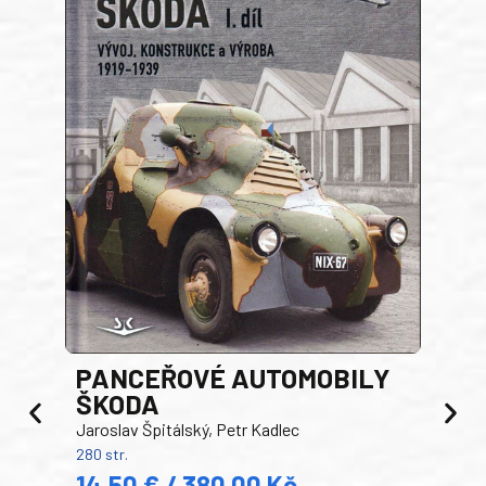
PANCEŘOVÉ AUTOMOBILY
ŠKODA
TA
Jaroslav Špitálský, Petr Kadlec
Ben
280 str.
352 s
14,50 € / 380,00 Kč