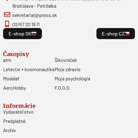
Bratislava - Petržalka
sekretariat@press.sk
02/67 20 19 11
E-shop SK
E-shop CZ
Časopisy
atm
Šikovníček
Letectví + kosmonautika
Moje zdravie
Modelář
Moja psychológia
AeroHobby
F.O.O.D.
Informácie
Vydavateľstvo
Predplatné
Archív