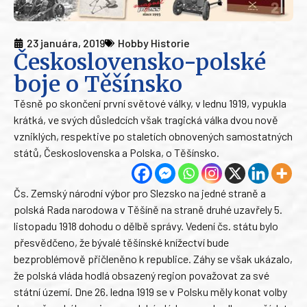
23 januára, 2019
Hobby Historie
Československo-polské
boje o Těšínsko
Těsně po skončení první světové války, v lednu 1919, vypukla
krátká, ve svých důsledcích však tragická válka dvou nově
vzniklých, respektive po staletích obnovených samostatných
států, Československa a Polska, o Těšínsko.
Čs. Zemský národní výbor pro Slezsko na jedné straně a
polská Rada narodowa v Těšíně na straně druhé uzavřely 5.
listopadu 1918 dohodu o dělbě správy. Vedení čs. státu bylo
přesvědčeno, že bývalé těšínské knížectví bude
bezproblémově přičleněno k republice. Záhy se však ukázalo,
že polská vláda hodlá obsazený region považovat za své
státní území. Dne 26. ledna 1919 se v Polsku měly konat volby