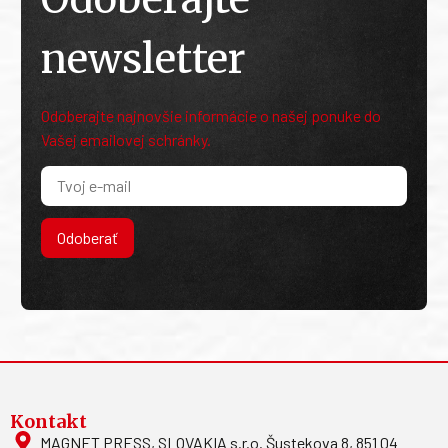
newsletter
Odoberajte najnovšie informácie o našej ponuke do
Vašej emailovej schránky.
Odoberať
Kontakt
MAGNET PRESS, SLOVAKIA s.r.o. Šustekova 8, 851 04