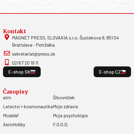
Kontakt
MAGNET PRESS, SLOVAKIA s.r.o. Šustekova 8, 851 04
Bratislava - Petržalka
sekretariat@press.sk
02/67 20 19 11
E-shop SK
E-shop CZ
Časopisy
atm
Šikovníček
Letectví + kosmonautika
Moje zdravie
Modelář
Moja psychológia
AeroHobby
F.O.O.D.