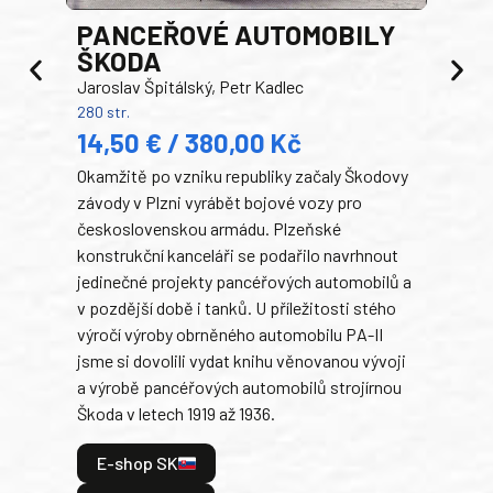
PANCEŘOVÉ AUTOMOBILY
ŠKODA
TA
Jaroslav Špitálský, Petr Kadlec
Ben
280 str.
352 s
14,50 € / 380,00 Kč
22
Okamžitě po vzniku republiky začaly Škodovy
Tank
závody v Plzni vyrábět bojové vozy pro
býva
československou armádu. Plzeňské
Rusk
konstrukční kanceláři se podařilo navrhnout
armá
jedinečné projekty pancéřových automobilů a
stře
v pozdější době i tanků. U příležitosti stého
při 
výročí výroby obrněného automobilu PA-II
blíz
jsme si dovolili vydat knihu věnovanou vývoji
tank
a výrobě pancéřových automobilů strojírnou
v lé
Škoda v letech 1919 až 1936.
tak 
hrdi
E-shop SK
je: 