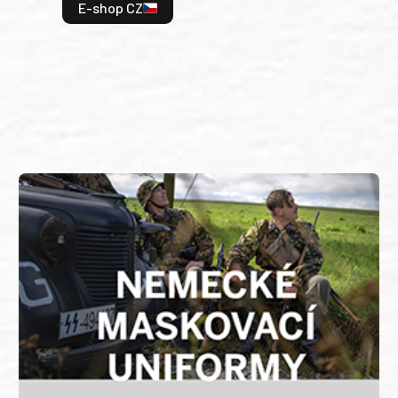
odeh
E-shop CZ
bitv
E
E