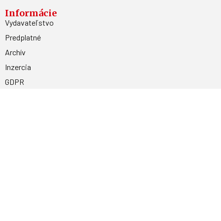
Informácie
Vydavateľstvo
Predplatné
Archív
Inzercia
GDPR
Kontakty
Facebook
Magnetpress.online
© 2023 Všetky práva vyhradené. Dizajn a