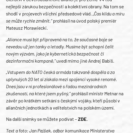
nejlepší zárukou bezpečnosti a kolektivní obrany. Na tom se
shodli v projevech všichni předsedové vlád.
„Čas klidu a míru
se může rychle změnit,“
prohlásil na úvod polský premiér
Mateusz Morawiecki.
„Aliance musí být připravená na to, že současné boje se
nevedou už jen tanky a letadly. Musíme být schopni čelit
novým výzvám, jako je kybernetická bezpečnost či
dezinformační kampaně,”
uvedl mimo jiné Andrej Babiš.
„Vstupem do NATO česká armáda takzvaně dospěla a za
uplynulých 20 let si získala mezi spojenci vysoké renomé.
Dnes jsou v ní profesionálové s řadou mezinárodních
zkušeností, na které jsem pyšný,”
prohlásil ministr Metnar na
závěr po krátkém setkání s českými vojáky, kteří působí v
aliančních jednotkách a velitelstvích na polském území.
Na další snímky se můžete podívat –
ZDE
.
Text a foto: Jan Pejšek, odbor komunikace Ministerstva