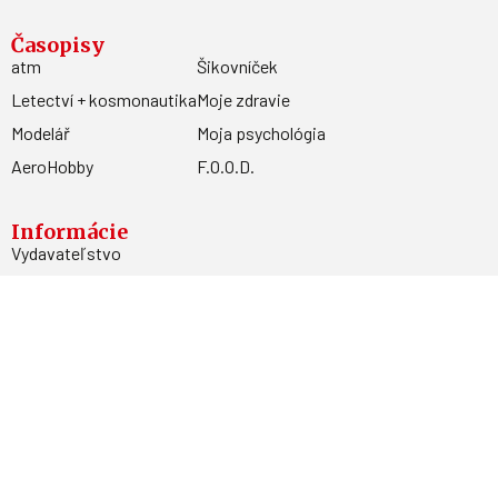
Časopisy
atm
Šikovníček
Letectví + kosmonautika
Moje zdravie
Modelář
Moja psychológia
AeroHobby
F.O.O.D.
Informácie
Vydavateľstvo
Predplatné
Archív
Inzercia
GDPR
Kontakty