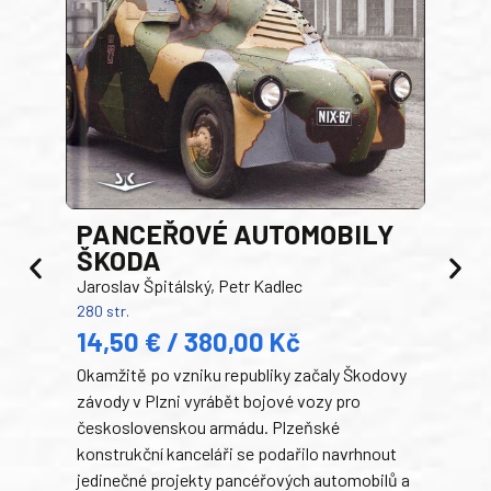
PANCEŘOVÉ AUTOMOBILY
ŠKODA
TA
Jaroslav Špitálský, Petr Kadlec
Ben
280 str.
352 s
14,50 € / 380,00 Kč
22
Okamžitě po vzniku republiky začaly Škodovy
Tank
závody v Plzni vyrábět bojové vozy pro
býva
československou armádu. Plzeňské
Rusk
konstrukční kanceláři se podařilo navrhnout
armá
jedinečné projekty pancéřových automobilů a
stře