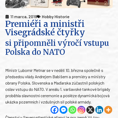
11 marca, 2019
Hobby Historie
Premiéři a ministři
Visegrádské čtyřky
si připomněli výročí vstupu
Polska do NATO
Ministr Lubomír Metnar se v neděli 10. března společně s
předsedou vlády Andrejem Babišem a premiéry a ministry
obrany Polska, Slovenska a Maďarska zúčastnil polských
oslav vstupu do NATO. V areálu 1. varšavské tankové brigády
proběhla slavnostní ceremonie a posléze dynamická bojová
ukázka pozemních i vzdušných sil polské armády.
Členství v Severoatlantické alianci je pro země V4 tou