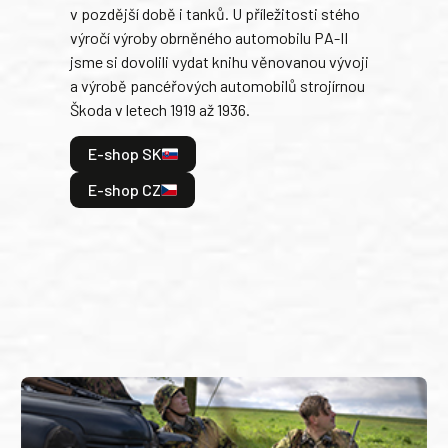
v pozdější době i tanků. U příležitosti stého
při 
výročí výroby obrněného automobilu PA-II
blíz
jsme si dovolili vydat knihu věnovanou vývoji
tank
a výrobě pancéřových automobilů strojírnou
v lé
Škoda v letech 1919 až 1936.
tak 
hrdi
E-shop SK
je: 
odeh
E-shop CZ
bitv
E
E